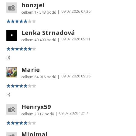
honzjel
09.07.2026 07:36
|
celkem
17 543 bodů
Lenka Strnadová
09.07.2026 09:11
|
celkem
40 499 bodů
:))
Marie
09.07.2026 09:38
|
celkem
84 915 bodů
:-)
Henryx59
09.07.2026 12:17
|
celkem
2 717 bodů
Minimal