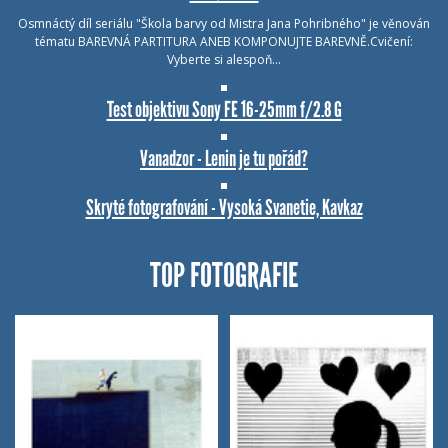
Osmnáctý díl seriálu "Škola barvy od Mistra Jana Pohribného" je věnován
tématu BAREVNÁ PARTITURA ANEB KOMPONUJTE BAREVNĚ.Cvičení:
Vyberte si alespoň…
Test objektivu Sony FE 16-25mm f/2.8 G
Vanadzor - Lenin je tu pořád?
Skryté fotografování - Vysoká Svanetie, Kavkaz
TOP FOTOGRAFIE