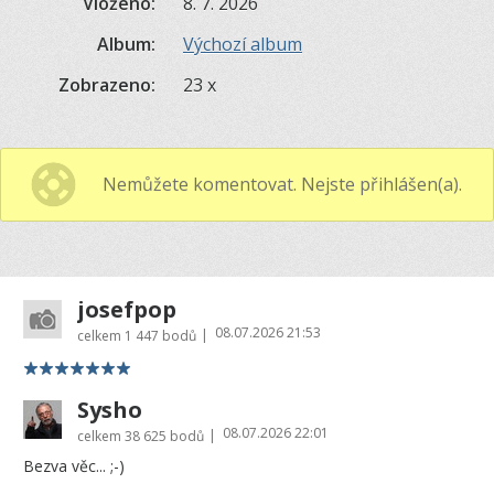
Vloženo:
8. 7. 2026
Album:
Výchozí album
Zobrazeno:
23 x
Nemůžete komentovat. Nejste přihlášen(a).
josefpop
08.07.2026 21:53
|
celkem
1 447 bodů
Sysho
08.07.2026 22:01
|
celkem
38 625 bodů
Bezva věc... ;-)