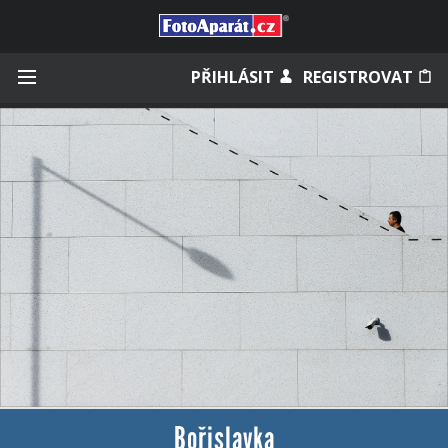
Přihlásit se
PŘIHLÁSIT
REGISTROVAT
Zapamatovat
Zapomněli jste heslo?
Měli jste účet na starém webu?
Bořislavka