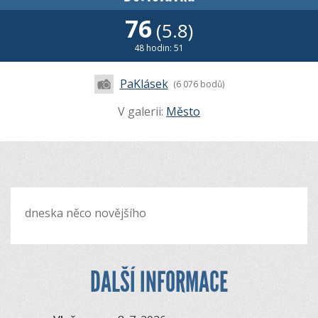
76
(5.8)
48 hodin: 51
PaKlásek
(6 076 bodů)
V galerii:
Město
dneska něco novějšího
DALŠÍ INFORMACE