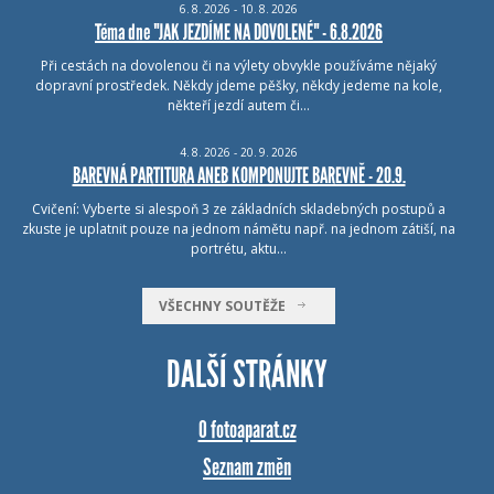
6.
8.
2026 - 10.
8.
2026
Téma dne "JAK JEZDÍME NA DOVOLENÉ" - 6.8.2026
Při cestách na dovolenou či na výlety obvykle používáme nějaký
dopravní prostředek. Někdy jdeme pěšky, někdy jedeme na kole,
někteří jezdí autem či…
4.
8.
2026 - 20.
9.
2026
BAREVNÁ PARTITURA ANEB KOMPONUJTE BAREVNĚ - 20.9.
Cvičení: Vyberte si alespoň 3 ze základních skladebných postupů a
zkuste je uplatnit pouze na jednom námětu např. na jednom zátiší, na
portrétu, aktu…
VŠECHNY SOUTĚŽE
DALŠÍ STRÁNKY
O fotoaparat.cz
Seznam změn