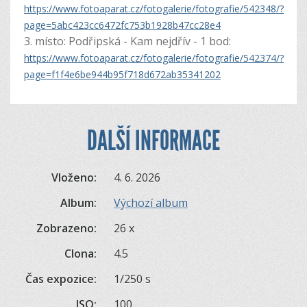
https://www.fotoaparat.cz/fotogalerie/fotografie/542348/?
page=5abc423cc6472fc753b1928b47cc28e4
3. místo: Podřipská - Kam nejdřív - 1 bod:
https://www.fotoaparat.cz/fotogalerie/fotografie/542374/?
page=f1f4e6be944b95f718d672ab35341202
DALŠÍ INFORMACE
Vloženo:
4. 6. 2026
Album:
Výchozí album
Zobrazeno:
26 x
Clona:
4.5
Čas expozice:
1/250 s
ISO:
100