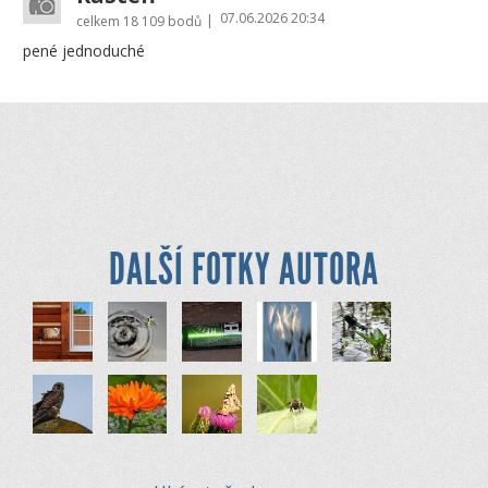
07.06.2026 20:34
|
celkem
18 109 bodů
pené jednoduché
DALŠÍ FOTKY AUTORA