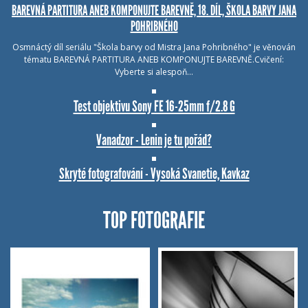
BAREVNÁ PARTITURA ANEB KOMPONUJTE BAREVNĚ, 18. DÍL, ŠKOLA BARVY JANA
POHRIBNÉHO
Osmnáctý díl seriálu "Škola barvy od Mistra Jana Pohribného" je věnován
tématu BAREVNÁ PARTITURA ANEB KOMPONUJTE BAREVNĚ.Cvičení:
Vyberte si alespoň…
Test objektivu Sony FE 16-25mm f/2.8 G
Vanadzor - Lenin je tu pořád?
Skryté fotografování - Vysoká Svanetie, Kavkaz
TOP FOTOGRAFIE