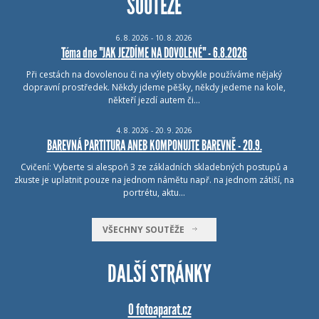
SOUTĚŽE
6.
8.
2026 - 10.
8.
2026
Téma dne "JAK JEZDÍME NA DOVOLENÉ" - 6.8.2026
Při cestách na dovolenou či na výlety obvykle používáme nějaký
dopravní prostředek. Někdy jdeme pěšky, někdy jedeme na kole,
někteří jezdí autem či…
4.
8.
2026 - 20.
9.
2026
BAREVNÁ PARTITURA ANEB KOMPONUJTE BAREVNĚ - 20.9.
Cvičení: Vyberte si alespoň 3 ze základních skladebných postupů a
zkuste je uplatnit pouze na jednom námětu např. na jednom zátiší, na
portrétu, aktu…
VŠECHNY SOUTĚŽE
DALŠÍ STRÁNKY
O fotoaparat.cz