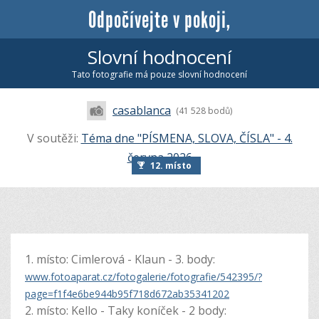
Odpočívejte v pokoji,
Slovní hodnocení
Tato fotografie má pouze slovní hodnocení
casablanca
(41 528 bodů)
V soutěži:
Téma dne "PÍSMENA, SLOVA, ČÍSLA" - 4.
června 2026
12. místo
1. místo: Cimlerová - Klaun - 3. body:
www.fotoaparat.cz/fotogalerie/fotografie/542395/?
page=f1f4e6be944b95f718d672ab35341202
2. místo: Kello - Taky koníček - 2 body: