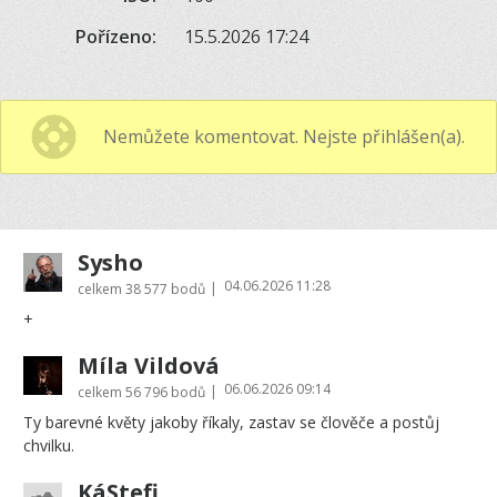
Pořízeno:
15.5.2026 17:24
Nemůžete komentovat. Nejste přihlášen(a).
Sysho
04.06.2026 11:28
|
celkem
38 577 bodů
+
Míla Vildová
06.06.2026 09:14
|
celkem
56 796 bodů
Ty barevné květy jakoby říkaly, zastav se člověče a postůj
chvilku.
KáStefi