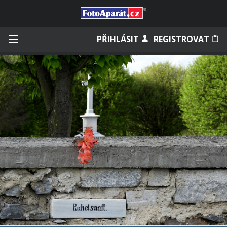
Přihlásit se
PŘIHLÁSIT
REGISTROVAT
Zapamatovat
Zapomněli jste heslo?
Měli jste účet na starém webu?