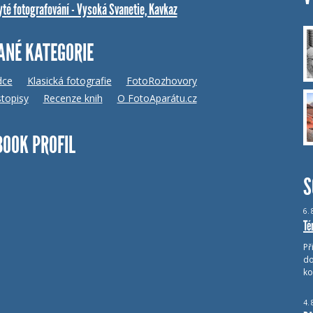
yté fotografování - Vysoká Svanetie, Kavkaz
ANÉ KATEGORIE
dce
Klasická fotografie
FotoRozhovory
topisy
Recenze knih
O FotoAparátu.cz
BOOK PROFIL
S
6.
Té
Př
do
ko
4.