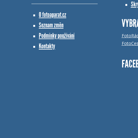
Skr
O fotoaparat.cz
VYBR
Seznam změn
Podmínky používání
FotoRá
FotoCes
Kontakty
FACE