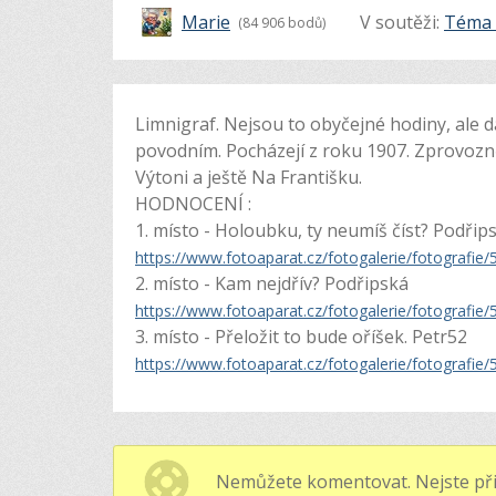
Marie
V soutěži:
Téma 
(84 906 bodů)
Limnigraf. Nejsou to obyčejné hodiny, ale dá 
povodním. Pocházejí z roku 1907. Zprovozněn
Výtoni a ještě Na Františku.
HODNOCENÍ :
1. místo - Holoubku, ty neumíš číst? Podřip
https://www.fotoaparat.cz/fotogalerie/fotograf
2. místo - Kam nejdřív? Podřipská
https://www.fotoaparat.cz/fotogalerie/fotograf
3. místo - Přeložit to bude oříšek. Petr52
https://www.fotoaparat.cz/fotogalerie/fotograf
Nemůžete komentovat. Nejste při