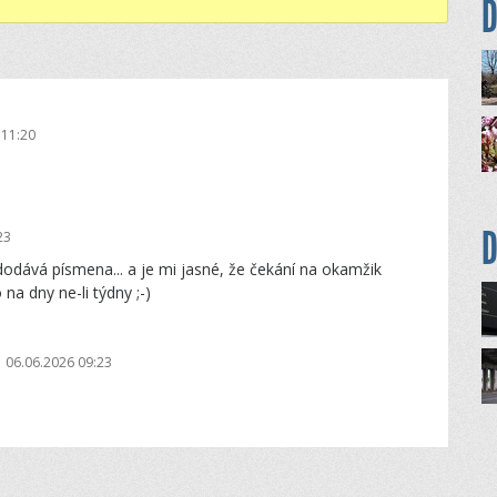
D
 11:20
D
23
dodává písmena... a je mi jasné, že čekání na okamžik
na dny ne-li týdny ;-)
06.06.2026 09:23