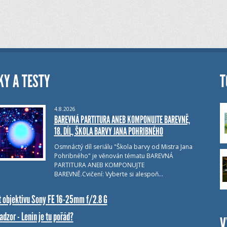
KY A TESTY
T
4.8.2026
BAREVNÁ PARTITURA ANEB KOMPONUJTE BAREVNĚ,
18. DÍL, ŠKOLA BARVY JANA POHRIBNÉHO
Osmnáctý díl seriálu "Škola barvy od Mistra Jana
Pohribného" je věnován tématu BAREVNÁ
PARTITURA ANEB KOMPONUJTE
BAREVNĚ.Cvičení: Vyberte si alespoň…
t objektivu Sony FE 16-25mm f/2.8 G
dzor - Lenin je tu pořád?
V