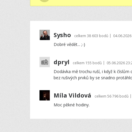
Sysho
|
celkem
38 603 bodů
04.06.2026
Dobré vědět... ;-)
dpryl
|
celkem
155 bodů
05.06.2026 23:
Dodávka mě trochu ruší, i když k číslům 
bez rušivých prvků by se snadno protáhlo 
Míla Vildová
|
celkem
56 796 bodů
Moc pěkné hodiny.