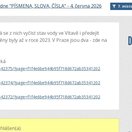
dne "PÍSMENA, SLOVA, ČÍSLA" - 4. června 2026
7. míst
se z nich vyčíst stav vody ve Vltavě i předejít
D
y byly až v roce 2023. V Praze jsou dva - zde na
ská
ie/542375/?page=f1f4e6be944b95f718d672ab35341202
ie/542374/?page=f1f4e6be944b95f718d672ab35341202
ie/542372/?page=f1f4e6be944b95f718d672ab35341202
hlášen(a).