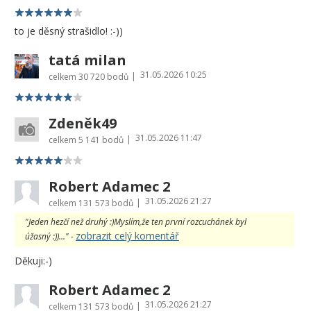
to je děsný strašidlo! :-))
tatá milan
31.05.2026 10:25
|
celkem
30 720 bodů
Zdeněk49
31.05.2026 11:47
|
celkem
5 141 bodů
Robert Adamec 2
31.05.2026 21:27
|
celkem
131 573 bodů
"Jeden hezčí než druhý :)Myslím,že ten první rozcuchánek byl
zobrazit celý komentář
úžasný :))..." -
Děkuji:-)
Robert Adamec 2
31.05.2026 21:27
|
celkem
131 573 bodů