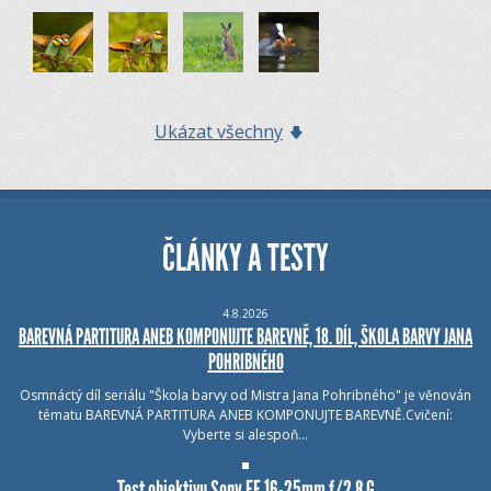
Ukázat všechny
ČLÁNKY A TESTY
4.8.2026
BAREVNÁ PARTITURA ANEB KOMPONUJTE BAREVNĚ, 18. DÍL, ŠKOLA BARVY JANA
POHRIBNÉHO
Osmnáctý díl seriálu "Škola barvy od Mistra Jana Pohribného" je věnován
tématu BAREVNÁ PARTITURA ANEB KOMPONUJTE BAREVNĚ.Cvičení:
Vyberte si alespoň…
Test objektivu Sony FE 16-25mm f/2.8 G