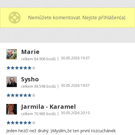
Nemůžete komentovat. Nejste přihlášen(a).
Marie
30.05.2026 19:37
|
celkem
84 906 bodů
Sysho
30.05.2026 19:57
|
celkem
38 598 bodů
Jarmila - Karamel
30.05.2026 20:10
|
celkem
70 965 bodů
Jeden hezčí než druhý :)Myslím,že ten první rozcuchánek