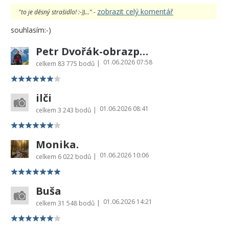
zobrazit celý komentář
"to je děsný strašidlo! :-))..." -
souhlasím:-)
Petr Dvořák-obrazprovas.cz
01.06.2026 07:58
|
celkem
83 775 bodů
ilči
01.06.2026 08:41
|
celkem
3 243 bodů
Monika.
01.06.2026 10:06
|
celkem
6 022 bodů
Buša
01.06.2026 14:21
|
celkem
31 548 bodů