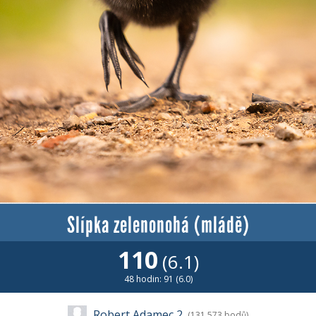
Slípka zelenonohá (mládě)
110
(6.1)
48 hodin: 91 (6.0)
Robert Adamec 2
(131 573 bodů)