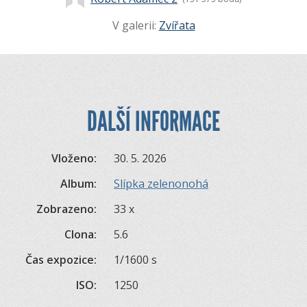
V galerii:
Zvířata
DALŠÍ INFORMACE
Vloženo:
30. 5. 2026
Album:
Slípka zelenonohá
Zobrazeno:
33 x
Clona:
5.6
Čas expozice:
1/1600 s
ISO:
1250