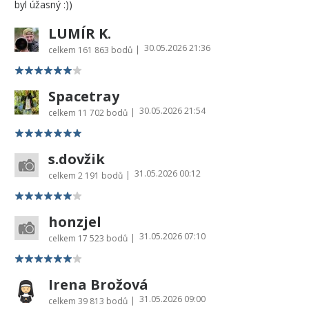
byl úžasný :))
LUMÍR K.
30.05.2026 21:36
|
celkem
161 863 bodů
Spacetray
30.05.2026 21:54
|
celkem
11 702 bodů
s.dovžik
31.05.2026 00:12
|
celkem
2 191 bodů
honzjel
31.05.2026 07:10
|
celkem
17 523 bodů
Irena Brožová
31.05.2026 09:00
|
celkem
39 813 bodů