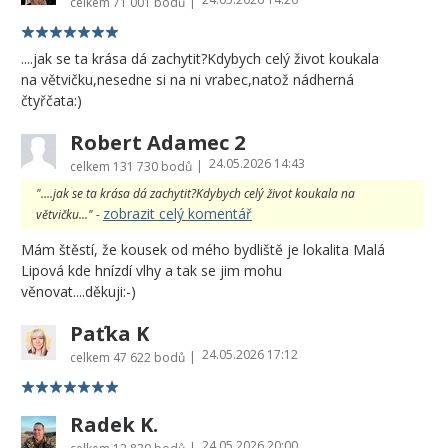
|
celkem
71 001 bodů
....jak se ta krása dá zachytit?Kdybych celý život koukala
na větvičku,nesedne si na ni vrabec,natož nádherná
čtyřčata:)
Robert Adamec 2
24.05.2026 14:43
|
celkem
131 730 bodů
"....jak se ta krása dá zachytit?Kdybych celý život koukala na
zobrazit celý komentář
větvičku..." -
Mám štěstí, že kousek od mého bydliště je lokalita Malá
Lipová kde hnízdí vlhy a tak se jim mohu
věnovat....děkuji:-)
Paťka K
24.05.2026 17:12
|
celkem
47 622 bodů
Radek K.
24.05.2026 20:00
|