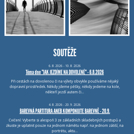
SOUTĚŽE
6.
8.
2026 - 10.
8.
2026
Téma dne "JAK JEZDÍME NA DOVOLENÉ" - 6.8.2026
Při cestách na dovolenou či na výlety obvykle používáme nějaký
dopravní prostředek. Někdy jdeme pěšky, někdy jedeme na kole,
někteří jezdí autem či…
4.
8.
2026 - 20.
9.
2026
BAREVNÁ PARTITURA ANEB KOMPONUJTE BAREVNĚ - 20.9.
Cvičení: Vyberte si alespoň 3 ze základních skladebných postupů a
zkuste je uplatnit pouze na jednom námětu např. na jednom zátiší, na
portrétu, aktu…