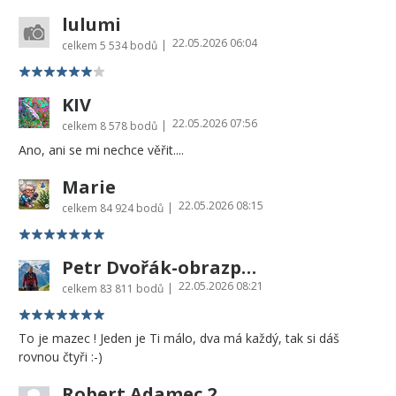
lulumi
22.05.2026 06:04
|
celkem
5 534 bodů
KIV
22.05.2026 07:56
|
celkem
8 578 bodů
Ano, ani se mi nechce věřit....
Marie
22.05.2026 08:15
|
celkem
84 924 bodů
Petr Dvořák-obrazprovas.cz
22.05.2026 08:21
|
celkem
83 811 bodů
To je mazec ! Jeden je Ti málo, dva má každý, tak si dáš
rovnou čtyři :-)
Robert Adamec 2