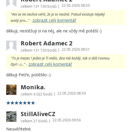
22.05.2026 08:50
|
celkem
131 730 bodů
"Ani se mi nechce věřit, že je to možné. Pokud existuje nějaký
zobrazit celý komentář
svatý pro..." -
děkuji, nestěžuji si na něj, ale ne vždy mě potěší:-)
Robert Adamec 2
22.05.2026 08:51
|
celkem
131 730 bodů
"To je mazec ! Jeden je Ti málo, dva má každý, tak si dáš rovnou
zobrazit celý komentář
čtyři :-)..." -
děkuji Petře, potěšilo:-)
Monika.
22.05.2026 08:59
|
celkem
6 022 bodů
StillAliveCZ
22.05.2026 09:56
|
celkem
21 bodů
Neuvěřitelné.