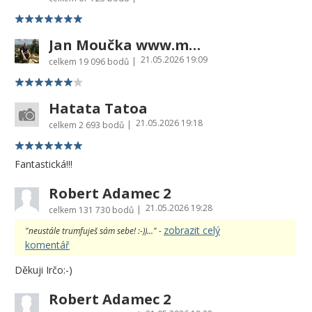
Jan Moučka www.moucka.cz
21.05.2026 19:09
|
celkem
19 096 bodů
Hatata Tatoa
21.05.2026 19:18
|
celkem
2 693 bodů
Fantastická!!!
Robert Adamec 2
21.05.2026 19:28
|
celkem
131 730 bodů
zobrazit celý
"neustále trumfuješ sám sebe! :-))..." -
komentář
Děkuji Irčo:-)
Robert Adamec 2