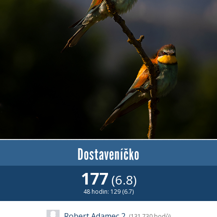
Dostaveníčko
177
(6.8)
48 hodin: 129 (6.7)
Robert Adamec 2
(131 730 bodů)