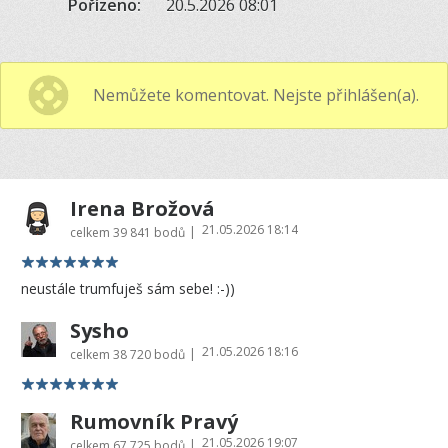
Pořízeno:
20.5.2026 08:01
Nemůžete komentovat. Nejste přihlášen(a).
Irena Brožová
21.05.2026 18:14
|
celkem
39 841 bodů
neustále trumfuješ sám sebe! :-))
Sysho
21.05.2026 18:16
|
celkem
38 720 bodů
Rumovník Pravý
21.05.2026 19:07
|
celkem
67 725 bodů