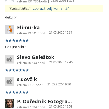
21.05.2026 19:28
|
celkem
131 730 bodů
zobrazit celý komentář
"Fantastická!!!..." -
děkuji:-)
Elimurka
21.05.2026 19:31
|
celkem
19 641 bodů
Cos jim slíbil?
Slavo Galeštok
21.05.2026 19:46
|
celkem
30 644 bodů
s.dovžik
21.05.2026 19:50
|
celkem
2 191 bodů
P. Ouředník Fotografie Šumavy
21.05.2026 19:53
|
celkem
37 684 bodů