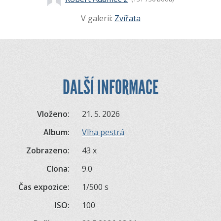
V galerii:
Zvířata
DALŠÍ INFORMACE
Vloženo:
21. 5. 2026
Album:
Vlha pestrá
Zobrazeno:
43 x
Clona:
9.0
Čas expozice:
1/500 s
ISO:
100