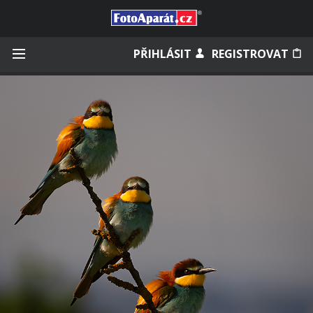
Přihlásit se
PŘIHLÁSIT
REGISTROVAT
Zapamatovat
Zapomněli jste heslo?
Měli jste účet na starém webu?