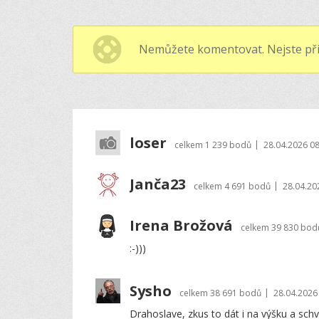
Nemůžete komentovat. Nejste při
loser
|
celkem
1 239 bodů
28.04.2026 08
Janča23
|
celkem
4 691 bodů
28.04.20
Irena Brožová
celkem
39 830 bod
:-)))
Sysho
|
celkem
38 691 bodů
28.04.2026
Drahoslave, zkus to dát i na výšku a schvál