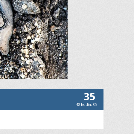
35
48 hodin: 35