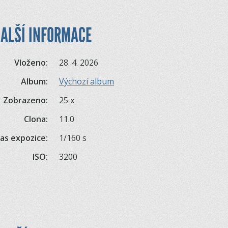
ALŠÍ INFORMACE
Vloženo:
28. 4. 2026
Album:
Výchozí album
Zobrazeno:
25 x
Clona:
11.0
as expozice:
1/160 s
ISO:
3200