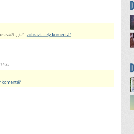
D
zobrazit celý komentář
 uvidíš...;-)..." -
D
 14:23
lý komentář