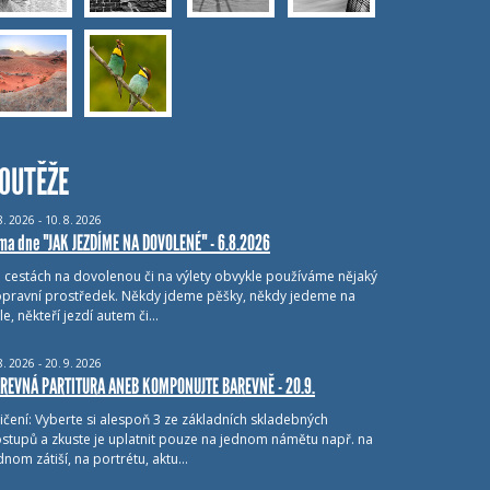
OUTĚŽE
8.
2026 - 10.
8.
2026
ma dne "JAK JEZDÍME NA DOVOLENÉ" - 6.8.2026
i cestách na dovolenou či na výlety obvykle používáme nějaký
pravní prostředek. Někdy jdeme pěšky, někdy jedeme na
le, někteří jezdí autem či…
8.
2026 - 20.
9.
2026
REVNÁ PARTITURA ANEB KOMPONUJTE BAREVNĚ - 20.9.
ičení: Vyberte si alespoň 3 ze základních skladebných
stupů a zkuste je uplatnit pouze na jednom námětu např. na
dnom zátiší, na portrétu, aktu…