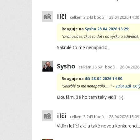
ilči
|
celkem
3 243 bodů
28.04.2026 14:00
Reaguje na
Sysho 28.04.2026 13:29
:
"Drahoslave, zkus to dát i na výšku a schválně, co
Sakrblé to mě nenapadlo...
Sysho
|
celkem
38 691 bodů
28.04.2026
Reaguje na
ilči 28.04.2026 14:00
:
zobrazit ce
"Sakrblé to mě nenapadlo......" -
Doufám, že ho tam taky vidíš...;-)
ilči
|
celkem
3 243 bodů
28.04.2026 15:09
Vidím ležící akt a také novou konkurenci...