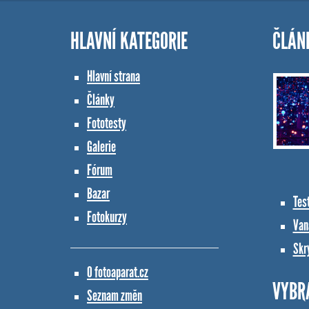
HLAVNÍ KATEGORIE
ČLÁN
Hlavní strana
Články
Fototesty
Galerie
Fórum
Bazar
Tes
Fotokurzy
Vana
Skr
O fotoaparat.cz
VYBR
Seznam změn