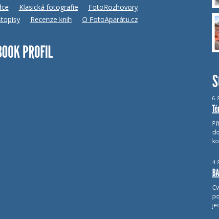
dce
Klasická fotografie
FotoRozhovory
topisy
Recenze knih
O FotoAparátu.cz
BOOK PROFIL
S
6.
Té
Př
do
ko
4.
BA
Cv
po
je