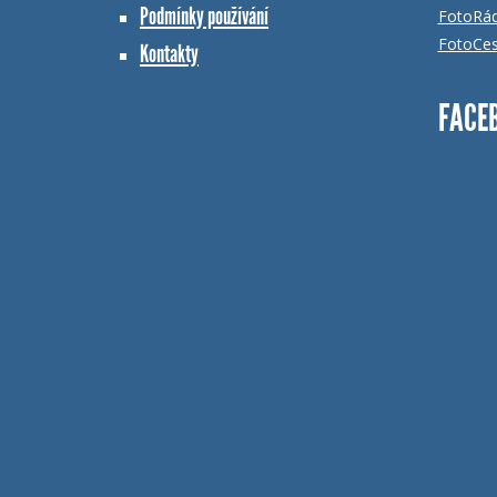
Podmínky používání
FotoRá
FotoCes
Kontakty
FACE