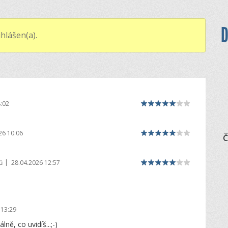
D
hlášen(a).
:02
26 10:06
Č
|
ů
28.04.2026 12:57
 13:29
ně, co uvidíš...;-)