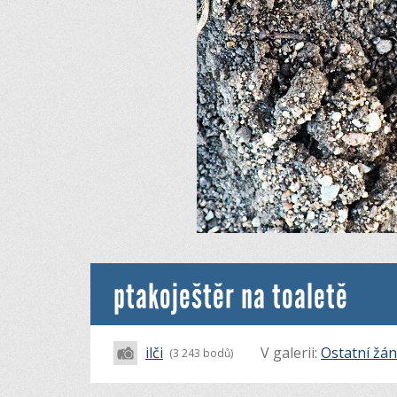
ptakoještěr na toaletě
ilči
V galerii:
Ostatní žán
(3 243 bodů)