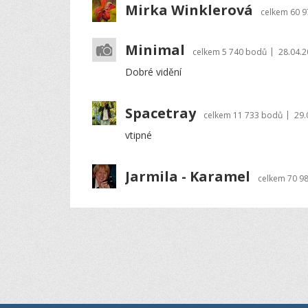
Mirka Winklerová
celkem
60 
Minimal
|
celkem
5 740 bodů
28.04.2
Dobré vidění
Spacetray
|
celkem
11 733 bodů
29.
vtipné
Jarmila - Karamel
celkem
70 9