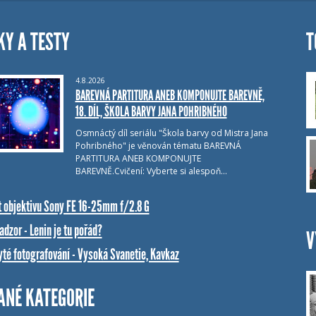
KY A TESTY
T
4.8.2026
BAREVNÁ PARTITURA ANEB KOMPONUJTE BAREVNĚ,
18. DÍL, ŠKOLA BARVY JANA POHRIBNÉHO
Osmnáctý díl seriálu "Škola barvy od Mistra Jana
Pohribného" je věnován tématu BAREVNÁ
PARTITURA ANEB KOMPONUJTE
BAREVNĚ.Cvičení: Vyberte si alespoň…
t objektivu Sony FE 16-25mm f/2.8 G
dzor - Lenin je tu pořád?
V
yté fotografování - Vysoká Svanetie, Kavkaz
ANÉ KATEGORIE