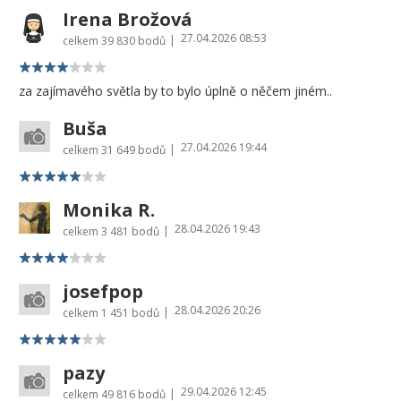
Irena Brožová
27.04.2026 08:53
|
celkem
39 830 bodů
za zajímavého světla by to bylo úplně o něčem jiném..
Buša
27.04.2026 19:44
|
celkem
31 649 bodů
Monika R.
28.04.2026 19:43
|
celkem
3 481 bodů
josefpop
28.04.2026 20:26
|
celkem
1 451 bodů
pazy
29.04.2026 12:45
|
celkem
49 816 bodů