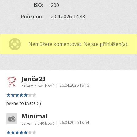
ISO:
200
Pořízeno:
20.4.2026 14:43
Nemůžete komentovat. Nejste přihlášen(a).
Janča23
26.04.2026 18:16
|
celkem
4 691 bodů
pěkně to kvete :-)
Minimal
26.04.2026 18:54
|
celkem
5 740 bodů