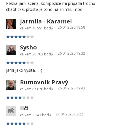
Pěkná jarní scéna, kompozice mi připadá trochu
chaotická, prostě je toho na snímku moc
Jarmila - Karamel
26.04.2026 18:58
|
celkem
70 991 bodů
Sysho
26.04.2026 19:32
|
celkem
38 703 bodů
Jarní jako vyšitá... ;-)
Rumovník Pravý
26.04.2026 19:43
|
celkem
67 670 bodů
ilči
27.04.2026 03:22
|
celkem
3 243 bodů