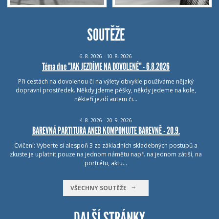
SOUTĚŽE
6.
8.
2026 - 10.
8.
2026
Téma dne "JAK JEZDÍME NA DOVOLENÉ" - 6.8.2026
Při cestách na dovolenou či na výlety obvykle používáme nějaký
dopravní prostředek. Někdy jdeme pěšky, někdy jedeme na kole,
někteří jezdí autem či…
4.
8.
2026 - 20.
9.
2026
BAREVNÁ PARTITURA ANEB KOMPONUJTE BAREVNĚ - 20.9.
Cvičení: Vyberte si alespoň 3 ze základních skladebných postupů a
zkuste je uplatnit pouze na jednom námětu např. na jednom zátiší, na
portrétu, aktu…
VŠECHNY SOUTĚŽE
DALŠÍ STRÁNKY