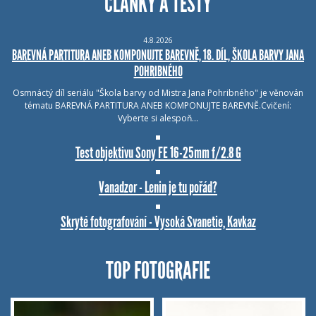
ČLÁNKY A TESTY
4.8.2026
BAREVNÁ PARTITURA ANEB KOMPONUJTE BAREVNĚ, 18. DÍL, ŠKOLA BARVY JANA
POHRIBNÉHO
Osmnáctý díl seriálu "Škola barvy od Mistra Jana Pohribného" je věnován
tématu BAREVNÁ PARTITURA ANEB KOMPONUJTE BAREVNĚ.Cvičení:
Vyberte si alespoň…
Test objektivu Sony FE 16-25mm f/2.8 G
Vanadzor - Lenin je tu pořád?
Skryté fotografování - Vysoká Svanetie, Kavkaz
TOP FOTOGRAFIE