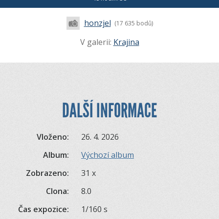
honzjel
(17 635 bodů)
V galerii:
Krajina
DALŠÍ INFORMACE
Vloženo:
26. 4. 2026
Album:
Výchozí album
Zobrazeno:
31 x
Clona:
8.0
Čas expozice:
1/160 s