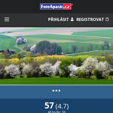
Přihlásit se
PŘIHLÁSIT
REGISTROVAT
Zapamatovat
Zapomněli jste heslo?
Měli jste účet na starém webu?
***
57
(4.7)
48 hodin: 38