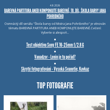
4.8.2026
BAREVNÁ PARTITURA ANEB KOMPONUJTE BAREVNĚ, 18. DÍL, ŠKOLA BARVY JANA
POHRIBNÉHO
Osmnáctý díl seriálu "Škola barvy od Mistra Jana Pohribného" je věnován
tématu BAREVNÁ PARTITURA ANEB KOMPONUJTE BAREVNĚ.Cvičení:
Vyberte si alespoň…
Test objektivu Sony FE 16-25mm f/2.8 G
Vanadzor - Lenin je tu pořád?
Skryté fotografování - Vysoká Svanetie, Kavkaz
TOP FOTOGRAFIE