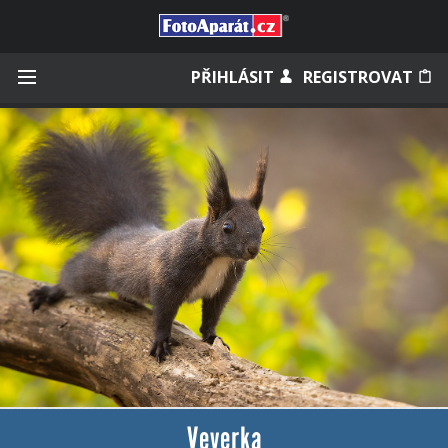
Přihlásit se
PŘIHLÁSIT
REGISTROVAT
Zapamatovat
Zapomněli jste heslo?
Měli jste účet na starém webu?
Veverka