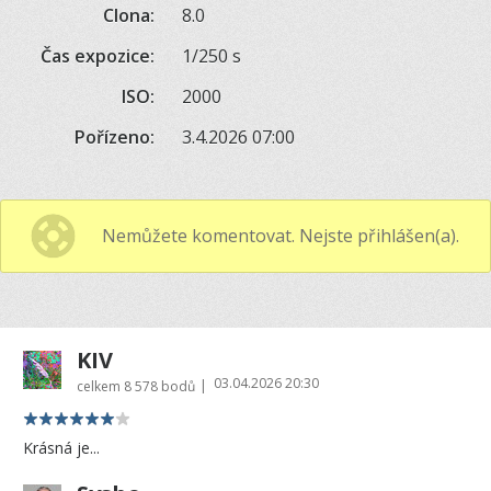
Clona:
8.0
Čas expozice:
1/250 s
ISO:
2000
Pořízeno:
3.4.2026 07:00
Nemůžete komentovat. Nejste přihlášen(a).
KIV
03.04.2026 20:30
|
celkem
8 578 bodů
Krásná je...