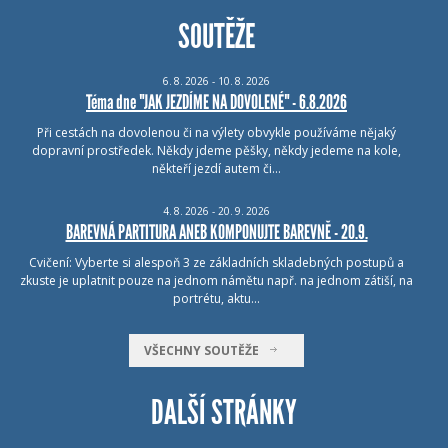
SOUTĚŽE
6.
8.
2026 - 10.
8.
2026
Téma dne "JAK JEZDÍME NA DOVOLENÉ" - 6.8.2026
Při cestách na dovolenou či na výlety obvykle používáme nějaký
dopravní prostředek. Někdy jdeme pěšky, někdy jedeme na kole,
někteří jezdí autem či…
4.
8.
2026 - 20.
9.
2026
BAREVNÁ PARTITURA ANEB KOMPONUJTE BAREVNĚ - 20.9.
Cvičení: Vyberte si alespoň 3 ze základních skladebných postupů a
zkuste je uplatnit pouze na jednom námětu např. na jednom zátiší, na
portrétu, aktu…
VŠECHNY SOUTĚŽE
DALŠÍ STRÁNKY