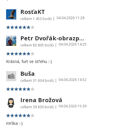
RosťaKT
04.04.2026 11:28
|
celkem
1 453 bodů
Petr Dvořák-obrazprovas.cz
04.04.2026 14:25
|
celkem
83 805 bodů
Krásná, furt ve střehu :-)
Buša
04.04.2026 14:52
|
celkem
31 634 bodů
Irena Brožová
04.04.2026 15:39
|
celkem
39 830 bodů
mrška :-)