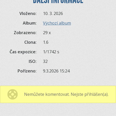
Vloženo:
10. 3. 2026
Album:
Výchozí album
Zobrazeno:
29 x
Clona:
1.6
Čas expozice:
1/1742 s
ISO:
32
Pořízeno:
9.3.2026 15:24
Nemůžete komentovat. Nejste přihlášen(a).