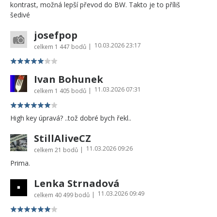
kontrast, možná lepší převod do BW. Takto je to příliš
šedivé
josefpop
10.03.2026 23:17
|
celkem
1 447 bodů
Ivan Bohunek
11.03.2026 07:31
|
celkem
1 405 bodů
High key úpravá? ..tož dobré bych řekl..
StillAliveCZ
11.03.2026 09:26
|
celkem
21 bodů
Prima.
Lenka Strnadová
11.03.2026 09:49
|
celkem
40 499 bodů