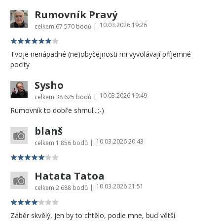
Rumovník Pravý
10.03.2026 19:26
|
celkem
67 570 bodů
Tvoje nenápadné (ne)obyčejnosti mi vyvolávají příjemné
pocity
Sysho
10.03.2026 19:49
|
celkem
38 625 bodů
Rumovník to dobře shrnul...;-)
blanš
10.03.2026 20:43
|
celkem
1 856 bodů
Hatata Tatoa
10.03.2026 21:51
|
celkem
2 688 bodů
Záběr skvělý, jen by to chtělo, podle mne, buď větší