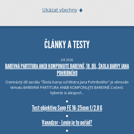
Ukázat všechny
ČLÁNKY A TESTY
4.8.2026
BAREVNÁ PARTITURA ANEB KOMPONUJTE BAREVNĚ, 18. DÍL, ŠKOLA BARVY JANA
POHRIBNÉHO
Osmnáctý díl seriálu "Škola barvy od Mistra Jana Pohribného" je věnován
tématu BAREVNÁ PARTITURA ANEB KOMPONUJTE BAREVNĚ.Cvičení:
Vyberte si alespoň…
Test objektivu Sony FE 16-25mm f/2.8 G
Vanadzor - Lenin je tu pořád?