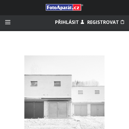
Přihlásit se
PŘIHLÁSIT
REGISTROVAT
Zapamatovat
Zapomněli jste heslo?
Měli jste účet na starém webu?