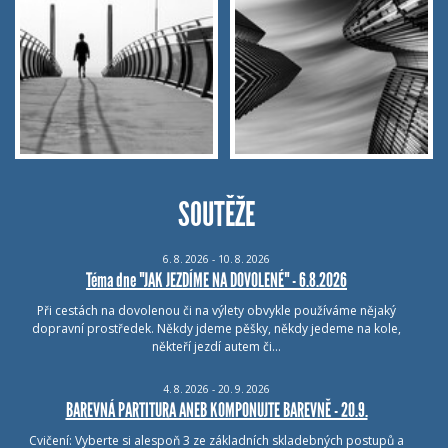
SOUTĚŽE
6.
8.
2026 - 10.
8.
2026
Téma dne "JAK JEZDÍME NA DOVOLENÉ" - 6.8.2026
Při cestách na dovolenou či na výlety obvykle používáme nějaký
dopravní prostředek. Někdy jdeme pěšky, někdy jedeme na kole,
někteří jezdí autem či…
4.
8.
2026 - 20.
9.
2026
BAREVNÁ PARTITURA ANEB KOMPONUJTE BAREVNĚ - 20.9.
Cvičení: Vyberte si alespoň 3 ze základních skladebných postupů a