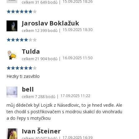
15.09.2025 18:26
|
celkem
31 649 bodů
Jaroslav Boklažuk
15.09.2025 18:30
|
celkem
12 399 bodů
Tulda
16.09.2025 11:50
|
celkem
21 904 bodů
Hezky ti zasvítilo
bell
17.09.2025 11:22
|
celkem
7 288 bodů
můj dědeček byl Lojzík z Násedlovic, to je hned vedle. Ale
ten chodil s postřikovačem s modrou skalicí do vinohradu
a do řepy s motyčkou
Ivan Šteiner
17.09.2025 16:39
|
celkem
40 047 bodů