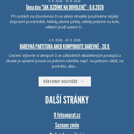
6.
8.
2026 - 10.
8.
2026
Téma dne "JAK JEZDÍME NA DOVOLENÉ" - 6.8.2026
Při cestách na dovolenou či na výlety obvykle používáme nějaký
dopravní prostředek. Někdy jdeme pěšky, někdy jedeme na kole,
někteří jezdí autem či…
4.
8.
2026 - 20.
9.
2026
BAREVNÁ PARTITURA ANEB KOMPONUJTE BAREVNĚ - 20.9.
Cvičení: Vyberte si alespoň 3 ze základních skladebných postupů a
zkuste je uplatnit pouze na jednom námětu např. na jednom zátiší, na
portrétu, aktu…
VŠECHNY SOUTĚŽE
DALŠÍ STRÁNKY
O fotoaparat.cz
Seznam změn