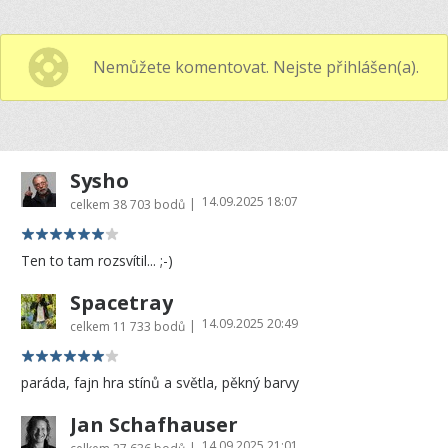
Nemůžete komentovat. Nejste přihlášen(a).
Sysho
14.09.2025 18:07
|
celkem
38 703 bodů
Ten to tam rozsvítil... ;-)
Spacetray
14.09.2025 20:49
|
celkem
11 733 bodů
paráda, fajn hra stínů a světla, pěkný barvy
Jan Schafhauser
14.09.2025 21:01
|