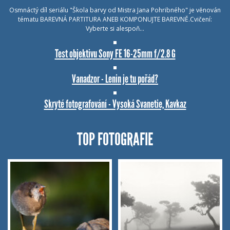
Osmnáctý díl seriálu "Škola barvy od Mistra Jana Pohribného" je věnován
tématu BAREVNÁ PARTITURA ANEB KOMPONUJTE BAREVNĚ.Cvičení:
Vyberte si alespoň…
Test objektivu Sony FE 16-25mm f/2.8 G
Vanadzor - Lenin je tu pořád?
Skryté fotografování - Vysoká Svanetie, Kavkaz
TOP FOTOGRAFIE