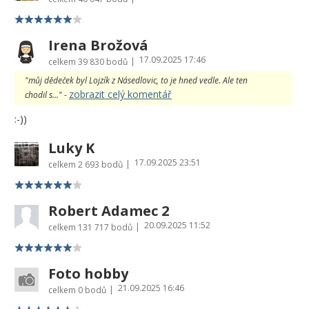
Irena Brožová
17.09.2025 17:46
|
celkem
39 830 bodů
"můj dědeček byl Lojzík z Násedlovic, to je hned vedle. Ale ten
zobrazit celý komentář
chodil s..." -
:-))
Luky K
17.09.2025 23:51
|
celkem
2 693 bodů
Robert Adamec 2
20.09.2025 11:52
|
celkem
131 717 bodů
Foto hobby
21.09.2025 16:46
|
celkem
0 bodů