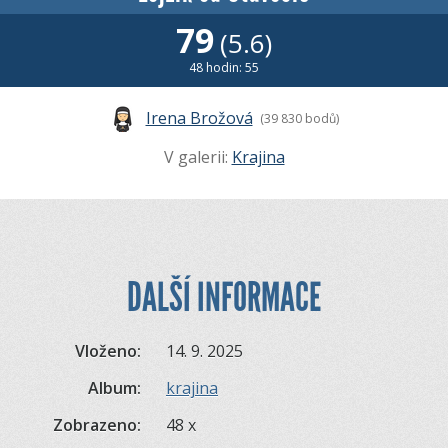
79
(5.6)
48 hodin: 55
Irena Brožová
(39 830 bodů)
V galerii:
Krajina
DALŠÍ INFORMACE
Vloženo:
14. 9. 2025
Album:
krajina
Zobrazeno:
48 x