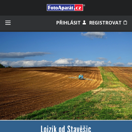
Přihlásit se
PŘIHLÁSIT
REGISTROVAT
Zapamatovat
Zapomněli jste heslo?
Měli jste účet na starém webu?
Lojzík od Stavěšic