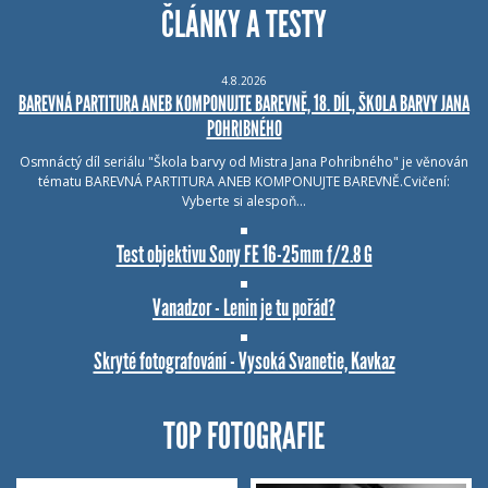
ČLÁNKY A TESTY
4.8.2026
BAREVNÁ PARTITURA ANEB KOMPONUJTE BAREVNĚ, 18. DÍL, ŠKOLA BARVY JANA
POHRIBNÉHO
Osmnáctý díl seriálu "Škola barvy od Mistra Jana Pohribného" je věnován
tématu BAREVNÁ PARTITURA ANEB KOMPONUJTE BAREVNĚ.Cvičení:
Vyberte si alespoň…
Test objektivu Sony FE 16-25mm f/2.8 G
Vanadzor - Lenin je tu pořád?
Skryté fotografování - Vysoká Svanetie, Kavkaz
TOP FOTOGRAFIE