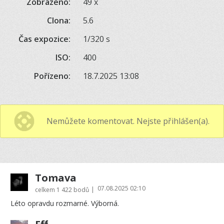
Zobrazeno:
49 x
Clona:
5.6
Čas expozice:
1/320 s
ISO:
400
Pořízeno:
18.7.2025 13:08
Nemůžete komentovat. Nejste přihlášen(a).
Tomava
07.08.2025 02:10
|
celkem
1 422 bodů
Léto opravdu rozmarné. Výborná.