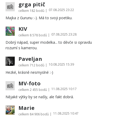
grga pitič
07.08.2025 23:22
|
celkem
182 bodů
Majka z Gurunu :-). Má to svoji poetiku.
KIV
07.08.2025 23:28
|
celkem
8 578 bodů
Dobrý nápad, super modelka... to děvče si opravdu
rozumí s kamerou.
Paveljan
10.08.2025 15:39
|
celkem
712 bodů
Hezké, krásně nesmyslné :-)
MV-foto
11.08.2025 10:17
|
celkem
2 455 bodů
Nějaké výtky by se našly, ale fakt dobrá.
Marie
11.08.2025 10:47
|
celkem
84 906 bodů