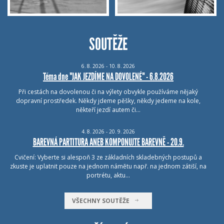
SOUTĚŽE
6.
8.
2026 - 10.
8.
2026
Téma dne "JAK JEZDÍME NA DOVOLENÉ" - 6.8.2026
Při cestách na dovolenou či na výlety obvykle používáme nějaký
dopravní prostředek. Někdy jdeme pěšky, někdy jedeme na kole,
někteří jezdí autem či…
4.
8.
2026 - 20.
9.
2026
BAREVNÁ PARTITURA ANEB KOMPONUJTE BAREVNĚ - 20.9.
Cvičení: Vyberte si alespoň 3 ze základních skladebných postupů a
zkuste je uplatnit pouze na jednom námětu např. na jednom zátiší, na
portrétu, aktu…
VŠECHNY SOUTĚŽE