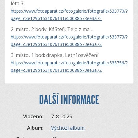
léta 3
https://www.fotoaparat.cz/fotogalerie/fotografie/533770/?
page=c3e129b1631076131e50088b73ee3a72
2. místo, 2 body: KáStefi, Telo zima ...
https://www.fotoaparat.cz/fotogalerie/fotografie/533773/?
page=c3e129b1631076131e50088b73ee3a72
3. místo, 1 bod: drapka, Letní osvěžení
https://www.fotoaparat.cz/fotogalerie/fotografie/533756/?
page=c3e129b1631076131e50088b73ee3a72
DALŠÍ INFORMACE
Vloženo:
7. 8. 2025
Album:
Výchozí album