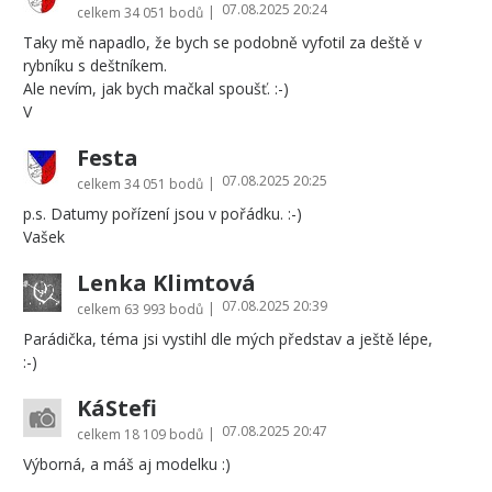
07.08.2025 20:24
|
celkem
34 051 bodů
Taky mě napadlo, že bych se podobně vyfotil za deště v
rybníku s deštníkem.
Ale nevím, jak bych mačkal spoušť. :-)
V
Festa
07.08.2025 20:25
|
celkem
34 051 bodů
p.s. Datumy pořízení jsou v pořádku. :-)
Vašek
Lenka Klimtová
07.08.2025 20:39
|
celkem
63 993 bodů
Parádička, téma jsi vystihl dle mých představ a ještě lépe,
:-)
KáStefi
07.08.2025 20:47
|
celkem
18 109 bodů
Výborná, a máš aj modelku :)