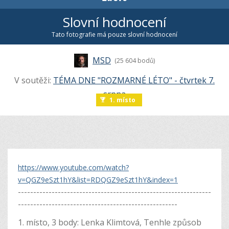
Slovní hodnocení
Tato fotografie má pouze slovní hodnocení
MSD
(25 604 bodů)
V soutěži:
TÉMA DNE "ROZMARNÉ LÉTO" - čtvrtek 7.
srpna
1. místo
https://www.youtube.com/watch?
v=QGZ9eSzt1hY&list=RDQGZ9eSzt1hY&index=1
---------------------------------------------------------------
----------------------------------------------------
1. místo, 3 body: Lenka Klimtová, Tenhle způsob