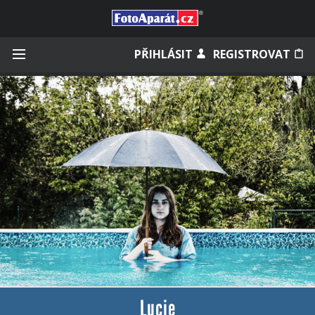
Přihlásit se
PŘIHLÁSIT
REGISTROVAT
Zapamatovat
Zapomněli jste heslo?
Měli jste účet na starém webu?
Lucie