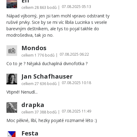
Eff
07.08.2025 05:13
|
celkem
28 863 bodů
Nápad výborný, jen jsi tam mohl vpravo odstranit ty
rušivé prvky. Sice by se mi víc líbila Lucinka s vesele
barevným deštníkem, ale tys to pojal takhle do
modrošediva, tak jo no.
Mondos
07.08.2025 06:22
|
celkem
1 776 bodů
Co to je ? Nějaká duchaplná divnofotka ?
Jan Schafhauser
07.08.2025 10:18
|
celkem
27 636 bodů
Vtipné! Nenudí...
drapka
07.08.2025 11:49
|
celkem
37 388 bodů
Moc pěkné, líbí, hezky pojaté rozmarné léto :)
Festa