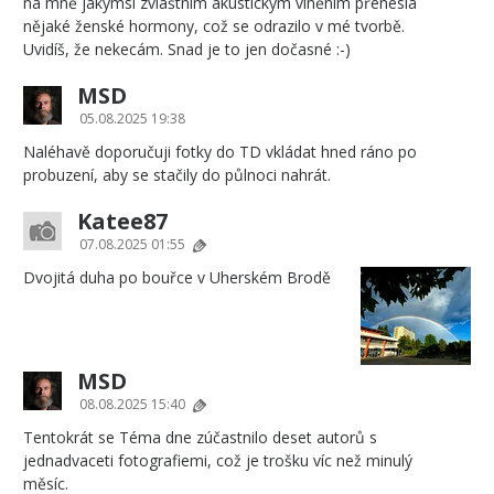
na mně jakýmsi zvláštním akustickým vlněním přenesla
nějaké ženské hormony, což se odrazilo v mé tvorbě.
Uvidíš, že nekecám. Snad je to jen dočasné :-)
MSD
05.08.2025 19:38
Naléhavě doporučuji fotky do TD vkládat hned ráno po
probuzení, aby se stačily do půlnoci nahrát.
Katee87
07.08.2025 01:55
Dvojitá duha po bouřce v Uherském Brodě
MSD
08.08.2025 15:40
Tentokrát se Téma dne zúčastnilo deset autorů s
jednadvaceti fotografiemi, což je trošku víc než minulý
měsíc.