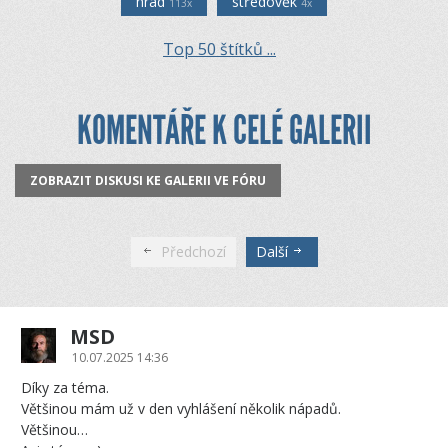
hrad
středověk
113x
4x
Top 50 štítků ...
KOMENTÁŘE K CELÉ GALERII
ZOBRAZIT DISKUSI KE GALERII VE FÓRU
Předchozí
Další
MSD
10.07.2025 14:36
Díky za téma.
Většinou mám už v den vyhlášení několik nápadů.
Většinou…