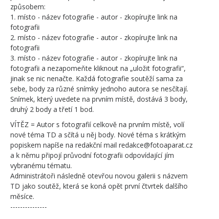
způsobem:
1. místo - název fotografie - autor - zkopírujte link na
fotografii
2. místo - název fotografie - autor - zkopírujte link na
fotografii
3. místo - název fotografie - autor - zkopírujte link na
fotografii a nezapomeňte kliknout na „uložit fotografii“,
jinak se nic nenačte. Každá fotografie soutěží sama za
sebe, body za různé snímky jednoho autora se nesčítají.
Snímek, který uvedete na prvním místě, dostává 3 body,
druhý 2 body a třetí 1 bod.
VÍTĚZ = Autor s fotografií celkově na prvním místě, volí
nové téma TD a sčítá u něj body. Nové téma s krátkým
popiskem napíše na redakční mail redakce@fotoaparat.cz
a k němu připojí průvodní fotografii odpovídající jím
vybranému tématu.
Administrátoři následně otevřou novou galerii s názvem
TD jako soutěž, která se koná opět první čtvrtek dalšího
měsíce.
---------------