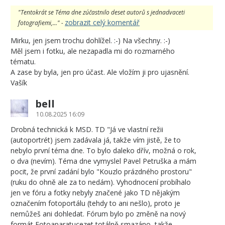
"Tentokrát se Téma dne zúčastnilo deset autorů s jednadvaceti
zobrazit celý komentář
fotografiemi,..." -
Mirku, jen jsem trochu dohlížel. :-) Na všechny. :-)
Měl jsem i fotku, ale nezapadla mi do rozmarného
tématu.
A zase by byla, jen pro účast. Ale vložím ji pro ujasnění.
Vašík
bell
10.08.2025 16:09
Drobná technická k MSD. TD "Já ve vlastní režii
(autoportrét) jsem zadávala já, takže vím jistě, že to
nebylo první téma dne. To bylo daleko dřív, možná o rok,
o dva (nevím). Téma dne vymyslel Pavel Petruška a mám
pocit, že první zadání bylo "Kouzlo prázdného prostoru"
(ruku do ohně ale za to nedám). Vyhodnocení probíhalo
jen ve fóru a fotky nebyly značené jako TD nějakým
označením fotoportálu (tehdy to ani nešlo), proto je
nemůžeš ani dohledat. Fórum bylo po změně na nový
formát Fotoaparatucezet totálně smazáno, takže