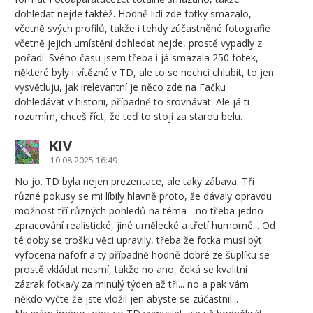
dohledat nejde taktéž. Hodně lidí zde fotky smazalo,
včetně svých profilů, takže i tehdy zúčastněné fotografie
včetně jejich umístění dohledat nejde, prostě vypadly z
pořadí. Svého času jsem třeba i já smazala 250 fotek,
některé byly i vítězné v TD, ale to se nechci chlubit, to jen
vysvětluju, jak irelevantní je něco zde na Fačku
dohledávat v historii, případně to srovnávat. Ale já ti
rozumím, chceš říct, že teď to stojí za starou belu.
KIV
10.08.2025 16:49
No jo. TD byla nejen prezentace, ale taky zábava. Tři
různé pokusy se mi líbily hlavně proto, že dávaly opravdu
možnost tří různých pohledů na téma - no třeba jedno
zpracování realistické, jiné umělecké a třetí humorné... Od
té doby se trošku věci upravily, třeba že fotka musí být
vyfocena nafofr a ty případně hodně dobré ze šuplíku se
prostě vkládat nesmí, takže no ano, čeká se kvalitní
zázrak fotka/y za minulý týden až tři... no a pak vám
někdo vyčte že jste vložil jen abyste se zúčastnil...