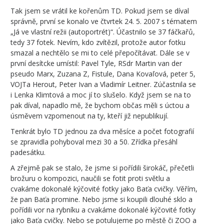
Tak jsem se vrátil ke kořenům TD. Pokud jsem se díval
správně, první se konalo ve čtvrtek 24. 5. 2007 s tématem
„Já ve vlastní režii (autoportrét)“. Účastnilo se 37 fáčkařů,
tedy 37 fotek. Nevím, kdo zvítězil, protože autor fotku
smazal a nechtělo se mi to celé přepočítávat. Dále se v
první desítcke umístil: Pavel Tyle, RSdr Martin van der
pseudo Marx, Zuzana Z, Fistule, Dana Kovaľová, peter 5,
VOJTa Herout, Peter Ivan a Vladimír Leitner. Zúčastnila se
i Lenka Klimtová a moc jí to slušelo. Když jsem se na to
pak díval, napadlo mě, že bychom občas měli s úctou a
úsměvem vzpomenout na ty, kteří již nepublikují.
Tenkrát bylo TD jednou za dva měsíce a počet fotografií
se zpravidla pohyboval mezi 30 a 50. Zřídka přesáhl
padesátku.
A zřejmě pak se stalo, že jsme si pořídili širokáč, přečetli
brožuru o kompozici, naučili se fotit proti světlu a
cvakáme dokonalé kýčovité fotky jako Baťa cvičky. Věřím,
že pan Baťa promine. Nebo jsme si koupili dlouhé sklo a
pořídili vor na rybníku a cvakáme dokonalé kýčovité fotky
jako Baťa cvičky. Nebo se potulujeme po městě či ZOO a