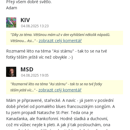
Přeji všem dobré světlo.
Adam
KIV
04.08.2025 13:23
"Díky za téma. Většinou mám už v den vyhlášení několik nápadů.
zobrazit celý komentář
Většinou… Asi..." -
Rozmarné léto na téma "Asi stárnu" - tak to se na tvé
fotky těším ještě víc než obvykle .:-)
MSD
04.08.2025 19:05
"Rozmarné léto na téma "Asi stárnu" - tak to se na tvé fotky
zobrazit celý komentář
těším ještě víc..." -
Mám je připravené, stařecké. A navíc - já jsem v poslední
době přešel od pomalého blues francouzským songům. A
tu jsem propadl Natasche St-Pier. Teda ona je
Kanaďanka, ale frankofonní. Hodně sladká a duchovní,
což mi vůbec nejde k pleti. A jak jí tak poslouchám, ona