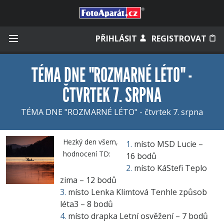
Přihlásit se
PŘIHLÁSIT
REGISTROVAT
TÉMA DNE "ROZMARNÉ LÉTO" -
ČTVRTEK 7. SRPNA
Zapamatovat
TÉMA DNE "ROZMARNÉ LÉTO" - čtvrtek 7. srpna
Zapomněli jste heslo?
Hezký den všem,
místo MSD Lucie –
Měli jste účet na starém webu?
hodnocení TD:
16 bodů
místo KáStefi Teplo
zima – 12 bodů
místo Lenka Klimtová Tenhle způsob
léta3 – 8 bodů
místo drapka Letní osvěžení – 7 bodů