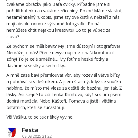
cvakáme obrázky jako Baťa cvičky. Případně jsme si
pořídili baterku a cvakáme zříceniny. Pozor! Máme vlastní,
nezaměnitelný rukopis, jsme stylově čistí! A někteří z nás
mají absolutorium z výtvarné fotografie! Po nás
nemůžete chtít nějakou kreativitu! Co to je vůbec za
slovo?
Že bychom se měli bavit? My jsme důstojní Fotografové!
Neurážejte nás! Přece nevystoupíme z naší komfortní
zóny! To je celé směšné… My fotíme hezké fotky a
dáváme si šestky a sedmičky…
A mně zase baví přemlouvat vítr, aby rozevlál větve břízy
a pohrával si s deštníkem. A jsem šťastný, když se vnučka
nabídne, že místo mě vleze za deště do bazénu. Jen tak. Z
lásky. Asi stejně to cítí Lenka Klimtová, když si s tím psem
dobírá manžela. Nebo KáStefi, Tomava a jistě i většina
ostatních, kteří se zúčastňují.
Víš Vašíku, to se tak někdy vyvine.
Festa
08.08.2025 21:22