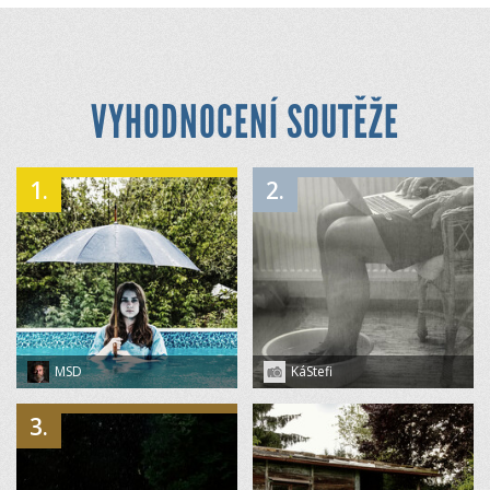
VYHODNOCENÍ SOUTĚŽE
1.
2.
MSD
KáStefi
3.