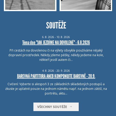
SOUTĚŽE
6.
8.
2026 - 10.
8.
2026
Téma dne "JAK JEZDÍME NA DOVOLENÉ" - 6.8.2026
Při cestách na dovolenou či na výlety obvykle používáme nějaký
dopravní prostředek. Někdy jdeme pěšky, někdy jedeme na kole,
někteří jezdí autem či…
4.
8.
2026 - 20.
9.
2026
BAREVNÁ PARTITURA ANEB KOMPONUJTE BAREVNĚ - 20.9.
Cvičení: Vyberte si alespoň 3 ze základních skladebných postupů a
zkuste je uplatnit pouze na jednom námětu např. na jednom zátiší, na
portrétu, aktu…
VŠECHNY SOUTĚŽE