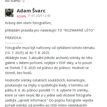
Asi stárnu :-)
Adam Švarc
11.07.2025 12:40
ADMIN
Krásný den všem fotografům,
přikládám pravidla pro následující TD "ROZMARNÉ LÉTO"
PRAVIDLA:
---------------
Fotografie musí být nafoceny od vyhlášení tohoto tématu
(10. 7. 2025) až do 7. 8. 2025.
Vkládejte max. 3 aktuální (nikoliv archivní) snímky do této
galerie s datem pořízení, nejlépe s EXIF daty, a to pouze
ve čtvrtek 7. 8. 2025 od půlnoci do půlnoci. Hodnotí se
slovně, bez bodů.
Hodnoťte snímky ostatních soutěžících, komentujte,
poukazujte na chyby a vyzdvihujte klady. V termínu od
pátku 8. 8. do půlnoci pondělí 11. 8. vyberte tři snímky,
které se vám nejvíc líbí a u jedné vaší vložené fotografie
zadejte „upravit informace.“ Do popisu fotografie vepište
pořadí snímků od prvního po třetí místo následujícím