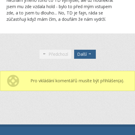
Neznám jméno toho co TD vymyslel, ale už hodněkrát
jsem mu zde vzdala hold - bylo to před mým vstupem
zde, a to jsem tu dlouho... No, TD je fajn, ráda se
zúčastňuji když mám čím, a doufám že nám vydrží.
Předchozí
Další
Pro vkládání komentářů musíte být přihlášen(a).