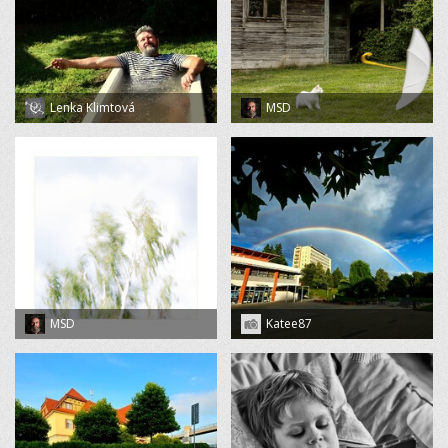
Lenka Klimtová
MSD
MSD
Katee87