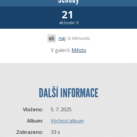
21
48 hodin: 9
naj
(5 099 bodů)
V galerii:
Město
DALŠÍ INFORMACE
Vloženo:
5. 7. 2025
Album:
Výchozí album
Zobrazeno:
33 x