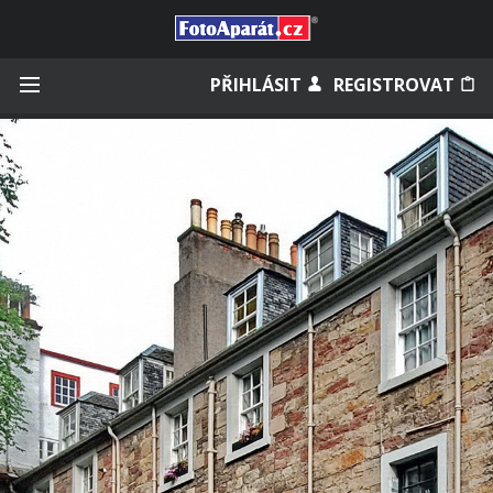
Přihlásit se
PŘIHLÁSIT
REGISTROVAT
Zapamatovat
Zapomněli jste heslo?
Měli jste účet na starém webu?