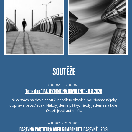
SOUTĚŽE
6.
8.
2026 - 10.
8.
2026
Téma dne "JAK JEZDÍME NA DOVOLENÉ" - 6.8.2026
Při cestách na dovolenou či na výlety obvykle používáme nějaký
dopravní prostředek. Někdy jdeme pěšky, někdy jedeme na kole,
někteří jezdí autem či…
4.
8.
2026 - 20.
9.
2026
BAREVNÁ PARTITURA ANEB KOMPONUJTE BAREVNĚ - 20.9.