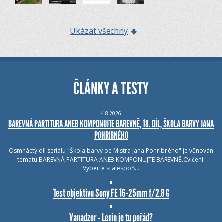
Ukázat všechny
ČLÁNKY A TESTY
4.8.2026
BAREVNÁ PARTITURA ANEB KOMPONUJTE BAREVNĚ, 18. DÍL, ŠKOLA BARVY JANA
POHRIBNÉHO
Osmnáctý díl seriálu "Škola barvy od Mistra Jana Pohribného" je věnován
tématu BAREVNÁ PARTITURA ANEB KOMPONUJTE BAREVNĚ.Cvičení:
Vyberte si alespoň…
Test objektivu Sony FE 16-25mm f/2.8 G
Vanadzor - Lenin je tu pořád?