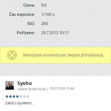
Clona:
9.0
Čas expozice:
1/100 s
ISO:
200
Pořízeno:
29.7.2013 10:11
Nemůžete komentovat. Nejste přihlášen(a).
Sysho
05.07.2025 15:44
|
celkem
38 691 bodů
Zátiší s byciklem...