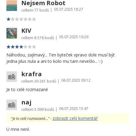
Nejsem Robot
05.07.2025 18:27
|
celkem
77 bodů
KIV
05.07.2025 19:29
|
celkem
8 578 bodů
Náhodou, zajímavý... Ten byteček vpravo dole musí být
jedna plus nula a ani to kolo mu tam nevešlo... :-)
krafra
06.07.2025 09:12
|
celkem
30 261 bodů
Je to celé rozmazané
naj
06.07.2025 15:47
|
celkem
5 099 bodů
zobrazit celý komentář
"Je to celé rozmazané..." -
U mne není.