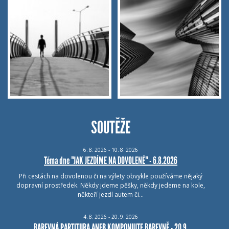
SOUTĚŽE
6.
8.
2026 - 10.
8.
2026
Téma dne "JAK JEZDÍME NA DOVOLENÉ" - 6.8.2026
Při cestách na dovolenou či na výlety obvykle používáme nějaký
dopravní prostředek. Někdy jdeme pěšky, někdy jedeme na kole,
někteří jezdí autem či…
4.
8.
2026 - 20.
9.
2026
BAREVNÁ PARTITURA ANEB KOMPONUJTE BAREVNĚ - 20.9.