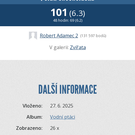
101
(6.3)
48 hodin: 69 (6.2)
Robert Adamec 2
(131 597 bodů)
V galerii:
Zvířata
DALŠÍ INFORMACE
Vloženo:
27. 6. 2025
Album:
Vodní ptáci
Zobrazeno:
26 x