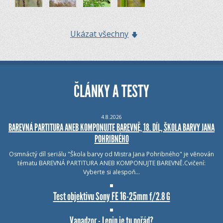
Ukázat všechny
ČLÁNKY A TESTY
4.8.2026
BAREVNÁ PARTITURA ANEB KOMPONUJTE BAREVNĚ, 18. DÍL, ŠKOLA BARVY JANA
POHRIBNÉHO
Osmnáctý díl seriálu "Škola barvy od Mistra Jana Pohribného" je věnován
tématu BAREVNÁ PARTITURA ANEB KOMPONUJTE BAREVNĚ.Cvičení:
Vyberte si alespoň…
Test objektivu Sony FE 16-25mm f/2.8 G
Vanadzor - Lenin je tu pořád?