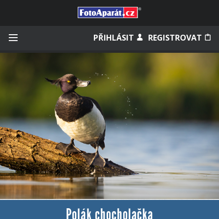
Přihlásit se
PŘIHLÁSIT
REGISTROVAT
Zapamatovat
Zapomněli jste heslo?
Měli jste účet na starém webu?
Polák chocholačka