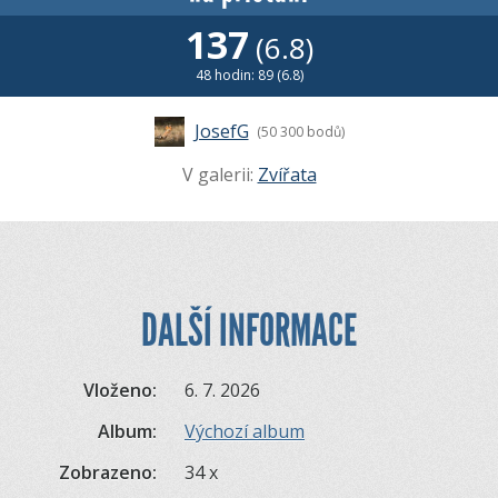
137
(6.8)
48 hodin: 89 (6.8)
JosefG
(50 300 bodů)
V galerii:
Zvířata
DALŠÍ INFORMACE
Vloženo:
6. 7. 2026
Album:
Výchozí album
Zobrazeno:
34 x