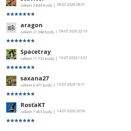
09.07.2026 09:31
|
celkem
3 849 bodů
aragon
09.07.2026 22:10
|
celkem
21 048 bodů
Spacetray
10.07.2026 13:57
|
celkem
11 733 bodů
saxana27
10.07.2026 16:11
|
celkem
6 471 bodů
RosťaKT
14.07.2026 20:36
|
celkem
1 453 bodů