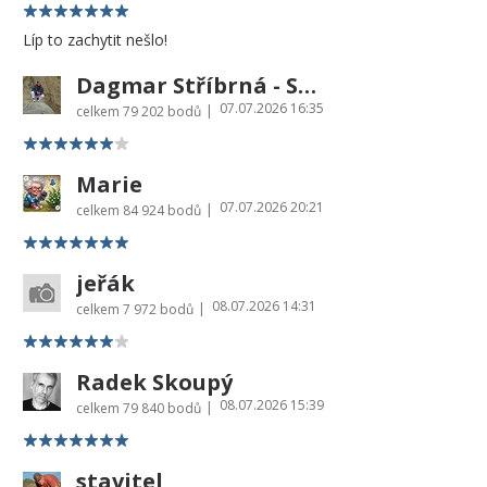
Líp to zachytit nešlo!
Dagmar Stříbrná - Sharon
07.07.2026 16:35
|
celkem
79 202 bodů
Marie
07.07.2026 20:21
|
celkem
84 924 bodů
jeřák
08.07.2026 14:31
|
celkem
7 972 bodů
Radek Skoupý
08.07.2026 15:39
|
celkem
79 840 bodů
stavitel