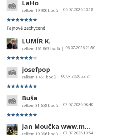
LaHo
06.07.2026 20:18
|
celkem
19 900 bodů
Fajnově zachycené
LUMÍR K.
06.07.2026 21:50
|
celkem
161 863 bodů
josefpop
06.07.2026 22:21
|
celkem
1 451 bodů
Buša
07.07.2026 08:40
|
celkem
31 658 bodů
Jan Moučka www.moucka.cz
07.07.2026 10:54
|
celkem
19 096 bodů