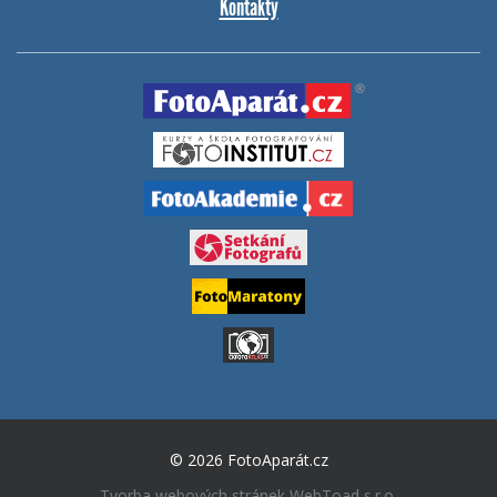
Kontakty
© 2026 FotoAparát.cz
Tvorba webových stránek
WebToad s.r.o.