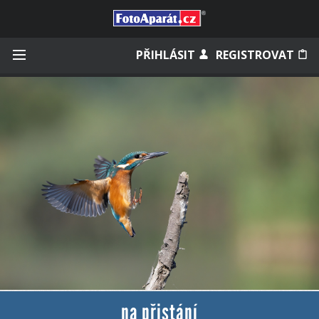
Přihlásit se
PŘIHLÁSIT
REGISTROVAT
Zapamatovat
Zapomněli jste heslo?
Měli jste účet na starém webu?
na přistání