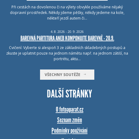
Při cestách na dovolenou či na výlety obvykle používáme nějaký
dopravní prostředek. Někdy jdeme pěšky, někdy jedeme na kole,
někteří jezdí autem či…
4.
8.
2026 - 20.
9.
2026
BAREVNÁ PARTITURA ANEB KOMPONUJTE BAREVNĚ - 20.9.
Cvičení: Vyberte si alespoň 3 ze základních skladebných postupů a
zkuste je uplatnit pouze na jednom námětu např. na jednom zátiší, na
portrétu, aktu…
VŠECHNY SOUTĚŽE
DALŠÍ STRÁNKY
O fotoaparat.cz
Seznam změn
Podmínky používání