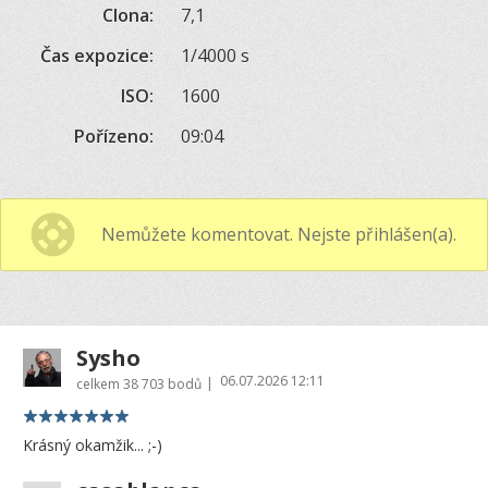
Clona:
7,1
Čas expozice:
1/4000 s
ISO:
1600
Pořízeno:
09:04
Nemůžete komentovat. Nejste přihlášen(a).
Sysho
06.07.2026 12:11
|
celkem
38 703 bodů
Krásný okamžik... ;-)