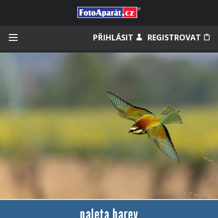
Přihlásit se
PŘIHLÁSIT
REGISTROVAT
Zapamatovat
Zapomněli jste heslo?
Měli jste účet na starém webu?
paleta barev