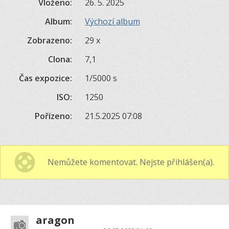
Vloženo:
26. 5. 2025
Album:
Výchozí album
Zobrazeno:
29 x
Clona:
7,1
Čas expozice:
1/5000 s
ISO:
1250
Pořízeno:
21.5.2025 07:08
Nemůžete komentovat. Nejste přihlášen(a).
aragon