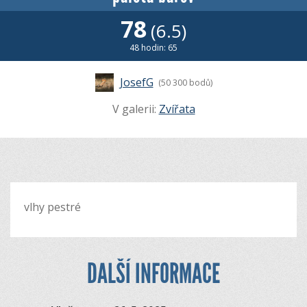
78
(6.5)
48 hodin: 65
JosefG
(50 300 bodů)
V galerii:
Zvířata
vlhy pestré
DALŠÍ INFORMACE