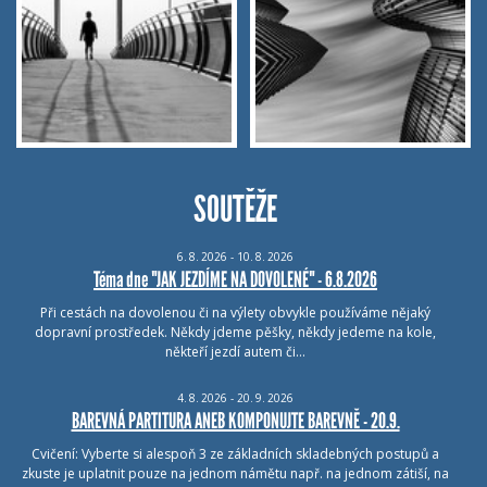
SOUTĚŽE
6.
8.
2026 - 10.
8.
2026
Téma dne "JAK JEZDÍME NA DOVOLENÉ" - 6.8.2026
Při cestách na dovolenou či na výlety obvykle používáme nějaký
dopravní prostředek. Někdy jdeme pěšky, někdy jedeme na kole,
někteří jezdí autem či…
4.
8.
2026 - 20.
9.
2026
BAREVNÁ PARTITURA ANEB KOMPONUJTE BAREVNĚ - 20.9.
Cvičení: Vyberte si alespoň 3 ze základních skladebných postupů a
zkuste je uplatnit pouze na jednom námětu např. na jednom zátiší, na