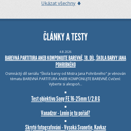
Ukázat všechny
ČLÁNKY A TESTY
4.8.2026
BAREVNÁ PARTITURA ANEB KOMPONUJTE BAREVNĚ, 18. DÍL, ŠKOLA BARVY JANA
POHRIBNÉHO
Osmnáctý díl seriálu "Škola barvy od Mistra Jana Pohribného" je věnován
tématu BAREVNÁ PARTITURA ANEB KOMPONUJTE BAREVNĚ.Cvičení:
Vyberte si alespoň…
Test objektivu Sony FE 16-25mm f/2.8 G
Vanadzor - Lenin je tu pořád?
Skryté fotografování - Vysoká Svanetie, Kavkaz