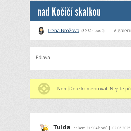
nad Kočičí skalkou
Irena Brožová
V galeri
(39 824 bodů)
Pálava
Nemůžete komentovat. Nejste při
Tulda
|
celkem
21 904 bodů
02.06.2025