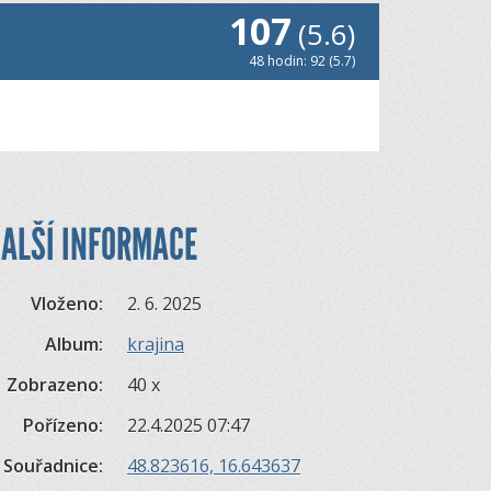
107
(5.6)
48 hodin: 92 (5.7)
ALŠÍ INFORMACE
Vloženo:
2. 6. 2025
Album:
krajina
Zobrazeno:
40 x
Pořízeno:
22.4.2025 07:47
Souřadnice:
48.823616, 16.643637