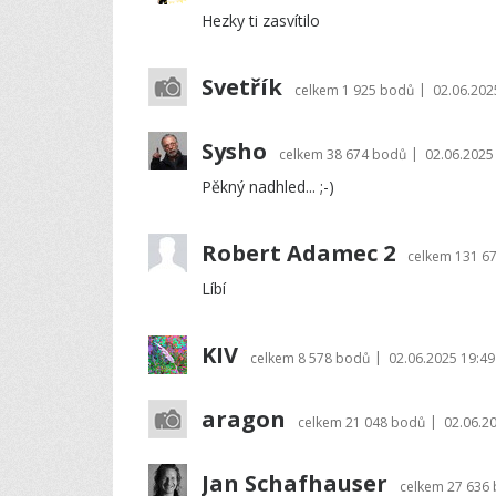
Hezky ti zasvítilo
Svetřík
|
celkem
1 925 bodů
02.06.202
Sysho
|
celkem
38 674 bodů
02.06.2025
Pěkný nadhled... ;-)
Robert Adamec 2
celkem
131 6
Líbí
KIV
|
celkem
8 578 bodů
02.06.2025 19:49
aragon
|
celkem
21 048 bodů
02.06.2
Jan Schafhauser
celkem
27 636