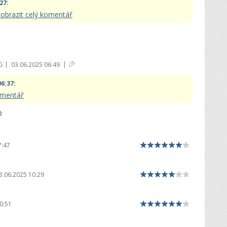
:27
:
zobrazit celý komentář
|
|
ů
03.06.2025 06:49
06:37
:
omentář
D
7:47
3.06.2025 10:29
0:51