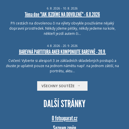
6.
8.
2026 - 10.
8.
2026
Téma dne "JAK JEZDÍME NA DOVOLENÉ" - 6.8.2026
Při cestách na dovolenou či na výlety obvykle používáme nějaký
dopravní prostředek. Někdy jdeme pěšky, někdy jedeme na kole,
někteří jezdí autem či…
4.
8.
2026 - 20.
9.
2026
BAREVNÁ PARTITURA ANEB KOMPONUJTE BAREVNĚ - 20.9.
Cvičení: Vyberte si alespoň 3 ze základních skladebných postupů a
zkuste je uplatnit pouze na jednom námětu např. na jednom zátiší, na
portrétu, aktu…
VŠECHNY SOUTĚŽE
DALŠÍ STRÁNKY
O fotoaparat.cz
Seznam změn