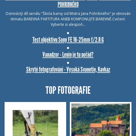
POHRIBNÉHO
Osmnáctý díl seriálu "Škola barvy od Mistra Jana Pohribného" je věnován
tématu BAREVNÁ PARTITURA ANEB KOMPONUJTE BAREVNĚ.Cvičení:
Vyberte si alespoň…
Test objektivu Sony FE 16-25mm f/2.8 G
Vanadzor - Lenin je tu pořád?
Skryté fotografování - Vysoká Svanetie, Kavkaz
TOP FOTOGRAFIE