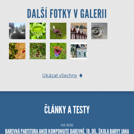
DALŠÍ FOTKY V GALERII
Ukázat všechny
ČLÁNKY A TESTY
4.8.2026
BAREVNÁ PARTITURA ANEB KOMPONUJTE BAREVNĚ, 18. DÍL, ŠKOLA BARVY JANA