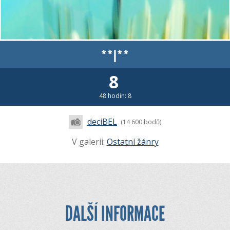
**l**
8
48 hodin: 8
deciBEL
(14 600 bodů)
V galerii:
Ostatní žánry
DALŠÍ INFORMACE