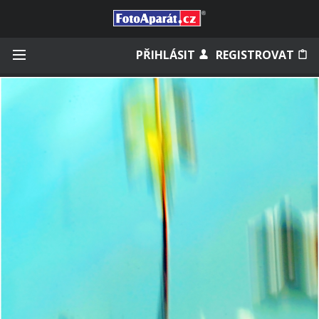
Přihlásit se
PŘIHLÁSIT
REGISTROVAT
Zapamatovat
Zapomněli jste heslo?
Měli jste účet na starém webu?