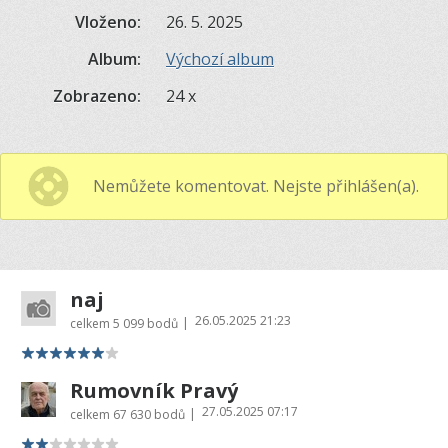
Vloženo:
26. 5. 2025
Album:
Výchozí album
Zobrazeno:
24 x
Nemůžete komentovat. Nejste přihlášen(a).
naj
26.05.2025 21:23
|
celkem
5 099 bodů
Rumovník Pravý
27.05.2025 07:17
|
celkem
67 630 bodů