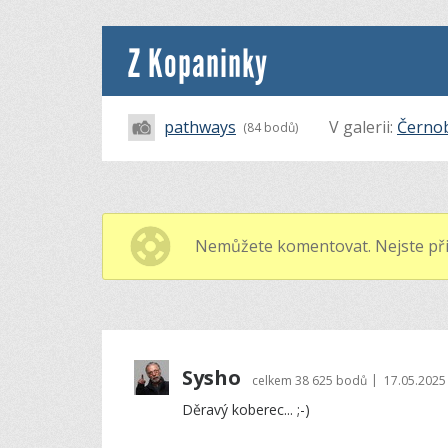
Z Kopaninky
pathways
V galerii:
Černob
(84 bodů)
Nemůžete komentovat. Nejste při
Sysho
|
celkem
38 625 bodů
17.05.2025
Děravý koberec... ;-)