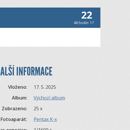
22
48 hodin: 17
ALŠÍ INFORMACE
Vloženo:
17. 5. 2025
Album:
Výchozí album
Zobrazeno:
25 x
Fotoaparát:
Pentax K-x