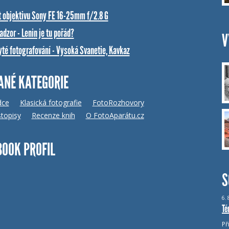
t objektivu Sony FE 16-25mm f/2.8 G
dzor - Lenin je tu pořád?
V
yté fotografování - Vysoká Svanetie, Kavkaz
ANÉ KATEGORIE
dce
Klasická fotografie
FotoRozhovory
topisy
Recenze knih
O FotoAparátu.cz
BOOK PROFIL
S
6.
Té
Př