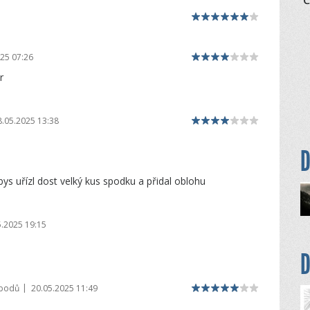
Č
25 07:26
r
8.05.2025 13:38
D
ys uřízl dost velký kus spodku a přidal oblohu
5.2025 19:15
D
|
 bodů
20.05.2025 11:49