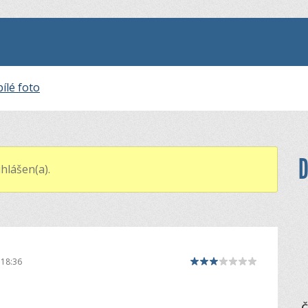
ílé foto
D
hlášen(a).
 18:36