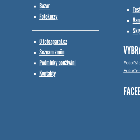
Bazar
Tes
Fotokurzy
Vana
Skr
O fotoaparat.cz
VYBR
Seznam změn
Podmínky používání
FotoRá
FotoCes
Kontakty
FACE