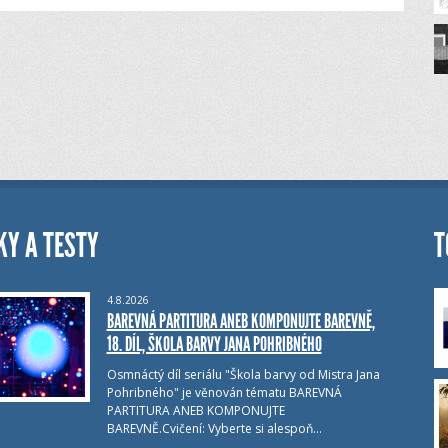
KY A TESTY
T
4.8.2026
BAREVNÁ PARTITURA ANEB KOMPONUJTE BAREVNĚ,
18. DÍL, ŠKOLA BARVY JANA POHRIBNÉHO
Osmnáctý díl seriálu "Škola barvy od Mistra Jana
Pohribného" je věnován tématu BAREVNÁ
PARTITURA ANEB KOMPONUJTE
BAREVNĚ.Cvičení: Vyberte si alespoň…