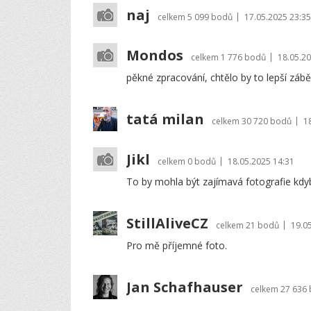
naj
|
celkem
5 099 bodů
17.05.2025 23:35
Mondos
|
celkem
1 776 bodů
18.05.20
pěkné zpracování, chtělo by to lepší zábě
tatá milan
|
celkem
30 720 bodů
1
Jikl
|
celkem
0 bodů
18.05.2025 14:31
To by mohla být zajímavá fotografie kdyb
StillAliveCZ
|
celkem
21 bodů
19.0
Pro mě příjemné foto.
Jan Schafhauser
celkem
27 636