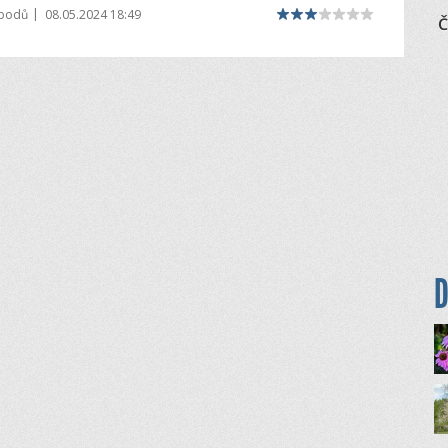
|
 bodů
08.05.2024 18:49
Č
D