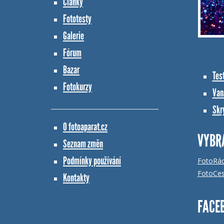
Články
Fototesty
Galerie
Fórum
Bazar
Tes
Fotokurzy
Vana
Skr
O fotoaparat.cz
VYBR
Seznam změn
Podmínky používání
FotoRá
FotoCes
Kontakty
FACE