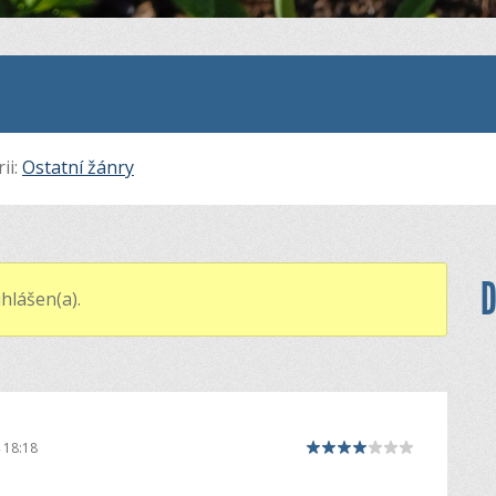
ii:
Ostatní žánry
D
hlášen(a).
 18:18