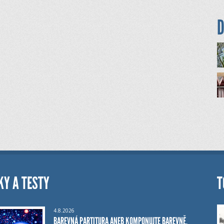
D
KY A TESTY
T
4.8.2026
BAREVNÁ PARTITURA ANEB KOMPONUJTE BAREVNĚ,