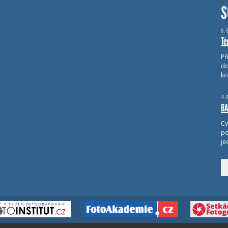
S
6.
Té
Př
do
ko
4.
BA
Cv
po
je