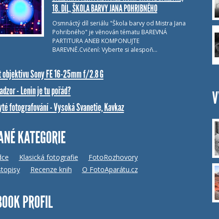
18. DÍL, ŠKOLA BARVY JANA POHRIBNÉHO
Osmnáctý díl seriálu "Škola barvy od Mistra Jana
Pohribného" je věnován tématu BAREVNÁ
PARTITURA ANEB KOMPONUJTE
BAREVNĚ.Cvičení: Vyberte si alespoň…
t objektivu Sony FE 16-25mm f/2.8 G
dzor - Lenin je tu pořád?
V
yté fotografování - Vysoká Svanetie, Kavkaz
ANÉ KATEGORIE
dce
Klasická fotografie
FotoRozhovory
topisy
Recenze knih
O FotoAparátu.cz
BOOK PROFIL