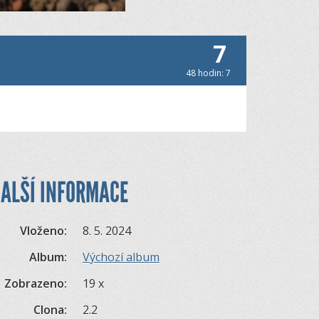
7
48 hodin: 7
ALŠÍ INFORMACE
Vloženo:
8. 5. 2024
Album:
Výchozí album
Zobrazeno:
19 x
Clona:
2.2