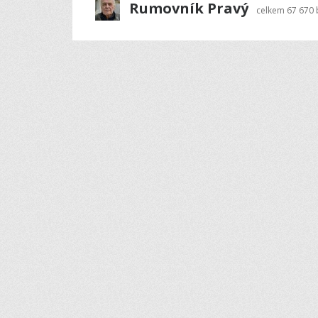
Rumovník Pravý
celkem
67 670