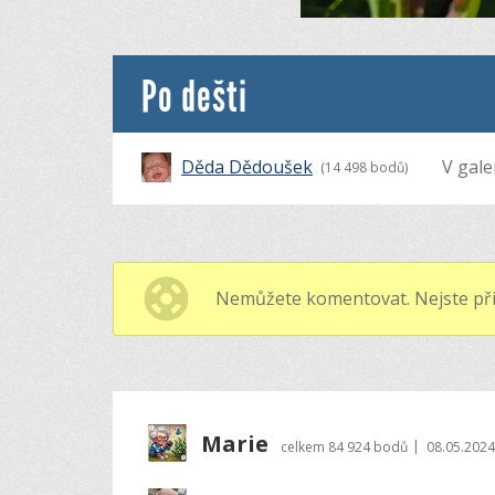
Po dešti
Děda Dědoušek
V galer
(14 498 bodů)
Nemůžete komentovat. Nejste při
Marie
|
celkem
84 924 bodů
08.05.2024