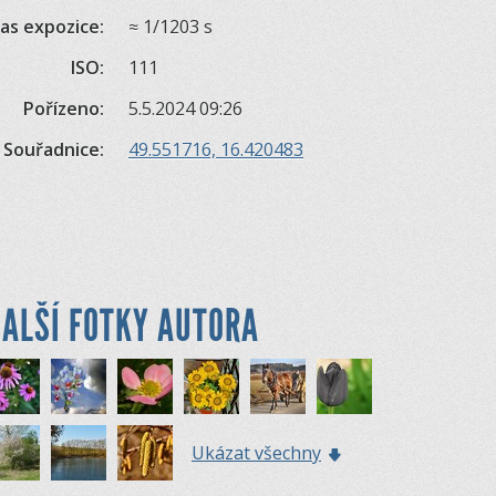
as expozice:
≈ 1/1203 s
ISO:
111
Pořízeno:
5.5.2024 09:26
Souřadnice:
49.551716, 16.420483
ALŠÍ FOTKY AUTORA
Ukázat všechny