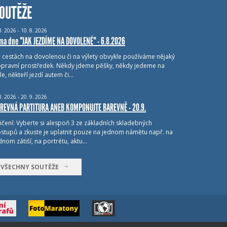
OUTĚŽE
8.
2026 - 10.
8.
2026
ma dne "JAK JEZDÍME NA DOVOLENÉ" - 6.8.2026
i cestách na dovolenou či na výlety obvykle používáme nějaký
pravní prostředek. Někdy jdeme pěšky, někdy jedeme na
le, někteří jezdí autem či…
8.
2026 - 20.
9.
2026
REVNÁ PARTITURA ANEB KOMPONUJTE BAREVNĚ - 20.9.
ičení: Vyberte si alespoň 3 ze základních skladebných
stupů a zkuste je uplatnit pouze na jednom námětu např. na
dnom zátiší, na portrétu, aktu…
VŠECHNY SOUTĚŽE