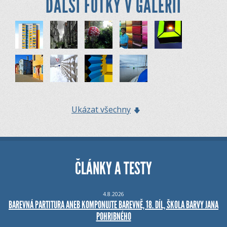
DALŠÍ FOTKY V GALERII
Ukázat všechny
ČLÁNKY A TESTY
4.8.2026
BAREVNÁ PARTITURA ANEB KOMPONUJTE BAREVNĚ, 18. DÍL, ŠKOLA BARVY JANA
POHRIBNÉHO