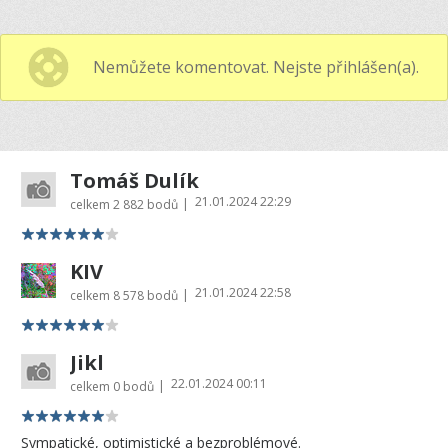
Nemůžete komentovat. Nejste přihlášen(a).
Tomáš Dulík
21.01.2024 22:29
|
celkem
2 882 bodů
KIV
21.01.2024 22:58
|
celkem
8 578 bodů
Jikl
22.01.2024 00:11
|
celkem
0 bodů
Sympatické, optimistické a bezproblémové.