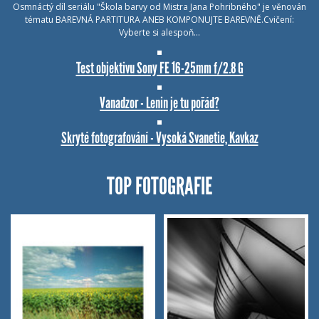
Osmnáctý díl seriálu "Škola barvy od Mistra Jana Pohribného" je věnován
tématu BAREVNÁ PARTITURA ANEB KOMPONUJTE BAREVNĚ.Cvičení:
Vyberte si alespoň…
Test objektivu Sony FE 16-25mm f/2.8 G
Vanadzor - Lenin je tu pořád?
Skryté fotografování - Vysoká Svanetie, Kavkaz
TOP FOTOGRAFIE