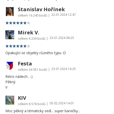
Stanislav Hořínek
22.01.2024 12:47
|
celkem
16 240 bodů
Mirek V.
23.01.2024 08:25
|
celkem
6 239 bodů
Opakující se objekty různého typu :D
Festa
23.01.2024 16:25
|
celkem
34 051 bodů
Retro nádech. .-)
Pěkný.
V
KIV
05.02.2024 14:01
|
celkem
8 578 bodů
Moc pěkný a tématicky sedí... super barvičky...