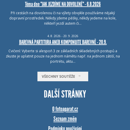
Téma dne "JAK JEZDÍME NA DOVOLENÉ" - 6.8.2026
Při cestách na dovolenou či na výlety obvykle používáme nějaký
dopravní prostředek. Někdy jdeme pěšky, někdy jedeme na kole,
někteří jezdí autem či…
4.
8.
2026 - 20.
9.
2026
BAREVNÁ PARTITURA ANEB KOMPONUJTE BAREVNĚ - 20.9.
Cvičení: Vyberte si alespoň 3 ze základních skladebných postupů a
zkuste je uplatnit pouze na jednom námětu např. na jednom zátiší, na
portrétu, aktu…
VŠECHNY SOUTĚŽE
DALŠÍ STRÁNKY
O fotoaparat.cz
Seznam změn
Podmínky používání