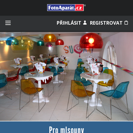
Přihlásit se
PŘIHLÁSIT
REGISTROVAT
Zapamatovat
Zapomněli jste heslo?
Měli jste účet na starém webu?
Pro mlsouny