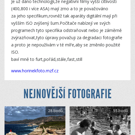
Je už dáno technologií,že negativní filmy vyšší citlivosti
(400,800 i více ASA) mají zrno a to je považováno
za jeho specifikum,rovněž tak aparáty digitální mají při
vyšším ISO zvýšený šum.Počítače nabízejí ve svých
programech tyto specifika odstraňovat nebo je záměrně
zvýrazňovat,tyto úpravy považuji za degradaci fotografie
a proto je nepoužívám v té míře,aby se změnilo použité
ISO.
baví mně to furt,pořád,stá­le,fast,still
www.horinekfoto.mzf.cz
NEJNOVĚJŠÍ FOTOGRAFIE
28 bodů
55 bodů