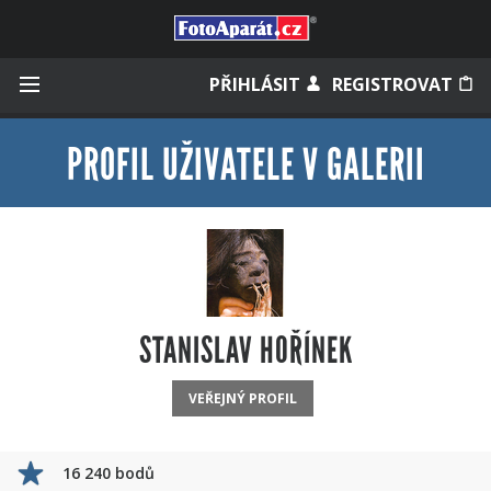
Přihlásit se
PŘIHLÁSIT
REGISTROVAT
PROFIL UŽIVATELE V GALERII
Zapamatovat
Zapomněli jste heslo?
Měli jste účet na starém webu?
STANISLAV HOŘÍNEK
VEŘEJNÝ PROFIL
16 240 bodů