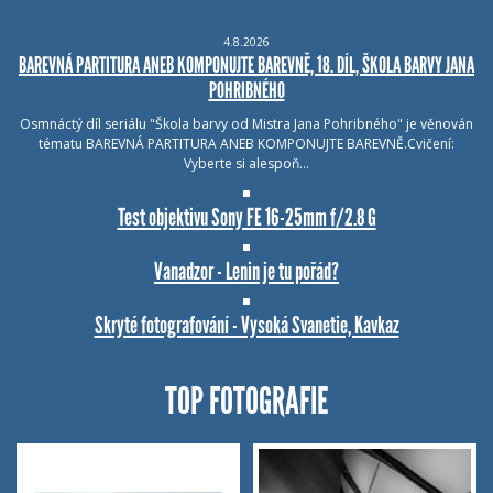
4.8.2026
BAREVNÁ PARTITURA ANEB KOMPONUJTE BAREVNĚ, 18. DÍL, ŠKOLA BARVY JANA
POHRIBNÉHO
Osmnáctý díl seriálu "Škola barvy od Mistra Jana Pohribného" je věnován
tématu BAREVNÁ PARTITURA ANEB KOMPONUJTE BAREVNĚ.Cvičení:
Vyberte si alespoň…
Test objektivu Sony FE 16-25mm f/2.8 G
Vanadzor - Lenin je tu pořád?
Skryté fotografování - Vysoká Svanetie, Kavkaz
TOP FOTOGRAFIE