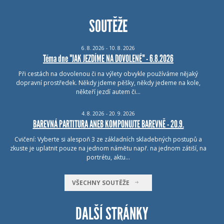
SOUTĚŽE
6.
8.
2026 - 10.
8.
2026
Téma dne "JAK JEZDÍME NA DOVOLENÉ" - 6.8.2026
Při cestách na dovolenou či na výlety obvykle používáme nějaký
dopravní prostředek. Někdy jdeme pěšky, někdy jedeme na kole,
někteří jezdí autem či…
4.
8.
2026 - 20.
9.
2026
BAREVNÁ PARTITURA ANEB KOMPONUJTE BAREVNĚ - 20.9.
Cvičení: Vyberte si alespoň 3 ze základních skladebných postupů a
zkuste je uplatnit pouze na jednom námětu např. na jednom zátiší, na
portrétu, aktu…
VŠECHNY SOUTĚŽE
DALŠÍ STRÁNKY