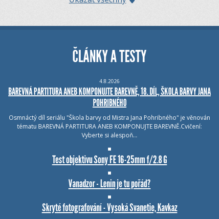
ČLÁNKY A TESTY
4.8.2026
BAREVNÁ PARTITURA ANEB KOMPONUJTE BAREVNĚ, 18. DÍL, ŠKOLA BARVY JANA
POHRIBNÉHO
Osmnáctý díl seriálu "Škola barvy od Mistra Jana Pohribného" je věnován
tématu BAREVNÁ PARTITURA ANEB KOMPONUJTE BAREVNĚ.Cvičení:
Vyberte si alespoň…
Test objektivu Sony FE 16-25mm f/2.8 G
Vanadzor - Lenin je tu pořád?
Skryté fotografování - Vysoká Svanetie, Kavkaz