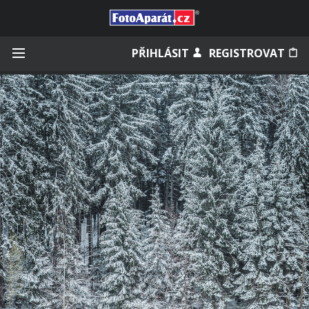
Přihlásit se
PŘIHLÁSIT
REGISTROVAT
Zapamatovat
Zapomněli jste heslo?
Měli jste účet na starém webu?