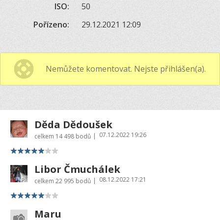
ISO:
50
Pořízeno:
29.12.2021 12:09
Nemůžete komentovat. Nejste přihlášen(a).
Děda Dědoušek
07.12.2022 19:26
|
celkem
14 498 bodů
Libor Čmuchálek
08.12.2022 17:21
|
celkem
22 995 bodů
Maru