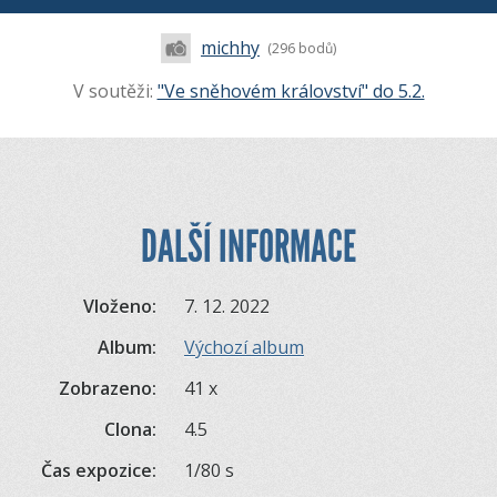
michhy
(296 bodů)
V soutěži:
"Ve sněhovém království" do 5.2.
DALŠÍ INFORMACE
Vloženo:
7. 12. 2022
Album:
Výchozí album
Zobrazeno:
41 x
Clona:
4.5
Čas expozice:
1/80 s