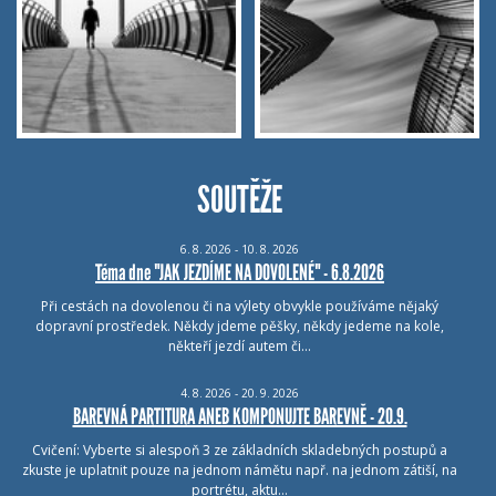
SOUTĚŽE
6.
8.
2026 - 10.
8.
2026
Téma dne "JAK JEZDÍME NA DOVOLENÉ" - 6.8.2026
Při cestách na dovolenou či na výlety obvykle používáme nějaký
dopravní prostředek. Někdy jdeme pěšky, někdy jedeme na kole,
někteří jezdí autem či…
4.
8.
2026 - 20.
9.
2026
BAREVNÁ PARTITURA ANEB KOMPONUJTE BAREVNĚ - 20.9.
Cvičení: Vyberte si alespoň 3 ze základních skladebných postupů a
zkuste je uplatnit pouze na jednom námětu např. na jednom zátiší, na
portrétu, aktu…