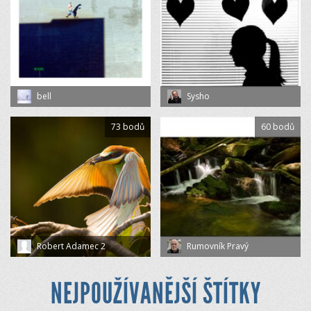
bell
Sysho
73 bodů
60 bodů
Robert Adamec 2
Rumovník Pravý
NEJPOUŽÍVANĚJŠÍ ŠTÍTKY