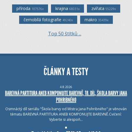
příroda
krajina
zvířata
107576x
68031x
55229x
černobílá fotografie
makro
49240x
35439x
Top 50 štítků ...
ČLÁNKY A TESTY
4.8.2026
BAREVNÁ PARTITURA ANEB KOMPONUJTE BAREVNĚ, 18. DÍL, ŠKOLA BARVY JANA
POHRIBNÉHO
Osmnáctý díl seriálu "Škola barvy od Mistra Jana Pohribného" je věnován
tématu BAREVNÁ PARTITURA ANEB KOMPONUJTE BAREVNĚ.Cvičení:
Vyberte si alespoň…