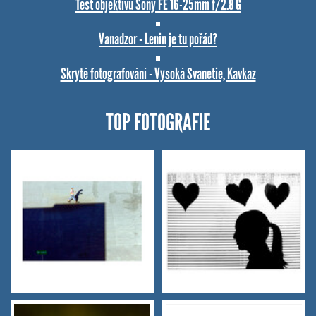
Test objektivu Sony FE 16-25mm f/2.8 G
Vanadzor - Lenin je tu pořád?
Skryté fotografování - Vysoká Svanetie, Kavkaz
TOP FOTOGRAFIE