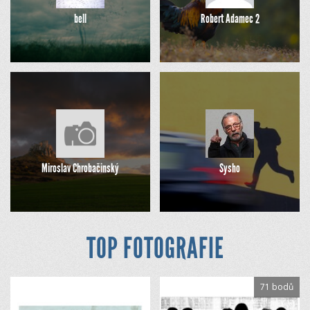
bell
Robert Adamec 2
Miroslav Chrobačinský
Sysho
TOP FOTOGRAFIE
71 bodů