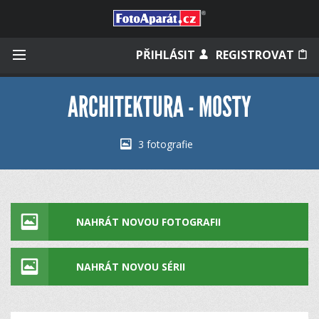
Přihlásit se
PŘIHLÁSIT
REGISTROVAT
ARCHITEKTURA - MOSTY
Zapamatovat
3 fotografie
Zapomněli jste heslo?
Měli jste účet na starém webu?
NAHRÁT NOVOU FOTOGRAFII
NAHRÁT NOVOU SÉRII