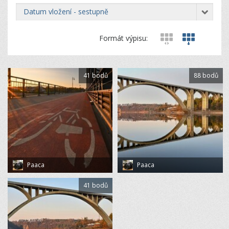
datum vložení - sestupně
Formát výpisu:
41 bodů
88 bodů
Paaca
Paaca
41 bodů