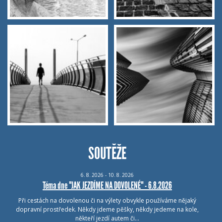
SOUTĚŽE
6.
8.
2026 - 10.
8.
2026
Téma dne "JAK JEZDÍME NA DOVOLENÉ" - 6.8.2026
Při cestách na dovolenou či na výlety obvykle používáme nějaký
dopravní prostředek. Někdy jdeme pěšky, někdy jedeme na kole,
někteří jezdí autem či…