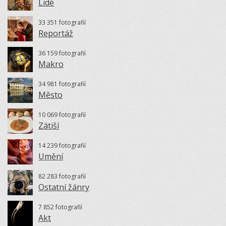
Lidé
33 351 fotografií
Reportáž
36 159 fotografií
Makro
34 981 fotografií
Město
10 069 fotografií
Zátiší
14 239 fotografií
Umění
82 283 fotografií
Ostatní žánry
7 852 fotografií
Akt