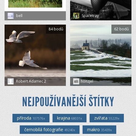
bell
Spacetray
84 bodů
62 bodů
Robert Adamec 2
honzjel
NEJPOUŽÍVANĚJŠÍ ŠTÍTKY
příroda
krajina
zvířata
107576x
68031x
55229x
černobílá fotografie
makro
49240x
35439x