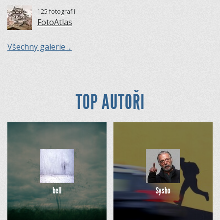
125 fotografií
FotoAtlas
Všechny galerie ...
TOP AUTOŘI
bell
Sysho