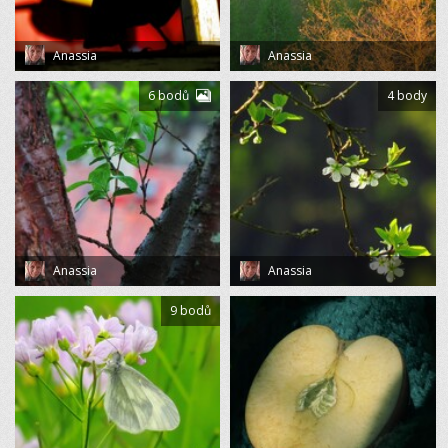
Anassia
Anassia
6 bodů
4 body
Anassia
Anassia
9 bodů