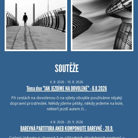
SOUTĚŽE
6.
8.
2026 - 10.
8.
2026
Téma dne "JAK JEZDÍME NA DOVOLENÉ" - 6.8.2026
Při cestách na dovolenou či na výlety obvykle používáme nějaký
dopravní prostředek. Někdy jdeme pěšky, někdy jedeme na kole,
někteří jezdí autem či…
4.
8.
2026 - 20.
9.
2026
BAREVNÁ PARTITURA ANEB KOMPONUJTE BAREVNĚ - 20.9.
Cvičení: Vyberte si alespoň 3 ze základních skladebných postupů a