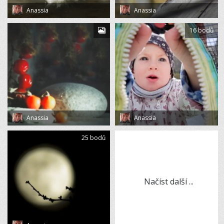
Anassia
Anassia
16 bodů
Anassia
Anassia
25 bodů
Načíst další ...