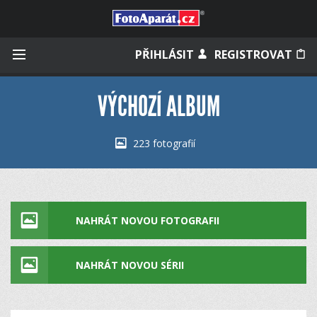
Přihlásit se
PŘIHLÁSIT
REGISTROVAT
VÝCHOZÍ ALBUM
Zapamatovat
223 fotografií
Zapomněli jste heslo?
Měli jste účet na starém webu?
NAHRÁT NOVOU FOTOGRAFII
NAHRÁT NOVOU SÉRII