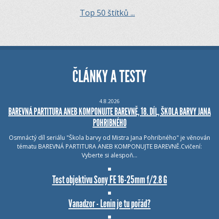
Top 50 štítků ...
ČLÁNKY A TESTY
4.8.2026
BAREVNÁ PARTITURA ANEB KOMPONUJTE BAREVNĚ, 18. DÍL, ŠKOLA BARVY JANA
POHRIBNÉHO
Osmnáctý díl seriálu "Škola barvy od Mistra Jana Pohribného" je věnován
tématu BAREVNÁ PARTITURA ANEB KOMPONUJTE BAREVNĚ.Cvičení:
Vyberte si alespoň…
Test objektivu Sony FE 16-25mm f/2.8 G
Vanadzor - Lenin je tu pořád?