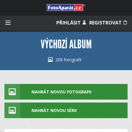
Přihlásit se
PŘIHLÁSIT
REGISTROVAT
VÝCHOZÍ ALBUM
Zapamatovat
208 fotografií
Zapomněli jste heslo?
Měli jste účet na starém webu?
NAHRÁT NOVOU FOTOGRAFII
NAHRÁT NOVOU SÉRII