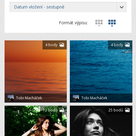
datum vložení - sestupně
Formát výpisu:
4 body
4 body
Tobi Macháček
Tobi Macháček
12 bodů
25 bodů