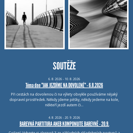
SOUTĚŽE
6.
8.
2026 - 10.
8.
2026
Téma dne "JAK JEZDÍME NA DOVOLENÉ" - 6.8.2026
Při cestách na dovolenou či na výlety obvykle používáme nějaký
dopravní prostředek. Někdy jdeme pěšky, někdy jedeme na kole,
někteří jezdí autem či…
4.
8.
2026 - 20.
9.
2026
BAREVNÁ PARTITURA ANEB KOMPONUJTE BAREVNĚ - 20.9.
Cvičení: Vyberte si alespoň 3 ze základních skladebných postupů a