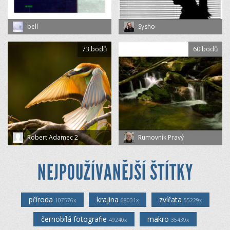
bell
Sysho
73 bodů
60 bodů
Robert Adamec 2
Rumovník Pravý
NEJPOUŽÍVANĚJŠÍ ŠTÍTKY
příroda
krajina
zvířata
107576x
68031x
55229x
černobílá fotografie
makro
49240x
35439x