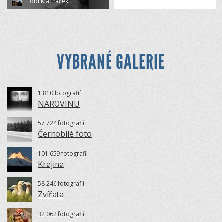
Tobi Macháček
VYBRANÉ GALERIE
1 810 fotografií
NAROVINU
57 724 fotografií
Černobílé foto
101 659 fotografií
Krajina
58 246 fotografií
Zvířata
32 062 fotografií