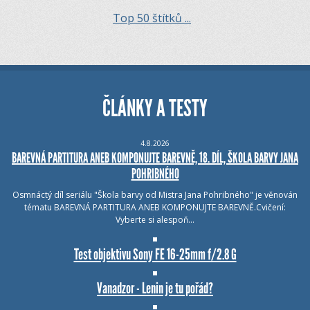
Top 50 štítků ...
ČLÁNKY A TESTY
4.8.2026
BAREVNÁ PARTITURA ANEB KOMPONUJTE BAREVNĚ, 18. DÍL, ŠKOLA BARVY JANA
POHRIBNÉHO
Osmnáctý díl seriálu "Škola barvy od Mistra Jana Pohribného" je věnován
tématu BAREVNÁ PARTITURA ANEB KOMPONUJTE BAREVNĚ.Cvičení:
Vyberte si alespoň…
Test objektivu Sony FE 16-25mm f/2.8 G
Vanadzor - Lenin je tu pořád?