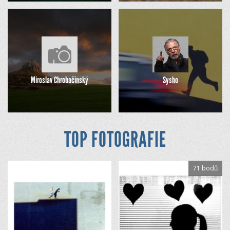
Miroslav Chrobačinský
Sysho
TOP FOTOGRAFIE
71 bodů