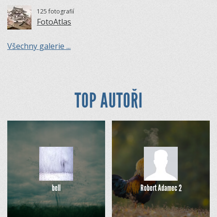
125 fotografií
FotoAtlas
Všechny galerie ...
TOP AUTOŘI
bell
Robert Adamec 2