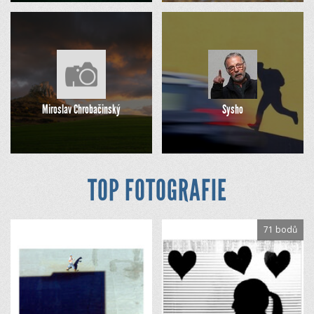
Miroslav Chrobačinský
Sysho
TOP FOTOGRAFIE
71 bodů