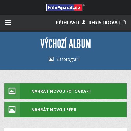
Přihlásit se
PŘIHLÁSIT
REGISTROVAT
VÝCHOZÍ ALBUM
Zapamatovat
73 fotografií
Zapomněli jste heslo?
Měli jste účet na starém webu?
NAHRÁT NOVOU FOTOGRAFII
NAHRÁT NOVOU SÉRII