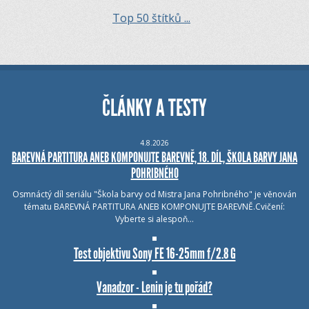
Top 50 štítků ...
ČLÁNKY A TESTY
4.8.2026
BAREVNÁ PARTITURA ANEB KOMPONUJTE BAREVNĚ, 18. DÍL, ŠKOLA BARVY JANA
POHRIBNÉHO
Osmnáctý díl seriálu "Škola barvy od Mistra Jana Pohribného" je věnován
tématu BAREVNÁ PARTITURA ANEB KOMPONUJTE BAREVNĚ.Cvičení:
Vyberte si alespoň…
Test objektivu Sony FE 16-25mm f/2.8 G
Vanadzor - Lenin je tu pořád?