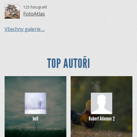
125 fotografií
FotoAtlas
Všechny galerie ...
TOP AUTOŘI
bell
Robert Adamec 2