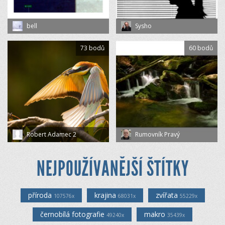
bell
Sysho
73 bodů
60 bodů
Robert Adamec 2
Rumovník Pravý
NEJPOUŽÍVANĚJŠÍ ŠTÍTKY
příroda
krajina
zvířata
107576x
68031x
55229x
černobílá fotografie
makro
49240x
35439x