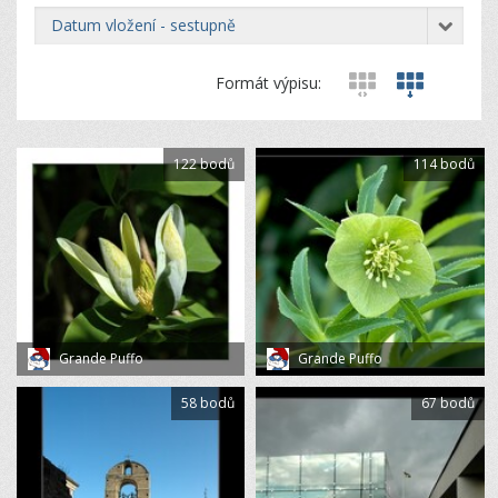
datum vložení - sestupně
Formát výpisu:
122 bodů
114 bodů
Grande Puffo
Grande Puffo
58 bodů
67 bodů