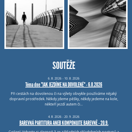
SOUTĚŽE
6.
8.
2026 - 10.
8.
2026
Téma dne "JAK JEZDÍME NA DOVOLENÉ" - 6.8.2026
Při cestách na dovolenou či na výlety obvykle používáme nějaký
dopravní prostředek. Někdy jdeme pěšky, někdy jedeme na kole,
někteří jezdí autem či…
4.
8.
2026 - 20.
9.
2026
BAREVNÁ PARTITURA ANEB KOMPONUJTE BAREVNĚ - 20.9.
Cvičení: Vyberte si alespoň 3 ze základních skladebných postupů a