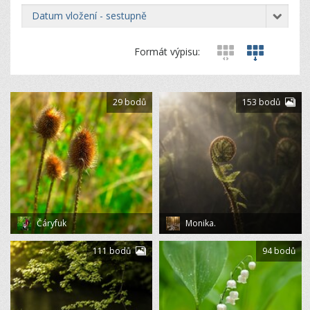
datum vložení - sestupně
Formát výpisu:
29 bodů
153 bodů
Čáryfuk
Monika.
111 bodů
94 bodů