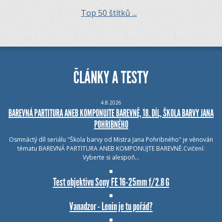
Top 50 štítků ...
ČLÁNKY A TESTY
4.8.2026
BAREVNÁ PARTITURA ANEB KOMPONUJTE BAREVNĚ, 18. DÍL, ŠKOLA BARVY JANA
POHRIBNÉHO
Osmnáctý díl seriálu "Škola barvy od Mistra Jana Pohribného" je věnován
tématu BAREVNÁ PARTITURA ANEB KOMPONUJTE BAREVNĚ.Cvičení:
Vyberte si alespoň…
Test objektivu Sony FE 16-25mm f/2.8 G
Vanadzor - Lenin je tu pořád?