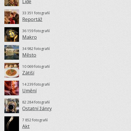
Lidé
33 351 fotografií
Reportáž
36 159 fotografií
Makro
34 982 fotografií
Město
10 069 fotografií
Zátiší
14 239 fotografií
Umění
82 284 fotografií
Ostatní žánry
7 852 fotografií
Akt