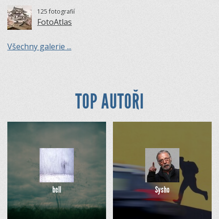
125 fotografií
FotoAtlas
Všechny galerie ...
TOP AUTOŘI
bell
Sysho