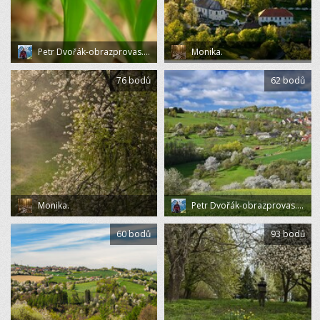
Petr Dvořák-obrazprovas.cz
Monika.
76 bodů
62 bodů
Monika.
Petr Dvořák-obrazprovas.cz
60 bodů
93 bodů