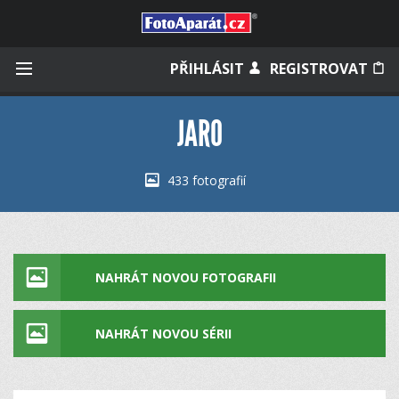
Přihlásit se
PŘIHLÁSIT
REGISTROVAT
JARO
Zapamatovat
433 fotografií
Zapomněli jste heslo?
Měli jste účet na starém webu?
NAHRÁT NOVOU FOTOGRAFII
NAHRÁT NOVOU SÉRII