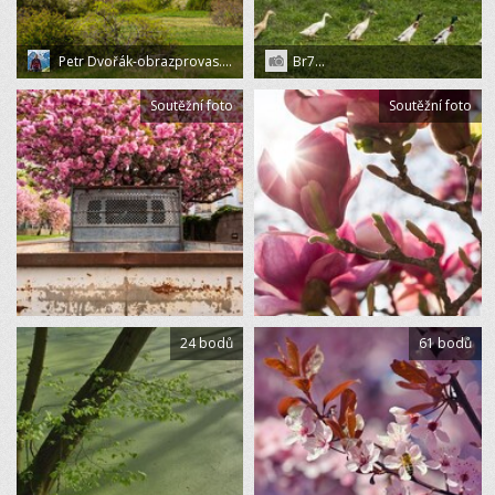
Petr Dvořák-obrazprovas.cz
Br7...
Soutěžní foto
Soutěžní foto
24 bodů
61 bodů