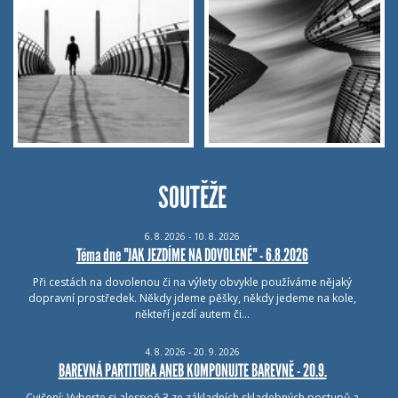
SOUTĚŽE
6.
8.
2026 - 10.
8.
2026
Téma dne "JAK JEZDÍME NA DOVOLENÉ" - 6.8.2026
Při cestách na dovolenou či na výlety obvykle používáme nějaký
dopravní prostředek. Někdy jdeme pěšky, někdy jedeme na kole,
někteří jezdí autem či…
4.
8.
2026 - 20.
9.
2026
BAREVNÁ PARTITURA ANEB KOMPONUJTE BAREVNĚ - 20.9.
Cvičení: Vyberte si alespoň 3 ze základních skladebných postupů a