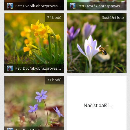
Petr Dvořák-obrazprovas.cz
Petr Dvořák-obrazprovas.cz
74 bodů
Soutěžní foto
Petr Dvořák-obrazprovas.cz
71 bodů
Načíst další ...