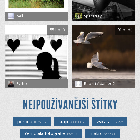
bell
Spacetray
55 bodů
91 bodů
Sysho
Robert Adamec 2
NEJPOUŽÍVANĚJŠÍ ŠTÍTKY
příroda
krajina
zvířata
107576x
68031x
55229x
černobílá fotografie
makro
49240x
35439x