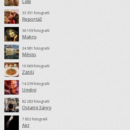
Lidé
33 351 fotografií
Reportáž
36 159 fotografií
Makro
34 981 fotografií
Město
10 069 fotografií
Zátiší
14 239 fotografií
Umění
82 283 fotografií
Ostatní žánry
7 852 fotografií
Akt