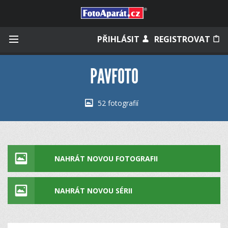
Přihlásit se
PŘIHLÁSIT
REGISTROVAT
PAVFOTO
Zapamatovat
52 fotografií
Zapomněli jste heslo?
Měli jste účet na starém webu?
NAHRÁT NOVOU FOTOGRAFII
NAHRÁT NOVOU SÉRII