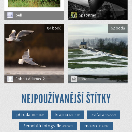
bell
Spacetray
84 bodů
62 bodů
Robert Adamec 2
honzjel
NEJPOUŽÍVANĚJŠÍ ŠTÍTKY
příroda
krajina
zvířata
107576x
68031x
55229x
černobílá fotografie
makro
49240x
35439x