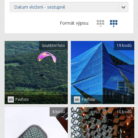
datum vložení - sestupně
Formát výpisu:
Soutěžní foto
19 bodů
Pavfoto
Pavfoto
8 bodů
10 bodů