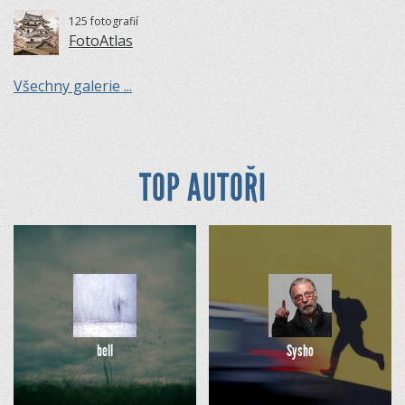
125 fotografií
FotoAtlas
Všechny galerie ...
TOP AUTOŘI
bell
Sysho