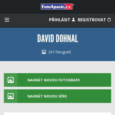
Přihlásit se
PŘIHLÁSIT
REGISTROVAT
DAVID DOHNAL
Zapamatovat
297 fotografií
Zapomněli jste heslo?
Měli jste účet na starém webu?
NAHRÁT NOVOU FOTOGRAFII
NAHRÁT NOVOU SÉRII