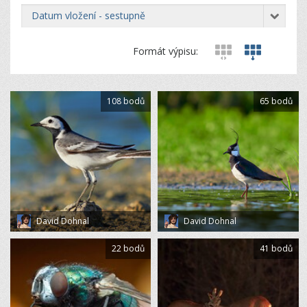
datum vložení - sestupně
Formát výpisu:
108 bodů
65 bodů
David Dohnal
David Dohnal
22 bodů
41 bodů