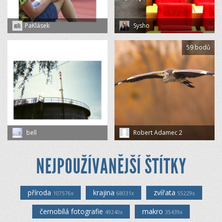
PaKlásek
Sysho
59 bodů
bell
Robert Adamec 2
NEJPOUŽÍVANĚJŠÍ ŠTÍTKY
příroda
krajina
zvířata
107576x
68031x
55229x
černobílá fotografie
makro
49240x
35439x