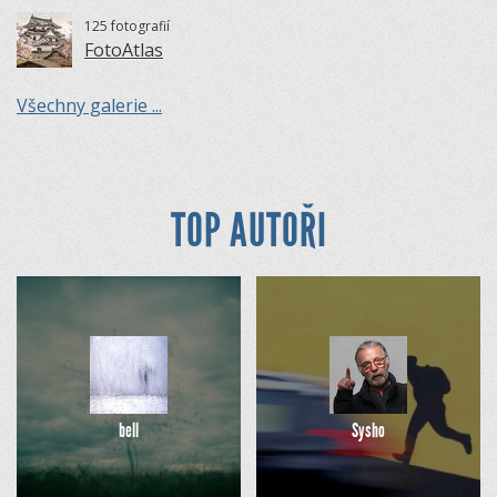
125 fotografií
FotoAtlas
Všechny galerie ...
TOP AUTOŘI
bell
Sysho