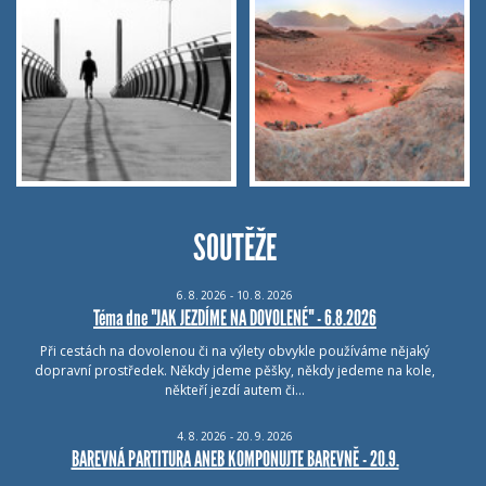
SOUTĚŽE
6.
8.
2026 - 10.
8.
2026
Téma dne "JAK JEZDÍME NA DOVOLENÉ" - 6.8.2026
Při cestách na dovolenou či na výlety obvykle používáme nějaký
dopravní prostředek. Někdy jdeme pěšky, někdy jedeme na kole,
někteří jezdí autem či…
4.
8.
2026 - 20.
9.
2026
BAREVNÁ PARTITURA ANEB KOMPONUJTE BAREVNĚ - 20.9.