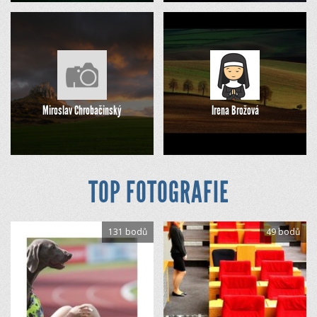
Miroslav Chrobačinský
Irena Brožová
TOP FOTOGRAFIE
131 bodů
49 bodů