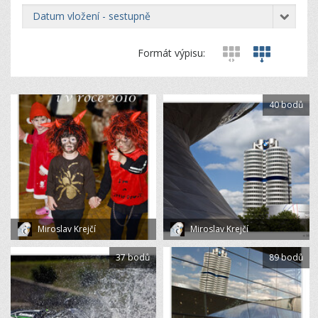
datum vložení - sestupně
Formát výpisu:
40 bodů
Miroslav Krejčí
Miroslav Krejčí
37 bodů
89 bodů