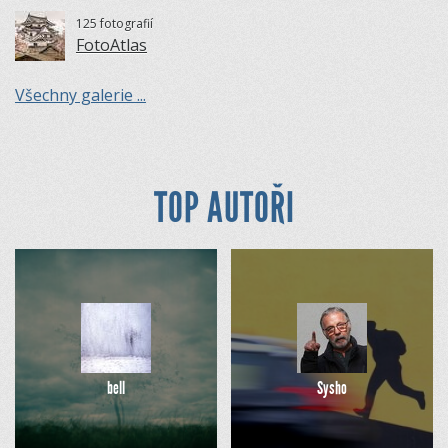
125 fotografií
FotoAtlas
Všechny galerie ...
TOP AUTOŘI
bell
Sysho