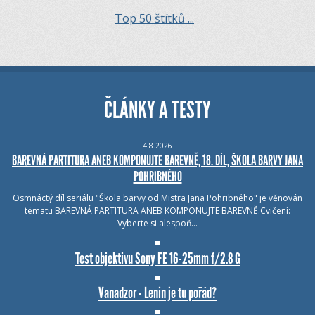
Top 50 štítků ...
ČLÁNKY A TESTY
4.8.2026
BAREVNÁ PARTITURA ANEB KOMPONUJTE BAREVNĚ, 18. DÍL, ŠKOLA BARVY JANA
POHRIBNÉHO
Osmnáctý díl seriálu "Škola barvy od Mistra Jana Pohribného" je věnován
tématu BAREVNÁ PARTITURA ANEB KOMPONUJTE BAREVNĚ.Cvičení:
Vyberte si alespoň…
Test objektivu Sony FE 16-25mm f/2.8 G
Vanadzor - Lenin je tu pořád?