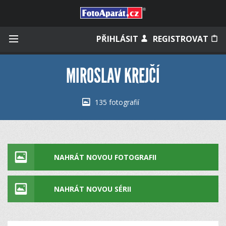
Přihlásit se
PŘIHLÁSIT
REGISTROVAT
MIROSLAV KREJČÍ
Zapamatovat
135 fotografií
Zapomněli jste heslo?
Měli jste účet na starém webu?
NAHRÁT NOVOU FOTOGRAFII
NAHRÁT NOVOU SÉRII