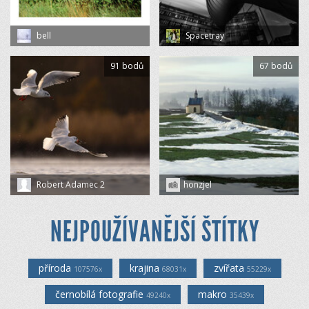
bell
Spacetray
91 bodů
67 bodů
Robert Adamec 2
honzjel
NEJPOUŽÍVANĚJŠÍ ŠTÍTKY
příroda
krajina
zvířata
107576x
68031x
55229x
černobílá fotografie
makro
49240x
35439x