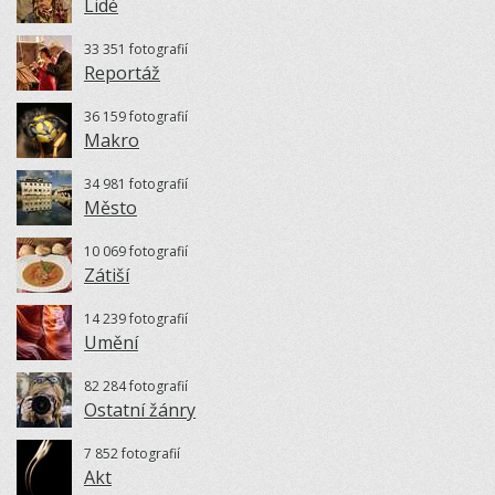
Lidé
33 351 fotografií
Reportáž
36 159 fotografií
Makro
34 981 fotografií
Město
10 069 fotografií
Zátiší
14 239 fotografií
Umění
82 284 fotografií
Ostatní žánry
7 852 fotografií
Akt