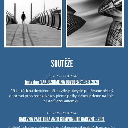
SOUTĚŽE
6.
8.
2026 - 10.
8.
2026
Téma dne "JAK JEZDÍME NA DOVOLENÉ" - 6.8.2026
Při cestách na dovolenou či na výlety obvykle používáme nějaký
dopravní prostředek. Někdy jdeme pěšky, někdy jedeme na kole,
někteří jezdí autem či…
4.
8.
2026 - 20.
9.
2026
BAREVNÁ PARTITURA ANEB KOMPONUJTE BAREVNĚ - 20.9.
Cvičení: Vyberte si alespoň 3 ze základních skladebných postupů a