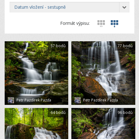
datum vložení - sestupně
Formát výpisu:
57 bodů
77 bodů
Petr Pazdírek Pazďa
Petr Pazdírek Pazďa
64 bodů
96 bodů