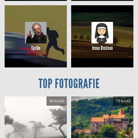
Sysho
Irena Brožová
TOP FOTOGRAFIE
66 bodů
79 bodů