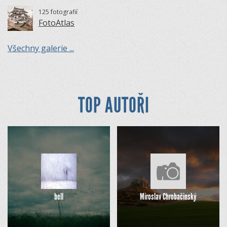
125 fotografií
FotoAtlas
Všechny galerie ...
TOP AUTOŘI
bell
Miroslav Chrobačinský