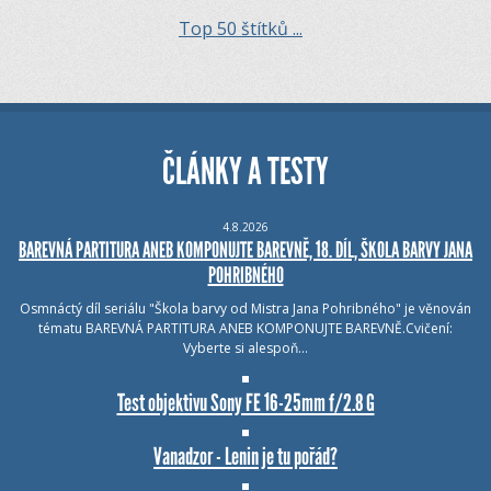
Top 50 štítků ...
ČLÁNKY A TESTY
4.8.2026
BAREVNÁ PARTITURA ANEB KOMPONUJTE BAREVNĚ, 18. DÍL, ŠKOLA BARVY JANA
POHRIBNÉHO
Osmnáctý díl seriálu "Škola barvy od Mistra Jana Pohribného" je věnován
tématu BAREVNÁ PARTITURA ANEB KOMPONUJTE BAREVNĚ.Cvičení:
Vyberte si alespoň…
Test objektivu Sony FE 16-25mm f/2.8 G
Vanadzor - Lenin je tu pořád?