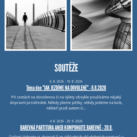
SOUTĚŽE
6.
8.
2026 - 10.
8.
2026
Téma dne "JAK JEZDÍME NA DOVOLENÉ" - 6.8.2026
Při cestách na dovolenou či na výlety obvykle používáme nějaký
dopravní prostředek. Někdy jdeme pěšky, někdy jedeme na kole,
někteří jezdí autem či…
4.
8.
2026 - 20.
9.
2026
BAREVNÁ PARTITURA ANEB KOMPONUJTE BAREVNĚ - 20.9.
Cvičení: Vyberte si alespoň 3 ze základních skladebných postupů a