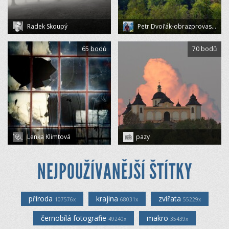
Radek Skoupý
Petr Dvořák-obrazprovas.cz
65 bodů
70 bodů
Lenka Klimtová
pazy
NEJPOUŽÍVANĚJŠÍ ŠTÍTKY
příroda
krajina
zvířata
107576x
68031x
55229x
černobílá fotografie
makro
49240x
35439x