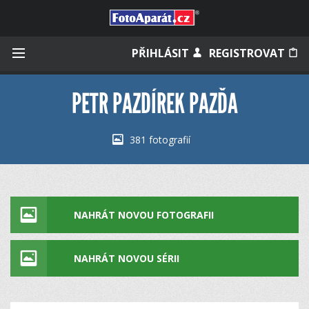
Přihlásit se
PŘIHLÁSIT
REGISTROVAT
PETR PAZDÍREK PAZĎA
Zapamatovat
381 fotografií
Zapomněli jste heslo?
Měli jste účet na starém webu?
NAHRÁT NOVOU FOTOGRAFII
NAHRÁT NOVOU SÉRII