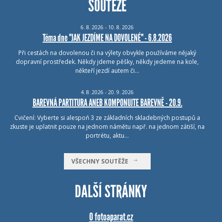
SOUTĚŽE
6.
8.
2026 - 10.
8.
2026
Téma dne "JAK JEZDÍME NA DOVOLENÉ" - 6.8.2026
Při cestách na dovolenou či na výlety obvykle používáme nějaký
dopravní prostředek. Někdy jdeme pěšky, někdy jedeme na kole,
někteří jezdí autem či…
4.
8.
2026 - 20.
9.
2026
BAREVNÁ PARTITURA ANEB KOMPONUJTE BAREVNĚ - 20.9.
Cvičení: Vyberte si alespoň 3 ze základních skladebných postupů a
zkuste je uplatnit pouze na jednom námětu např. na jednom zátiší, na
portrétu, aktu…
VŠECHNY SOUTĚŽE
DALŠÍ STRÁNKY
O fotoaparat.cz