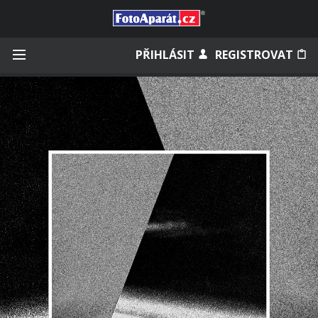
Přihlásit se
PŘIHLÁSIT
REGISTROVAT
Zapamatovat
Zapomněli jste heslo?
Měli jste účet na starém webu?