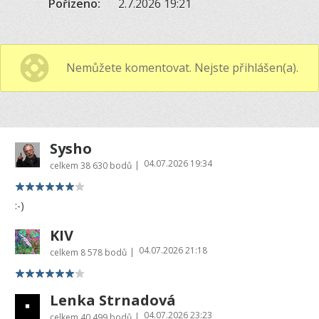
Pořízeno:
2.7.2026 19:21
Nemůžete komentovat. Nejste přihlášen(a).
Sysho
04.07.2026 19:34
|
celkem
38 630 bodů
:-)
KIV
04.07.2026 21:18
|
celkem
8 578 bodů
Lenka Strnadová
04.07.2026 23:23
|
celkem
40 499 bodů