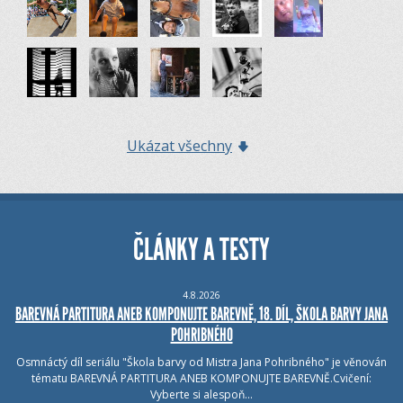
Ukázat všechny
ČLÁNKY A TESTY
4.8.2026
BAREVNÁ PARTITURA ANEB KOMPONUJTE BAREVNĚ, 18. DÍL, ŠKOLA BARVY JANA
POHRIBNÉHO
Osmnáctý díl seriálu "Škola barvy od Mistra Jana Pohribného" je věnován
tématu BAREVNÁ PARTITURA ANEB KOMPONUJTE BAREVNĚ.Cvičení:
Vyberte si alespoň…