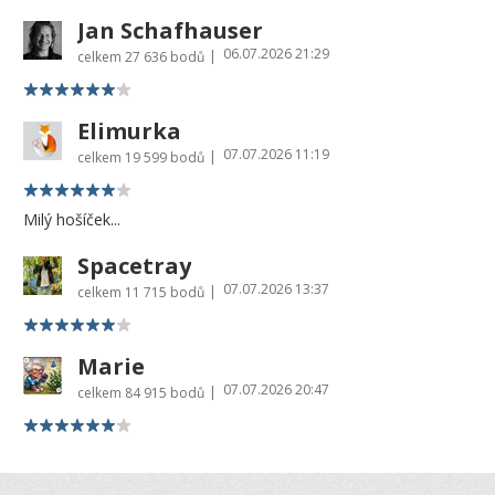
Jan Schafhauser
06.07.2026 21:29
|
celkem
27 636 bodů
Elimurka
07.07.2026 11:19
|
celkem
19 599 bodů
Milý hošíček...
Spacetray
07.07.2026 13:37
|
celkem
11 715 bodů
Marie
07.07.2026 20:47
|
celkem
84 915 bodů