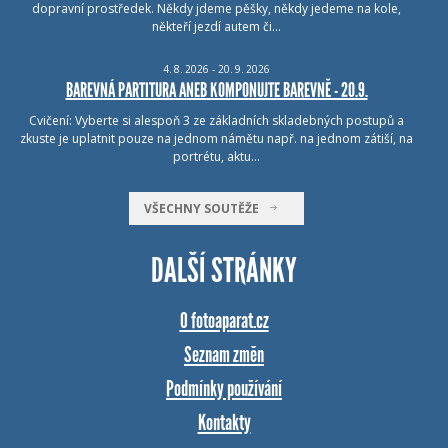
dopravní prostředek. Někdy jdeme pěšky, někdy jedeme na kole,
někteří jezdí autem či…
4.
8.
2026 - 20.
9.
2026
BAREVNÁ PARTITURA ANEB KOMPONUJTE BAREVNĚ - 20.9.
Cvičení: Vyberte si alespoň 3 ze základních skladebných postupů a
zkuste je uplatnit pouze na jednom námětu např. na jednom zátiší, na
portrétu, aktu…
VŠECHNY SOUTĚŽE
DALŠÍ STRÁNKY
O fotoaparat.cz
Seznam změn
Podmínky používání
Kontakty