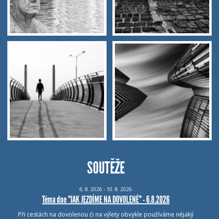
SOUTĚŽE
6.
8.
2026 - 10.
8.
2026
Téma dne "JAK JEZDÍME NA DOVOLENÉ" - 6.8.2026
Při cestách na dovolenou či na výlety obvykle používáme nějaký