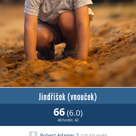
Jindřišek (vnouček)
66
(6.0)
48 hodin: 42
Robert Adamec 2
(131 621 bodů)