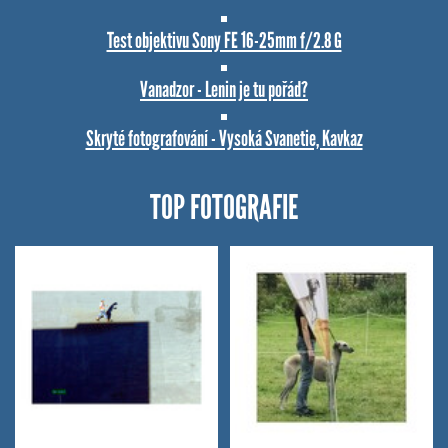
Test objektivu Sony FE 16-25mm f/2.8 G
Vanadzor - Lenin je tu pořád?
Skryté fotografování - Vysoká Svanetie, Kavkaz
TOP FOTOGRAFIE