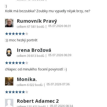
:)
Kolik má bezzubka? Zoubky mu vypadly nějak brzy, ne?
Rumovník Pravý
05.07.2026 06:31
|
celkem
67 581 bodů
:)) moc hezký portrét
Irena Brožová
05.07.2026 06:39
|
celkem
39 813 bodů
chlapec od minulého focení povyrostl :-)
Monika.
05.07.2026 07:36
|
celkem
6 022 bodů
Robert Adamec 2
05.07.2026 08:34
|
celkem
131 621 bodů