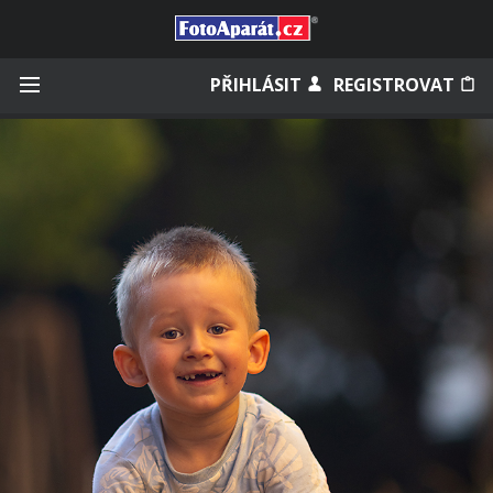
Přihlásit se
PŘIHLÁSIT
REGISTROVAT
Zapamatovat
Zapomněli jste heslo?
Měli jste účet na starém webu?