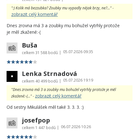
":) Kolik má bezzubka? Zoubky mu vypadly nějak brzy, ne?..." -
zobrazit celý komentář
Dnes zrovna má 3 a zoubky mu bohužel vytrhly protože
je měl zkažené:-(
Buša
05.07.2026 09:35
|
celkem
31 588 bodů
Lenka Strnadová
05.07.2026 19:19
|
celkem
40 499 bodů
"Dnes zrovna má 3 a zoubky mu bohužel vytrhly protože je měl
zobrazit celý komentář
zkažené:-(..." -
Od sestry Mikulášek měl také 3. 3. 3. :)
josefpop
06.07.2026 10:26
|
celkem
1 447 bodů