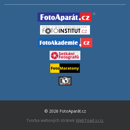
© 2026 FotoAparát.cz
Tvorba webových stránek
WebToad s.r.o.