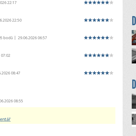
2026 22:17
D
6.2026 22:50
|
05 bodů
29.06.2026 06:57
 07:02
6.2026 08:47
D
06.2026 08:55
mentář