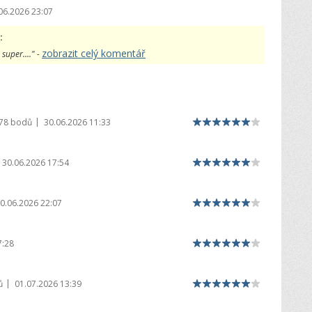
06.2026 23:07
:
zobrazit celý komentář
super...." -
|
978 bodů
30.06.2026 11:33
30.06.2026 17:54
0.06.2026 22:07
7:28
|
ů
01.07.2026 13:39