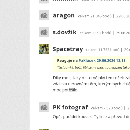
aragon
|
celkem
21 048 bodů
29.06.2
s.dovžik
|
celkem
2 191 bodů
29.06.20
Spacetray
|
celkem
11 733 bodů
29.
Reaguje na
PaKlásek 29.06.2026 18:13
:
"čisťounké, boží, líbí se mi moc, to neumím takov
Díky moc, taky mi to nějaký ten roček zab
zdaleka nerovnám těm, kterým bych chtěl
moc potěšilo.
PK fotograf
|
celkem
7 520 bodů
2
Opět parádní kousek. Ty linie a převod d