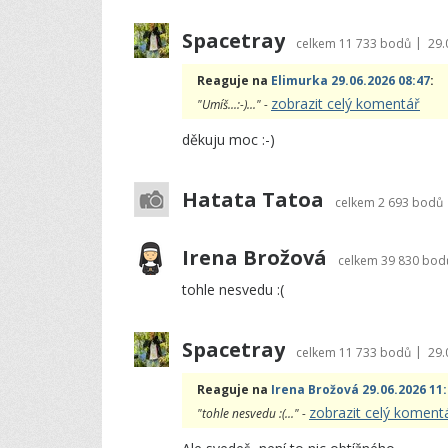
Spacetray
|
celkem
11 733 bodů
29.
Reaguje na
Elimurka 29.06.2026 08:47
:
zobrazit celý komentář
"Umíš...:-)..." -
děkuju moc :-)
Hatata Tatoa
celkem
2 693 bodů
Irena Brožová
celkem
39 830 bod
tohle nesvedu :(
Spacetray
|
celkem
11 733 bodů
29.
Reaguje na
Irena Brožová 29.06.2026 11
zobrazit celý koment
"tohle nesvedu :(..." -