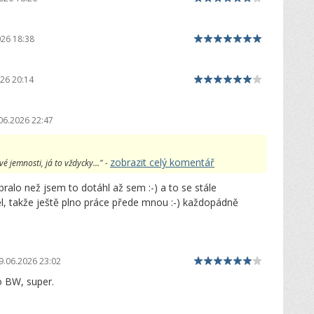
026 18:38
26 20:14
06.2026 22:47
zobrazit celý komentář
é jemnosti, já to vždycky..." -
ralo než jsem to dotáhl až sem :-) a to se stále
, takže ještě plno práce přede mnou :-) každopádně
9.06.2026 23:02
o BW, super.