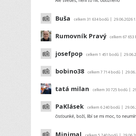
Ale svedeš, není to nic obtížného
Buša
|
celkem
31 634 bodů
29.06.2026 1
Rumovník Pravý
celkem
67 653
josefpop
|
celkem
1 451 bodů
29.06.
bobino38
|
celkem
7 714 bodů
29.06
tatá milan
|
celkem
30 725 bodů
2
PaKlásek
|
celkem
6 240 bodů
29.06.
čisťounké, boží, líbí se mi moc, to neum
Minimal
|
celkem
5 740 bodů
29.06.2