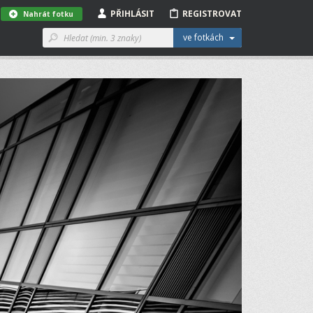
PŘIHLÁSIT
REGISTROVAT
Nahrát fotku
ve fotkách