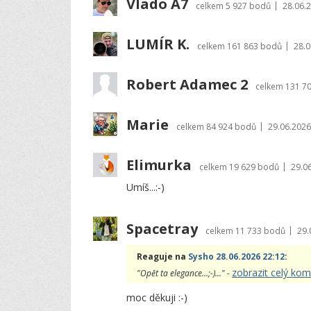
Vlado A7
|
celkem
5 927 bodů
28.06.
LUMÍR K.
|
celkem
161 863 bodů
28.0
Robert Adamec 2
celkem
131 7
Marie
|
celkem
84 924 bodů
29.06.2026
Elimurka
|
celkem
19 629 bodů
29.0
Umíš...:-)
Spacetray
|
celkem
11 733 bodů
29.
Reaguje na
Sysho 28.06.2026 22:12
:
zobrazit celý ko
"Opět ta elegance...;-)..." -
moc děkuji :-)