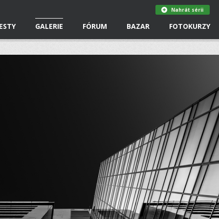
Nahrát sérii
ESTY
GALERIE
FÓRUM
BAZAR
FOTOKURZY