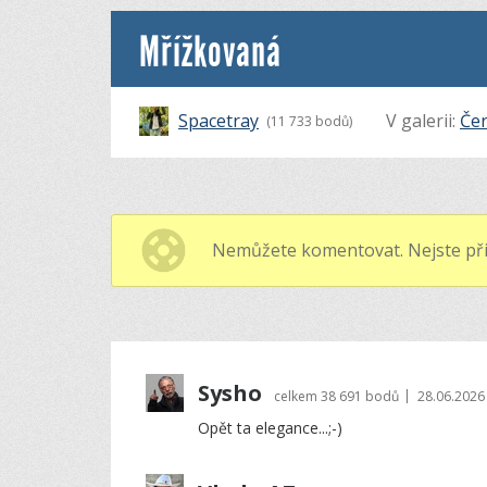
Mřížkovaná
Spacetray
V galerii:
Čer
(11 733 bodů)
Nemůžete komentovat. Nejste při
Sysho
|
celkem
38 691 bodů
28.06.2026
Opět ta elegance...;-)