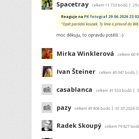
Spacetray
|
celkem
11 733 bodů
29.
Reaguje na
PK fotograf 29.06.2026 23:02
"Opět parádní kousek. Ty linie a převod do BW, 
moc děkuju, to opravdu potěší :-)
Mirka Winklerová
celkem
60 
Ivan Šteiner
|
celkem
40 047 bodů
casablanca
|
celkem
41 533 bodů
3
pazy
|
celkem
49 806 bodů
01.07.2026 0
Radek Skoupý
celkem
79 827 bod