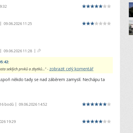
9:32
|
09.06.2026 11:25
|
|
09.06.2026 11:28
05:42
:
zobrazit celý komentář
ta seklých prvků a zbytků..." -
)Aspoň někdo tady se nad záběrem zamyslí. Nechápu ta
|
916 bodů
09.06.2026 14:52
026 19:29