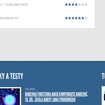
|
ů
10.06.2026 16:33
06.2026 07:19
KY A TESTY
T
4.8.2026
BAREVNÁ PARTITURA ANEB KOMPONUJTE BAREVNĚ,
18. DÍL, ŠKOLA BARVY JANA POHRIBNÉHO