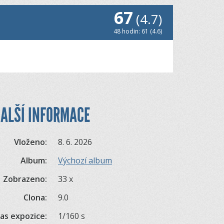
67
(4.7)
48 hodin: 61 (4.6)
ALŠÍ INFORMACE
Vloženo:
8. 6. 2026
Album:
Výchozí album
Zobrazeno:
33 x
Clona:
9.0
as expozice:
1/160 s