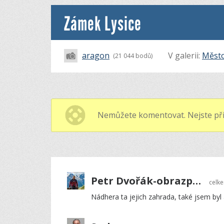
Zámek Lysice
aragon
V galerii:
Měst
(21 044 bodů)
Nemůžete komentovat. Nejste při
Petr Dvořák-obrazprovas.cz
celk
Nádhera ta jejich zahrada, také jsem byl 