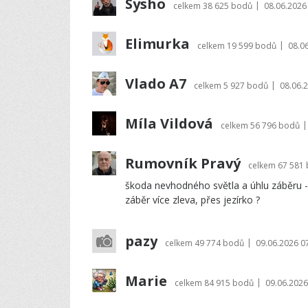
Sysho
|
celkem
38 625 bodů
08.06.2026
Elimurka
|
celkem
19 599 bodů
08.0
Vlado A7
|
celkem
5 927 bodů
08.06.
Míla Vildová
|
celkem
56 796 bodů
Rumovník Pravý
celkem
67 581
škoda nevhodného světla a úhlu záběru - 
záběr více zleva, přes jezírko ?
pazy
|
celkem
49 774 bodů
09.06.2026 0
Marie
|
celkem
84 915 bodů
09.06.2026