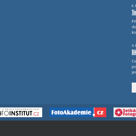
6.
Té
Př
do
ko
4.
BA
Cv
po
je