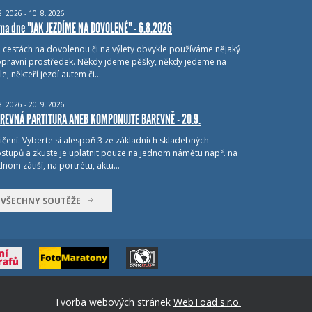
8.
2026 - 10.
8.
2026
ma dne "JAK JEZDÍME NA DOVOLENÉ" - 6.8.2026
i cestách na dovolenou či na výlety obvykle používáme nějaký
pravní prostředek. Někdy jdeme pěšky, někdy jedeme na
le, někteří jezdí autem či…
8.
2026 - 20.
9.
2026
REVNÁ PARTITURA ANEB KOMPONUJTE BAREVNĚ - 20.9.
ičení: Vyberte si alespoň 3 ze základních skladebných
stupů a zkuste je uplatnit pouze na jednom námětu např. na
dnom zátiší, na portrétu, aktu…
VŠECHNY SOUTĚŽE
Tvorba webových stránek
WebToad s.r.o.