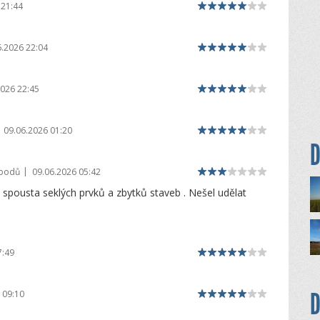
 21:44
6.2026 22:04
2026 22:45
09.06.2026 01:20
D
|
 bodů
09.06.2026 05:42
spousta seklých prvků a zbytků staveb . Nešel udělat
7:49
D
 09:10