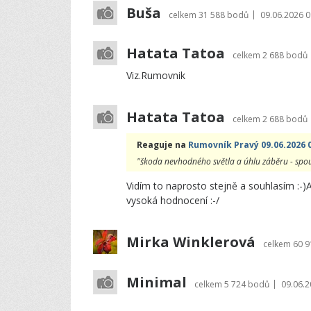
Buša
|
celkem
31 588 bodů
09.06.2026 0
Hatata Tatoa
celkem
2 688 bodů
Viz.Rumovnik
Hatata Tatoa
celkem
2 688 bodů
Reaguje na
Rumovník Pravý 09.06.2026 
"škoda nevhodného světla a úhlu záběru - spous
Vidím to naprosto stejně a souhlasím :-
vysoká hodnocení :-/
Mirka Winklerová
celkem
60 
Minimal
|
celkem
5 724 bodů
09.06.2