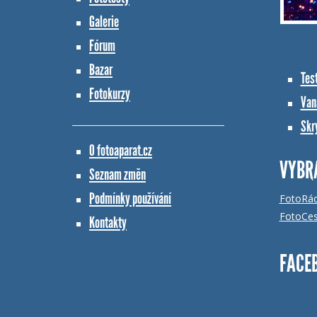
Galerie
Fórum
Bazar
Tes
Fotokurzy
Vana
Skr
O fotoaparat.cz
VYBR
Seznam změn
Podmínky používání
FotoRá
FotoCes
Kontakty
FACE