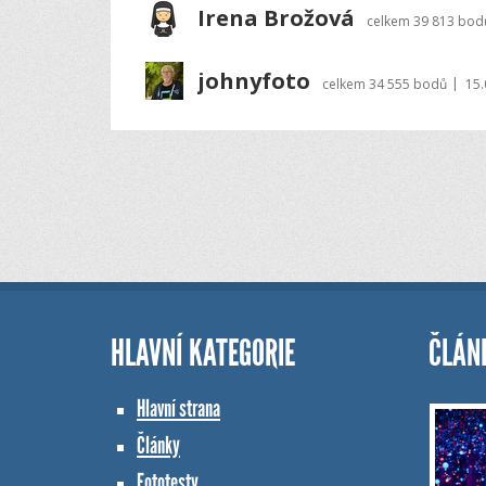
Irena Brožová
celkem
39 813 bod
johnyfoto
|
celkem
34 555 bodů
15.
HLAVNÍ KATEGORIE
ČLÁN
Hlavní strana
Články
Fototesty