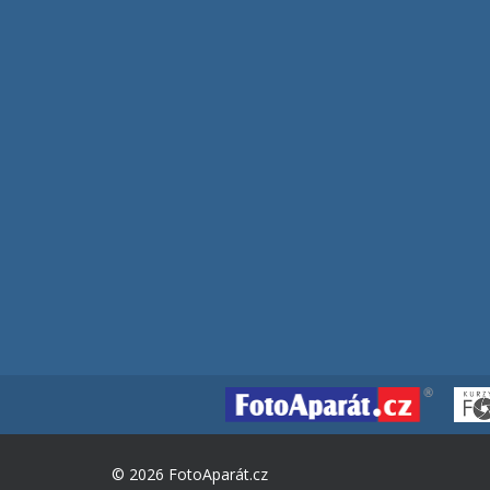
© 2026 FotoAparát.cz