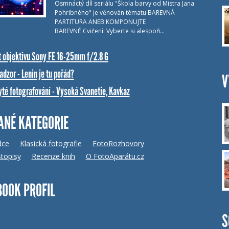
Osmnáctý díl seriálu "Škola barvy od Mistra Jana
Pohribného" je věnován tématu BAREVNÁ
PARTITURA ANEB KOMPONUJTE
BAREVNĚ.Cvičení: Vyberte si alespoň…
t objektivu Sony FE 16-25mm f/2.8 G
dzor - Lenin je tu pořád?
V
yté fotografování - Vysoká Svanetie, Kavkaz
ANÉ KATEGORIE
dce
Klasická fotografie
FotoRozhovory
topisy
Recenze knih
O FotoAparátu.cz
BOOK PROFIL
S