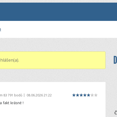
o
D
hlášen(a).
|
em
83 791 bodů
08.06.2026 21:22
a fakt krásné !
Č