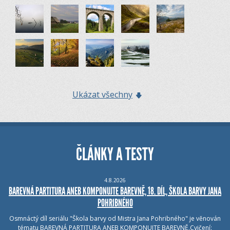
Ukázat všechny
ČLÁNKY A TESTY
4.8.2026
BAREVNÁ PARTITURA ANEB KOMPONUJTE BAREVNĚ, 18. DÍL, ŠKOLA BARVY JANA
POHRIBNÉHO
Osmnáctý díl seriálu "Škola barvy od Mistra Jana Pohribného" je věnován
tématu BAREVNÁ PARTITURA ANEB KOMPONUJTE BAREVNĚ.Cvičení: