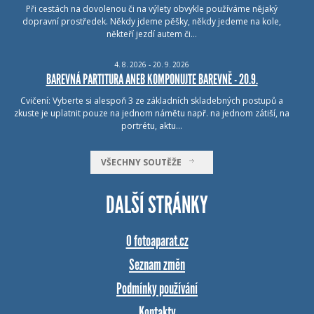
Při cestách na dovolenou či na výlety obvykle používáme nějaký
dopravní prostředek. Někdy jdeme pěšky, někdy jedeme na kole,
někteří jezdí autem či…
4.
8.
2026 - 20.
9.
2026
BAREVNÁ PARTITURA ANEB KOMPONUJTE BAREVNĚ - 20.9.
Cvičení: Vyberte si alespoň 3 ze základních skladebných postupů a
zkuste je uplatnit pouze na jednom námětu např. na jednom zátiší, na
portrétu, aktu…
VŠECHNY SOUTĚŽE
DALŠÍ STRÁNKY
O fotoaparat.cz
Seznam změn
Podmínky používání
Kontakty