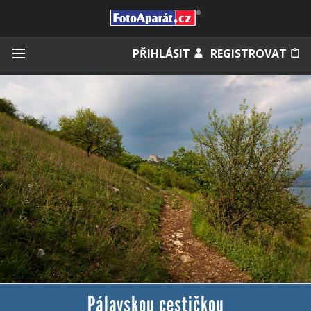
Přihlásit se
PŘIHLÁSIT
REGISTROVAT
Zapamatovat
Zapomněli jste heslo?
Měli jste účet na starém webu?
Pálavskou cestičkou