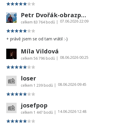
Petr Dvořák-obrazprovas.cz
07.06.2026 22:09
|
celkem
83 764 bodů
+ právě jsem se od tam vrátil :-)
Míla Vildová
08.06.2026 00:25
|
celkem
56 796 bodů
loser
08.06.2026 09:45
|
celkem
1 239 bodů
josefpop
14.06.2026 12:48
|
celkem
1 447 bodů