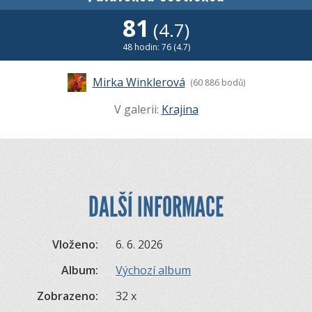
81
(4.7)
48 hodin: 76 (4.7)
Mirka Winklerová
(60 886 bodů)
V galerii:
Krajina
DALŠÍ INFORMACE
Vloženo:
6. 6. 2026
Album:
Výchozí album
Zobrazeno:
32 x