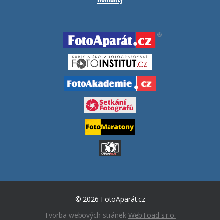
© 2026 FotoAparát.cz
Tvorba webových stránek
WebToad s.r.o.