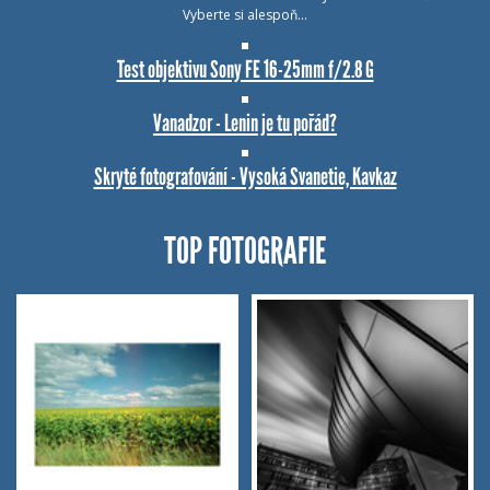
Vyberte si alespoň…
Test objektivu Sony FE 16-25mm f/2.8 G
Vanadzor - Lenin je tu pořád?
Skryté fotografování - Vysoká Svanetie, Kavkaz
TOP FOTOGRAFIE