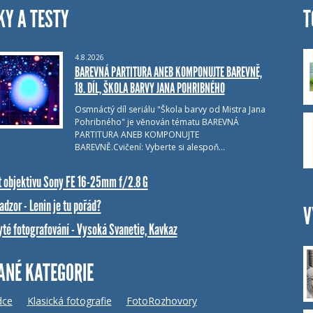
KY A TESTY
T
4.8.2026
BAREVNÁ PARTITURA ANEB KOMPONUJTE BAREVNĚ,
18. DÍL, ŠKOLA BARVY JANA POHRIBNÉHO
Osmnáctý díl seriálu "Škola barvy od Mistra Jana
Pohribného" je věnován tématu BAREVNÁ
PARTITURA ANEB KOMPONUJTE
BAREVNĚ.Cvičení: Vyberte si alespoň…
t objektivu Sony FE 16-25mm f/2.8 G
dzor - Lenin je tu pořád?
V
yté fotografování - Vysoká Svanetie, Kavkaz
ANÉ KATEGORIE
dce
Klasická fotografie
FotoRozhovory