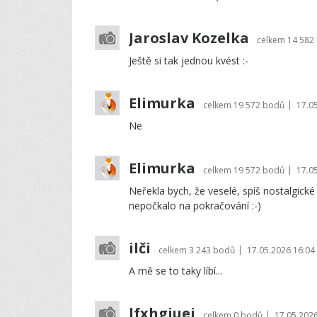
Jaroslav Kozelka
celkem
14 582
Ještě si tak jednou kvést :-
Elimurka
|
celkem
19 572 bodů
17.0
Ne
Elimurka
|
celkem
19 572 bodů
17.0
Neřekla bych, že veselé, spíš nostalgick
nepočkalo na pokračování :-)
ilči
|
celkem
3 243 bodů
17.05.2026 16:04
A mě se to taky líbí...
lfxhgiuej
|
celkem
0 bodů
17.05.2026