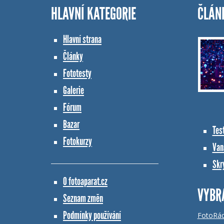
HLAVNÍ KATEGORIE
ČLÁN
Hlavní strana
Články
Fototesty
Galerie
Fórum
Bazar
Tes
Fotokurzy
Vana
Skr
O fotoaparat.cz
VYBR
Seznam změn
Podmínky používání
FotoRá