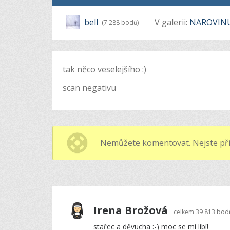
bell
V galerii:
NAROVIN
(7 288 bodů)
tak něco veselejšího :)
scan negativu
Nemůžete komentovat. Nejste při
Irena Brožová
celkem
39 813 bod
stařec a děvucha :-) moc se mi líbí!