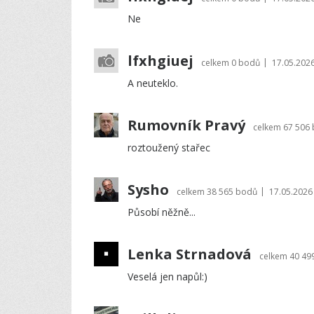
Ne
lfxhgiuej
|
celkem
0 bodů
17.05.2026
A neuteklo.
Rumovník Pravý
celkem
67 506
roztoužený stařec
Sysho
|
celkem
38 565 bodů
17.05.2026
Působí něžně...
Lenka Strnadová
celkem
40 49
Veselá jen napůl:)