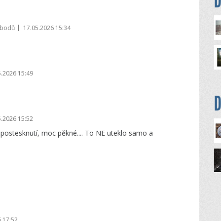
D
|
 bodů
17.05.2026 15:34
5.2026 15:49
D
5.2026 15:52
é postesknutí, moc pěkné.... To NE uteklo samo a
 17:52