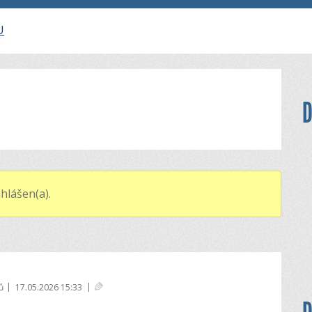
U
D
hlášen(a).
|
|
ů
17.05.2026 15:33