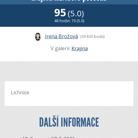
95
(5.0)
48 hodin: 70 (5.0)
Irena Brožová
(39 830 bodů)
V galerii:
Krajina
Lichnice
DALŠÍ INFORMACE