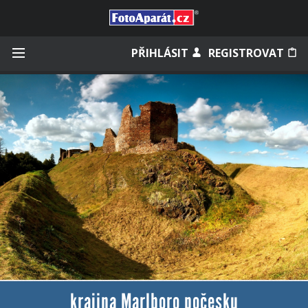
Přihlásit se
PŘIHLÁSIT
REGISTROVAT
Zapamatovat
Zapomněli jste heslo?
Měli jste účet na starém webu?
krajina Marlboro počesku