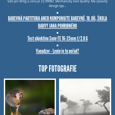
Váží jen 650g a cena je 22,990Kč. Mechanicky není špatný. Má výsuvný
design typ…
BAREVNÁ PARTITURA ANEB KOMPONUJTE BAREVNĚ, 18. DÍL, ŠKOLA
BARVY JANA POHRIBNÉHO
Test objektivu Sony FE 16-25mm f/2.8 G
Vanadzor - Lenin je tu pořád?
TOP FOTOGRAFIE