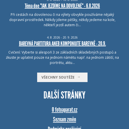
Téma dne "JAK JEZDÍME NA DOVOLENÉ" - 6.8.2026
Při cestách na dovolenou či na výlety obvykle používáme nějaký
dopravní prostředek. Někdy jdeme pěšky, někdy jedeme na kole,
někteří jezdí autem či…
4.
8.
2026 - 20.
9.
2026
BAREVNÁ PARTITURA ANEB KOMPONUJTE BAREVNĚ - 20.9.
Cvičení: Vyberte si alespoň 3 ze základních skladebných postupů a
zkuste je uplatnit pouze na jednom námětu např. na jednom zátiší, na
portrétu, aktu…
VŠECHNY SOUTĚŽE
DALŠÍ STRÁNKY
O fotoaparat.cz
Seznam změn