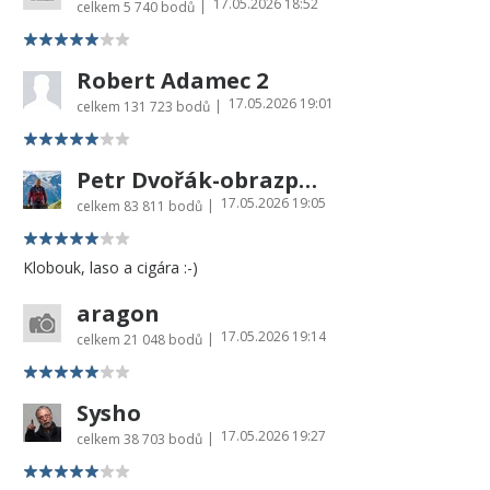
17.05.2026 18:52
|
celkem
5 740 bodů
Robert Adamec 2
17.05.2026 19:01
|
celkem
131 723 bodů
Petr Dvořák-obrazprovas.cz
17.05.2026 19:05
|
celkem
83 811 bodů
Klobouk, laso a cigára :-)
aragon
17.05.2026 19:14
|
celkem
21 048 bodů
Sysho
17.05.2026 19:27
|
celkem
38 703 bodů