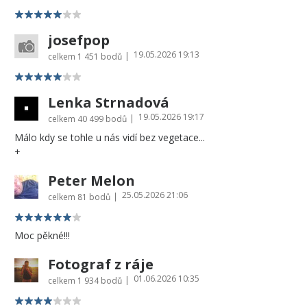
josefpop
19.05.2026 19:13
|
celkem
1 451 bodů
Lenka Strnadová
19.05.2026 19:17
|
celkem
40 499 bodů
Málo kdy se tohle u nás vidí bez vegetace...
+
Peter Melon
25.05.2026 21:06
|
celkem
81 bodů
Moc pěkné!!!
Fotograf z ráje
01.06.2026 10:35
|
celkem
1 934 bodů