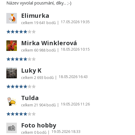
Název vyvolal pousmání, díky... ;-)
Elimurka
17.05.2026 19:35
|
celkem
19 641 bodů
Mirka Winklerová
18.05.2026 10:15
|
celkem
60 988 bodů
Luky K
18.05.2026 16:43
|
celkem
2 693 bodů
Tulda
19.05.2026 11:26
|
celkem
21 904 bodů
Foto hobby
19.05.2026 18:33
|
celkem
0 bodů