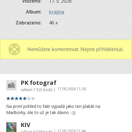
Vloženo:
17. 5. 2026
Album:
krajina
Zobrazeno:
46 x
Nemůžete komentovat. Nejste přihlášen(a).
PK fotograf
17.05.2026 11:28
|
celkem
7 525 bodů
Na první pohled to fakt vypadá jako ten plakát na
Marlborky. Ale to už je tak dávno :-))
KIV
17.05.2026 11:46
|
celkem
8 578 bodů