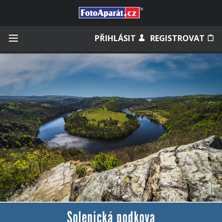
Přihlásit se
PŘIHLÁSIT
REGISTROVAT
Zapamatovat
Zapomněli jste heslo?
Měli jste účet na starém webu?
Solenická podkova