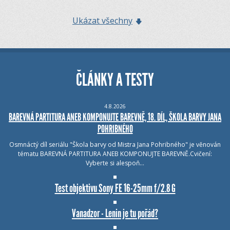
Ukázat všechny
ČLÁNKY A TESTY
4.8.2026
BAREVNÁ PARTITURA ANEB KOMPONUJTE BAREVNĚ, 18. DÍL, ŠKOLA BARVY JANA
POHRIBNÉHO
Osmnáctý díl seriálu "Škola barvy od Mistra Jana Pohribného" je věnován
tématu BAREVNÁ PARTITURA ANEB KOMPONUJTE BAREVNĚ.Cvičení:
Vyberte si alespoň…
Test objektivu Sony FE 16-25mm f/2.8 G
Vanadzor - Lenin je tu pořád?