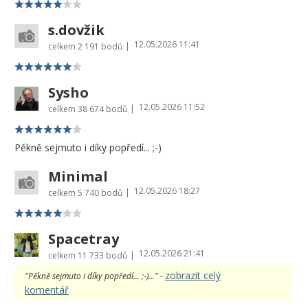
s.dovžik
12.05.2026 11:41
|
celkem
2 191 bodů
Sysho
12.05.2026 11:52
|
celkem
38 674 bodů
Pěkně sejmuto i díky popředí... ;-)
Minimal
12.05.2026 18:27
|
celkem
5 740 bodů
Spacetray
12.05.2026 21:41
|
celkem
11 733 bodů
zobrazit celý
"Pěkně sejmuto i díky popředí... ;-)..." -
komentář