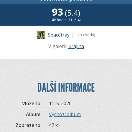
93
(5.4)
48 hodin: 71 (5.4)
Spacetray
(11 733 bodů)
V galerii:
Krajina
DALŠÍ INFORMACE
Vloženo:
11. 5. 2026
Album:
Výchozí album
Zobrazeno:
47 x