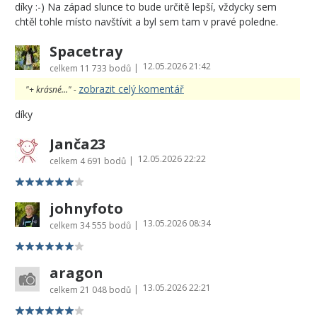
díky :-) Na západ slunce to bude určitě lepší, vždycky sem
chtěl tohle místo navštívit a byl sem tam v pravé poledne.
Spacetray
12.05.2026 21:42
|
celkem
11 733 bodů
zobrazit celý komentář
"+ krásné..." -
díky
Janča23
12.05.2026 22:22
|
celkem
4 691 bodů
johnyfoto
13.05.2026 08:34
|
celkem
34 555 bodů
aragon
13.05.2026 22:21
|
celkem
21 048 bodů