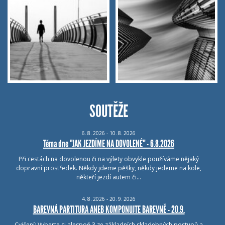
SOUTĚŽE
6.
8.
2026 - 10.
8.
2026
Téma dne "JAK JEZDÍME NA DOVOLENÉ" - 6.8.2026
Při cestách na dovolenou či na výlety obvykle používáme nějaký
dopravní prostředek. Někdy jdeme pěšky, někdy jedeme na kole,
někteří jezdí autem či…
4.
8.
2026 - 20.
9.
2026
BAREVNÁ PARTITURA ANEB KOMPONUJTE BAREVNĚ - 20.9.
Cvičení: Vyberte si alespoň 3 ze základních skladebných postupů a