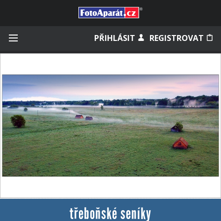
Přihlásit se
PŘIHLÁSIT
REGISTROVAT
Zapamatovat
Zapomněli jste heslo?
Měli jste účet na starém webu?
třeboňské seníky