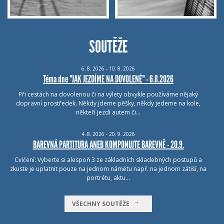
SOUTĚŽE
6.
8.
2026 - 10.
8.
2026
Téma dne "JAK JEZDÍME NA DOVOLENÉ" - 6.8.2026
Při cestách na dovolenou či na výlety obvykle používáme nějaký
dopravní prostředek. Někdy jdeme pěšky, někdy jedeme na kole,
někteří jezdí autem či…
4.
8.
2026 - 20.
9.
2026
BAREVNÁ PARTITURA ANEB KOMPONUJTE BAREVNĚ - 20.9.
Cvičení: Vyberte si alespoň 3 ze základních skladebných postupů a
zkuste je uplatnit pouze na jednom námětu např. na jednom zátiší, na
portrétu, aktu…
VŠECHNY SOUTĚŽE