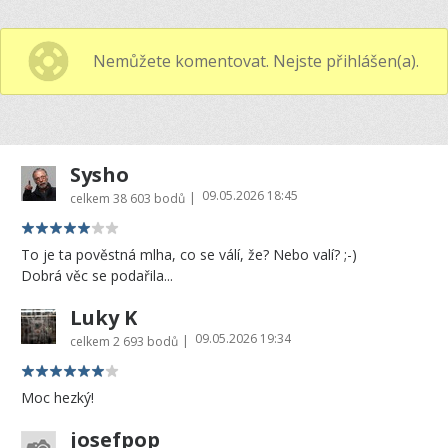
Nemůžete komentovat. Nejste přihlášen(a).
Sysho
09.05.2026 18:45
|
celkem
38 603 bodů
To je ta pověstná mlha, co se válí, že? Nebo valí? ;-)
Dobrá věc se podařila...
Luky K
09.05.2026 19:34
|
celkem
2 693 bodů
Moc hezký!
josefpop