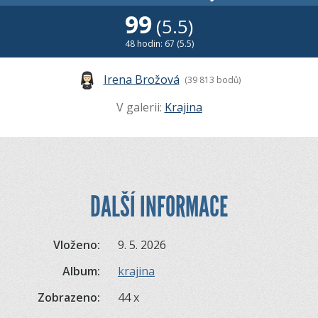
99
(5.5)
48 hodin: 67 (5.5)
Irena Brožová
(39 813 bodů)
V galerii:
Krajina
DALŠÍ INFORMACE
Vloženo:
9. 5. 2026
Album:
krajina
Zobrazeno:
44 x