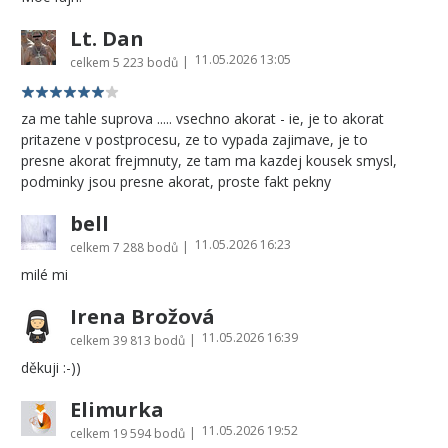
Lt. Dan
11.05.2026 13:05
|
celkem
5 223 bodů
za me tahle suprova ..... vsechno akorat - ie, je to akorat
pritazene v postprocesu, ze to vypada zajimave, je to
presne akorat frejmnuty, ze tam ma kazdej kousek smysl,
podminky jsou presne akorat, proste fakt pekny
bell
11.05.2026 16:23
|
celkem
7 288 bodů
milé mi
Irena Brožová
11.05.2026 16:39
|
celkem
39 813 bodů
děkuji :-))
Elimurka
11.05.2026 19:52
|
celkem
19 594 bodů