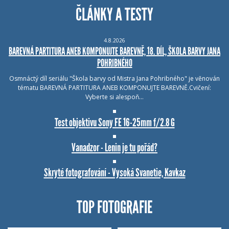
ČLÁNKY A TESTY
4.8.2026
BAREVNÁ PARTITURA ANEB KOMPONUJTE BAREVNĚ, 18. DÍL, ŠKOLA BARVY JANA
POHRIBNÉHO
Osmnáctý díl seriálu "Škola barvy od Mistra Jana Pohribného" je věnován
tématu BAREVNÁ PARTITURA ANEB KOMPONUJTE BAREVNĚ.Cvičení:
Vyberte si alespoň…
Test objektivu Sony FE 16-25mm f/2.8 G
Vanadzor - Lenin je tu pořád?
Skryté fotografování - Vysoká Svanetie, Kavkaz
TOP FOTOGRAFIE