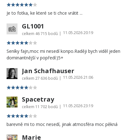
Je to fotka, ke které se ti chce vrátit ...
GL1001
11.05.2026 20:19
|
celkem
46 715 bodů
Seníky fajn,moc mi nesedí konpo.Raději bych viděl jeden
dominantnější v popředí:)5+
Jan Schafhauser
11.05.2026 21:06
|
celkem
27 636 bodů
Spacetray
11.05.2026 23:19
|
celkem
11 702 bodů
barevně mi to moc nesedí, jinak atmosféra moc pěkná
Marie