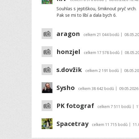
Souhlas s jeptiškou, šmiknout pryč vrch.
Pak se mi to líbí a dala bych 6.
aragon
|
celkem
21 044 bodů
08.05.2
honzjel
|
celkem
17 578 bodů
08.05.2
s.dovžik
|
celkem
2 191 bodů
08.05.20
Sysho
|
celkem
38 642 bodů
09.05.2026
PK fotograf
|
celkem
7 511 bodů
1
Spacetray
|
celkem
11 715 bodů
11.