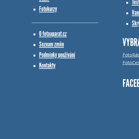
Tes
Fotokurzy
Vana
Skr
O fotoaparat.cz
VYBR
Seznam změn
Podmínky používání
FotoRá
FotoCes
Kontakty
FACE