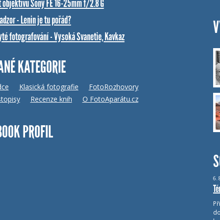
t objektivu Sony FE 16-25mm f/2.8 G
dzor - Lenin je tu pořád?
V
yté fotografování - Vysoká Svanetie, Kavkaz
ANÉ KATEGORIE
dce
Klasická fotografie
FotoRozhovory
topisy
Recenze knih
O FotoAparátu.cz
BOOK PROFIL
S
6.
Té
Př
do