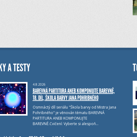
KY A TESTY
T
4.8.2026
BAREVNÁ PARTITURA ANEB KOMPONUJTE BAREVNĚ,
18. DÍL, ŠKOLA BARVY JANA POHRIBNÉHO
Osmnáctý díl seriálu "Škola barvy od Mistra Jana
Pohribného" je věnován tématu BAREVNÁ
PARTITURA ANEB KOMPONUJTE
BAREVNĚ.Cvičení: Vyberte si alespoň…