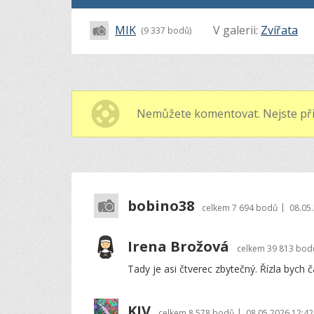
MIK
V galerii:
Zvířata
(9 337 bodů)
Nemůžete komentovat. Nejste při
bobino38
|
celkem
7 694 bodů
08.05
Irena Brožová
celkem
39 813 bod
Tady je asi čtverec zbytečný. Řízla bych č
KIV
|
celkem
8 578 bodů
08.05.2026 12:42