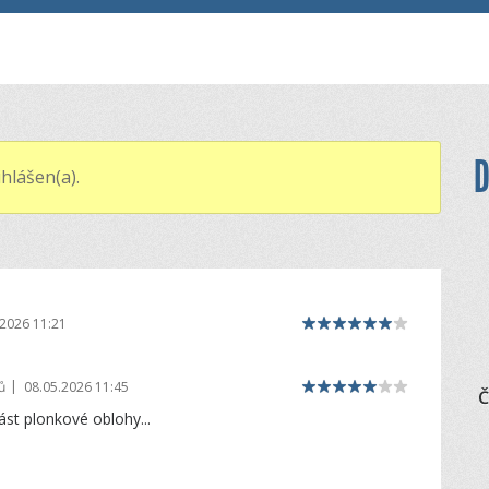
D
hlášen(a).
.2026 11:21
|
ů
08.05.2026 11:45
Č
ást plonkové oblohy...