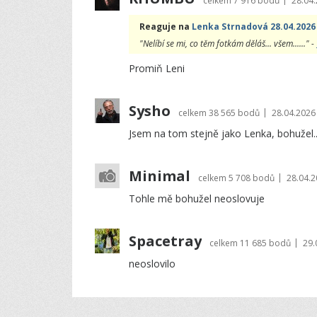
celkem
7 916 bodů
28.04.
Reaguje na
Lenka Strnadová 28.04.2026
"Nelíbí se mi, co těm fotkám děláš... všem......" -
Promiň Leni
Sysho
|
celkem
38 565 bodů
28.04.2026
Jsem na tom stejně jako Lenka, bohužel..
Minimal
|
celkem
5 708 bodů
28.04.2
Tohle mě bohužel neoslovuje
Spacetray
|
celkem
11 685 bodů
29.
neoslovilo