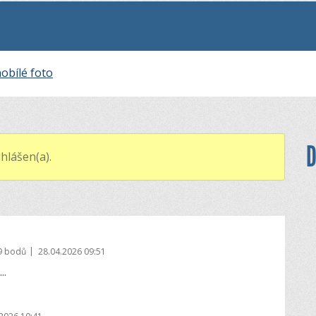
obílé foto
D
hlášen(a).
|
9 bodů
28.04.2026 09:51
..