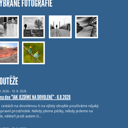
YBRANÉ FOTOGRAFIE
OUTĚŽE
8.
2026 - 10.
8.
2026
ma dne "JAK JEZDÍME NA DOVOLENÉ" - 6.8.2026
i cestách na dovolenou či na výlety obvykle používáme nějaký
pravní prostředek. Někdy jdeme pěšky, někdy jedeme na
le, někteří jezdí autem či…