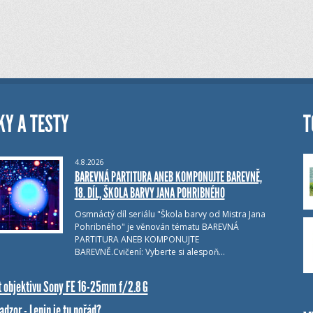
KY A TESTY
T
4.8.2026
BAREVNÁ PARTITURA ANEB KOMPONUJTE BAREVNĚ,
18. DÍL, ŠKOLA BARVY JANA POHRIBNÉHO
Osmnáctý díl seriálu "Škola barvy od Mistra Jana
Pohribného" je věnován tématu BAREVNÁ
PARTITURA ANEB KOMPONUJTE
BAREVNĚ.Cvičení: Vyberte si alespoň…
t objektivu Sony FE 16-25mm f/2.8 G
dzor - Lenin je tu pořád?