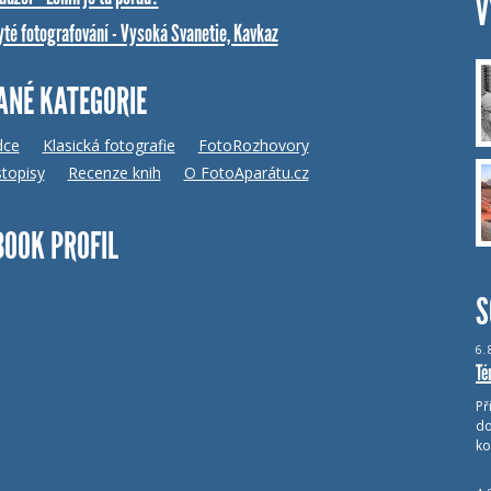
V
yté fotografování - Vysoká Svanetie, Kavkaz
ANÉ KATEGORIE
dce
Klasická fotografie
FotoRozhovory
topisy
Recenze knih
O FotoAparátu.cz
BOOK PROFIL
S
6.
Té
Př
do
ko