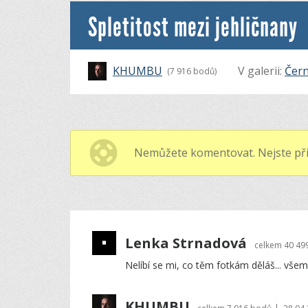
Spletitost mezi jehličnany
KHUMBU
V galerii:
Čern
(7 916 bodů)
Nemůžete komentovat. Nejste při
Lenka Strnadová
celkem
40 49
Nelíbí se mi, co těm fotkám děláš... všem.
KHUMBU
|