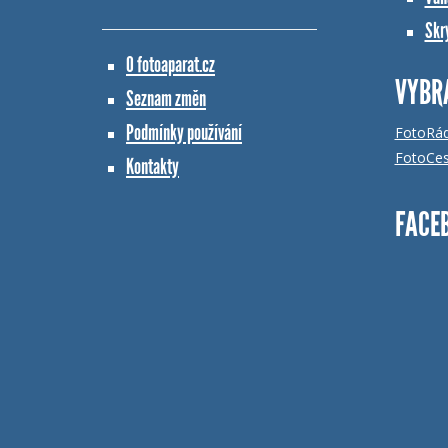
Skr
O fotoaparat.cz
VYBR
Seznam změn
Podmínky používání
FotoRá
FotoCes
Kontakty
FACE