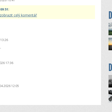
2026 10:41
 09:51
:
D
zobrazit celý komentář
 13:26
.
026 17:36
D
04.2026 12:05