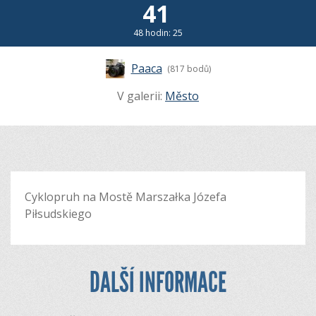
41
48 hodin: 25
Paaca
(817 bodů)
V galerii:
Město
Cyklopruh na Mostě Marszałka Józefa
Piłsudskiego
DALŠÍ INFORMACE