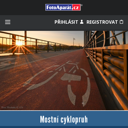
Přihlásit se
PŘIHLÁSIT
REGISTROVAT
Zapamatovat
Zapomněli jste heslo?
Měli jste účet na starém webu?
Mostní cyklopruh