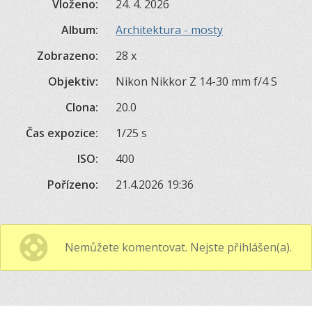
Vloženo:
24. 4. 2026
Album:
Architektura - mosty
Zobrazeno:
28 x
Objektiv:
Nikon Nikkor Z 14-30 mm f/4 S
Clona:
20.0
Čas expozice:
1/25 s
ISO:
400
Pořízeno:
21.4.2026 19:36
Nemůžete komentovat. Nejste přihlášen(a).