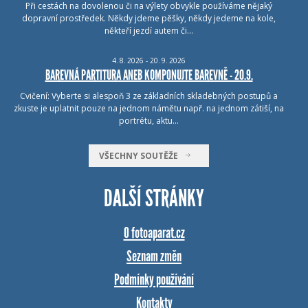
Při cestách na dovolenou či na výlety obvykle používáme nějaký
dopravní prostředek. Někdy jdeme pěšky, někdy jedeme na kole,
někteří jezdí autem či…
4.
8.
2026 - 20.
9.
2026
BAREVNÁ PARTITURA ANEB KOMPONUJTE BAREVNĚ - 20.9.
Cvičení: Vyberte si alespoň 3 ze základních skladebných postupů a
zkuste je uplatnit pouze na jednom námětu např. na jednom zátiší, na
portrétu, aktu…
VŠECHNY SOUTĚŽE
DALŠÍ STRÁNKY
O fotoaparat.cz
Seznam změn
Podmínky používání
Kontakty