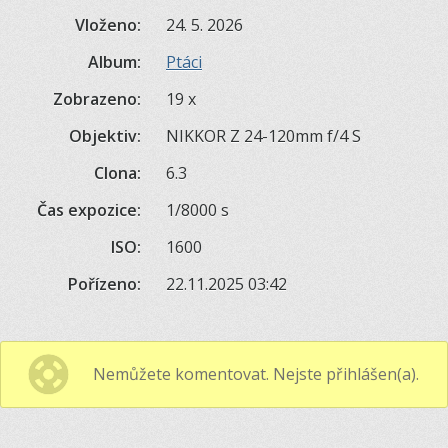
Vloženo:
24. 5. 2026
Album:
Ptáci
Zobrazeno:
19 x
Objektiv:
NIKKOR Z 24-120mm f/4 S
Clona:
6.3
Čas expozice:
1/8000 s
ISO:
1600
Pořízeno:
22.11.2025 03:42
Nemůžete komentovat. Nejste přihlášen(a).