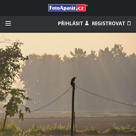
Přihlásit se
PŘIHLÁSIT
REGISTROVAT
Zapamatovat
Zapomněli jste heslo?
Měli jste účet na starém webu?