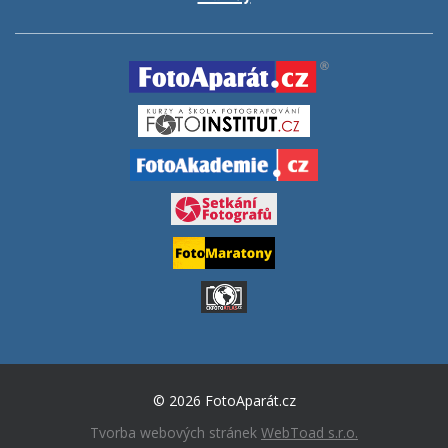
© 2026 FotoAparát.cz
Tvorba webových stránek
WebToad s.r.o.