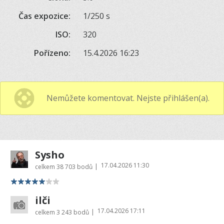
Čas expozice:
1/250 s
ISO:
320
Pořízeno:
15.4.2026 16:23
Nemůžete komentovat. Nejste přihlášen(a).
Sysho
17.04.2026 11:30
|
celkem
38 703 bodů
ilči
17.04.2026 17:11
|
celkem
3 243 bodů