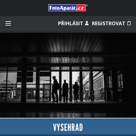
Přihlásit se
PŘIHLÁSIT
REGISTROVAT
Zapamatovat
Zapomněli jste heslo?
Měli jste účet na starém webu?
VYSEHRAD