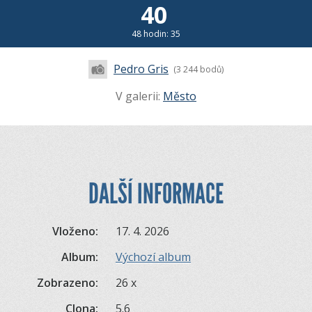
40
48 hodin: 35
Pedro Gris
(3 244 bodů)
V galerii:
Město
DALŠÍ INFORMACE
Vloženo:
17. 4. 2026
Album:
Výchozí album
Zobrazeno:
26 x
Clona:
5.6