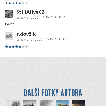
StillAliveCZ
20.04.2026 10:02
|
celkem
21 bodů
Pěkné.
s.dovžik
12.07.2026 16:11
|
celkem
2 191 bodů
DALŠÍ FOTKY AUTORA