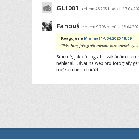
GL1001
|
celkem
46 705 bodů
17.04.20
Fanouš
|
celkem
9 798 bodů
18.04.202
Reaguje na
Minimal 14.04.2026 18:09
:
"Působivé, fotografii vnímám jako snímek vytvoř
Smutné, jako fotograf si zakládám na to
nehledal. Dávat na web pro fotografy ge
trošku mne to i uráží.