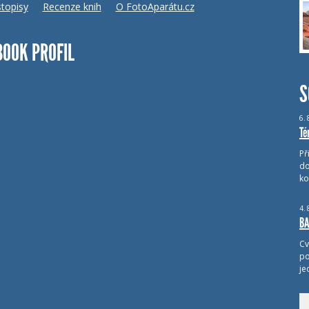
topisy
Recenze knih
O FotoAparátu.cz
BOOK PROFIL
S
6.
Té
Př
do
ko
4.
BA
Cv
po
je