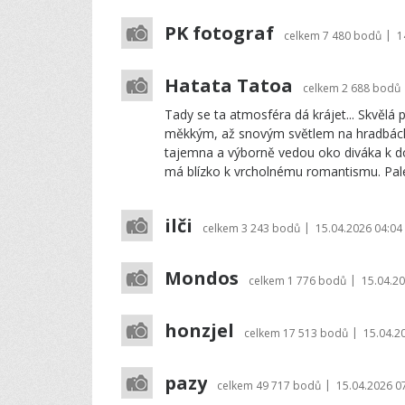
PK fotograf
|
celkem
7 480 bodů
1
Hatata Tatoa
celkem
2 688 bodů
Tady se ta atmosféra dá krájet... Skvělá
měkkým, až snovým světlem na hradbách.
tajemna a výborně vedou oko diváka k d
má blízko k vrcholnému romantismu. Pale
ilči
|
celkem
3 243 bodů
15.04.2026 04:04
Mondos
|
celkem
1 776 bodů
15.04.20
honzjel
|
celkem
17 513 bodů
15.04.2
pazy
|
celkem
49 717 bodů
15.04.2026 0