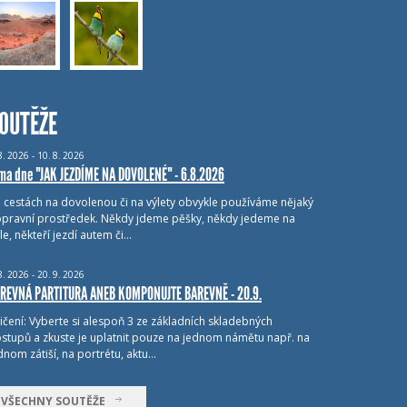
OUTĚŽE
8.
2026 - 10.
8.
2026
ma dne "JAK JEZDÍME NA DOVOLENÉ" - 6.8.2026
i cestách na dovolenou či na výlety obvykle používáme nějaký
pravní prostředek. Někdy jdeme pěšky, někdy jedeme na
le, někteří jezdí autem či…
8.
2026 - 20.
9.
2026
REVNÁ PARTITURA ANEB KOMPONUJTE BAREVNĚ - 20.9.
ičení: Vyberte si alespoň 3 ze základních skladebných
stupů a zkuste je uplatnit pouze na jednom námětu např. na
dnom zátiší, na portrétu, aktu…
VŠECHNY SOUTĚŽE