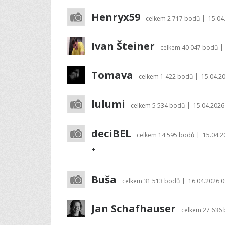
Henryx59
|
celkem
2 717 bodů
15.04
Ivan Šteiner
|
celkem
40 047 bodů
Tomava
|
celkem
1 422 bodů
15.04.2
lulumi
|
celkem
5 534 bodů
15.04.2026
deciBEL
|
celkem
14 595 bodů
15.04.2
+
Buša
|
celkem
31 513 bodů
16.04.2026 0
Jan Schafhauser
celkem
27 636