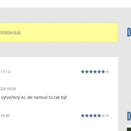
D
hlášen(a).
 17:14
026 18:09
vytvořený AI, ale nemusí to tak být
D
 18:40