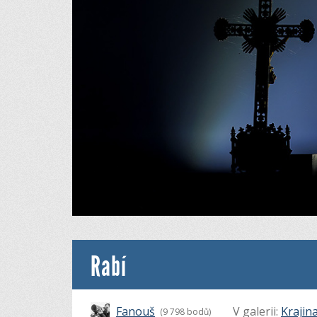
Rabí
Fanouš
V galerii:
Krajin
(9 798 bodů)