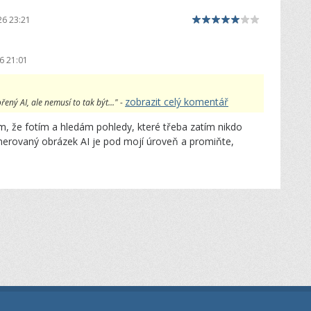
26 23:21
6 21:01
zobrazit celý komentář
ený AI, ale nemusí to tak být..." -
m, že fotím a hledám pohledy, které třeba zatím nikdo
nerovaný obrázek AI je pod mojí úroveň a promiňte,