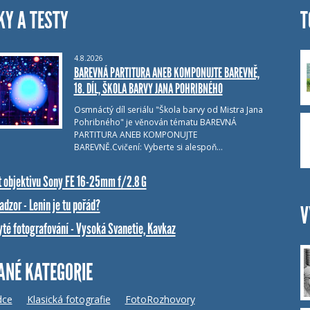
KY A TESTY
T
4.8.2026
BAREVNÁ PARTITURA ANEB KOMPONUJTE BAREVNĚ,
18. DÍL, ŠKOLA BARVY JANA POHRIBNÉHO
Osmnáctý díl seriálu "Škola barvy od Mistra Jana
Pohribného" je věnován tématu BAREVNÁ
PARTITURA ANEB KOMPONUJTE
BAREVNĚ.Cvičení: Vyberte si alespoň…
t objektivu Sony FE 16-25mm f/2.8 G
dzor - Lenin je tu pořád?
V
yté fotografování - Vysoká Svanetie, Kavkaz
ANÉ KATEGORIE
dce
Klasická fotografie
FotoRozhovory