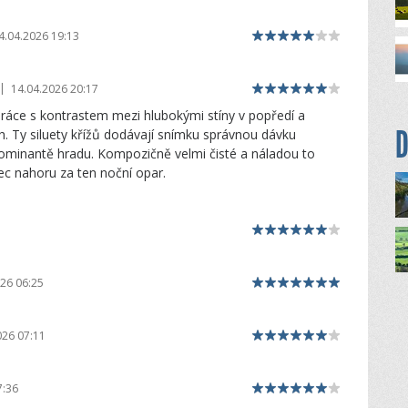
4.04.2026 19:13
|
14.04.2026 20:17
 práce s kontrastem mezi hlubokými stíny v popředí a
D
 Ty siluety křížů dodávají snímku správnou dávku
ominantě hradu. Kompozičně velmi čisté a náladou to
c nahoru za ten noční opar.
26 06:25
026 07:11
7:36