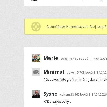
Nemůžete komentovat. Nejste při
Marie
|
celkem
84 896 bodů
14.04.2026
Minimal
|
celkem
5 708 bodů
14.04.2
Působivé, fotografii vnímám jako snímek 
Sysho
|
celkem
38 565 bodů
14.04.2026
Kříže zapůsobily...