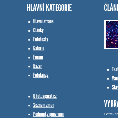
HLAVNÍ KATEGORIE
ČLÁN
Hlavní strana
Články
Fototesty
Galerie
Fórum
Bazar
Tes
Fotokurzy
Vana
Skr
O fotoaparat.cz
VYBR
Seznam změn
Podmínky používání
FotoRá