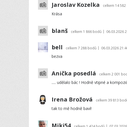
Jaroslav Kozelka
celkem
14 582
Krása
blanš
|
celkem
1 866 bodů
06.03.2026 2
bell
|
celkem
7 288 bodů
06.03.2026 21:4
bezva
Anička posedlá
celkem
2 001 bo
..... udělalo bác ! Hodně vtipné a kompoz
Irena Brožová
celkem
39 813 bod
tak to mě hodně baví!
Miki54
|
celkem
1 424 bodů
07.03.2026