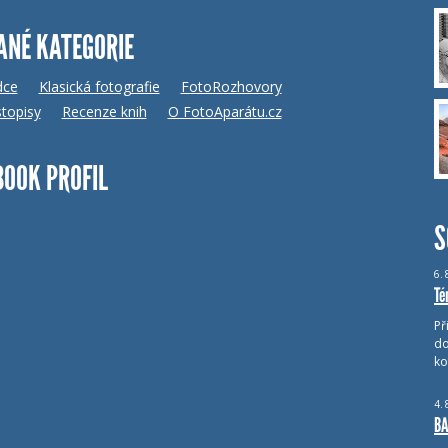
ANÉ KATEGORIE
dce
Klasická fotografie
FotoRozhovory
topisy
Recenze knih
O FotoAparátu.cz
BOOK PROFIL
S
6.
Té
Př
do
ko
4.
BA