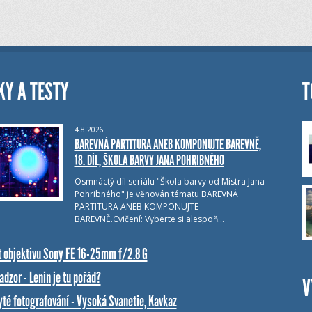
KY A TESTY
T
4.8.2026
BAREVNÁ PARTITURA ANEB KOMPONUJTE BAREVNĚ,
18. DÍL, ŠKOLA BARVY JANA POHRIBNÉHO
Osmnáctý díl seriálu "Škola barvy od Mistra Jana
Pohribného" je věnován tématu BAREVNÁ
PARTITURA ANEB KOMPONUJTE
BAREVNĚ.Cvičení: Vyberte si alespoň…
t objektivu Sony FE 16-25mm f/2.8 G
dzor - Lenin je tu pořád?
V
yté fotografování - Vysoká Svanetie, Kavkaz