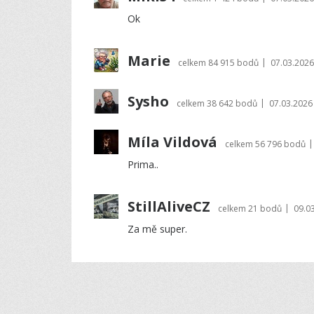
Ok
Marie
|
celkem
84 915 bodů
07.03.2026
Sysho
|
celkem
38 642 bodů
07.03.2026
Míla Vildová
|
celkem
56 796 bodů
Prima..
StillAliveCZ
|
celkem
21 bodů
09.0
Za mě super.