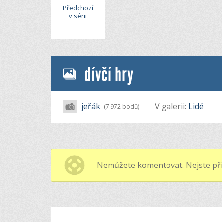
Předchozí
v sérii
dívčí hry
jeřák
V galerii:
Lidé
(7 972 bodů)
Nemůžete komentovat. Nejste při