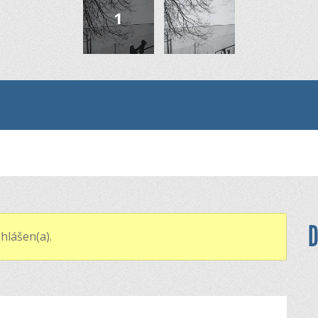
D
hlášen(a).