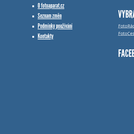
O fotoaparat.cz
VYBR
Seznam změn
Podmínky používání
FotoRá
FotoCes
Kontakty
FACE