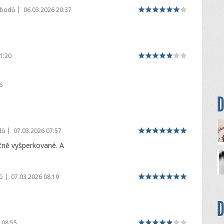
|
 bodů
06.03.2026 20:37
1:20
6
D
|
dů
07.03.2026 07:57
ičně vyšperkované. A
|
ů
07.03.2026 08:19
D
 08:55