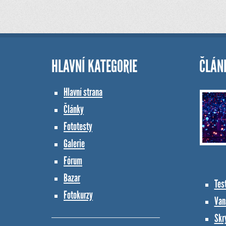
HLAVNÍ KATEGORIE
ČLÁN
Hlavní strana
Články
Fototesty
Galerie
Fórum
Bazar
Tes
Fotokurzy
Vana
Skr