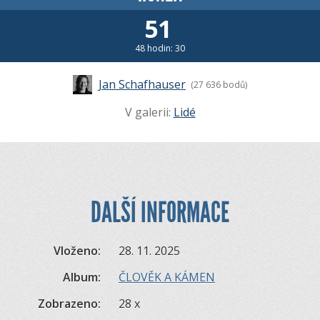
51
48 hodin: 30
Jan Schafhauser
(27 636 bodů)
V galerii:
Lidé
DALŠÍ INFORMACE
Vloženo:
28. 11. 2025
Album:
ČLOVĚK A KÁMEN
Zobrazeno:
28 x