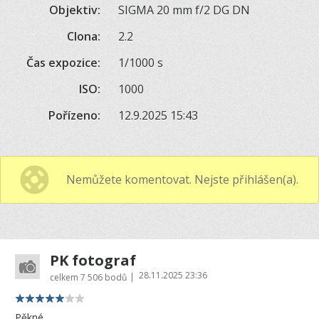
Objektiv:
SIGMA 20 mm f/2 DG DN
Clona:
2.2
Čas expozice:
1/1000 s
ISO:
1000
Pořízeno:
12.9.2025 15:43
Nemůžete komentovat. Nejste přihlášen(a).
PK fotograf
28.11.2025 23:36
|
celkem
7 506 bodů
Pěkné