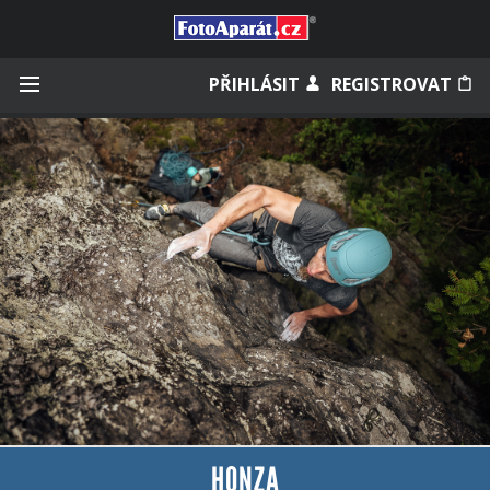
Přihlásit se
PŘIHLÁSIT
REGISTROVAT
Zapamatovat
Zapomněli jste heslo?
Měli jste účet na starém webu?
HONZA