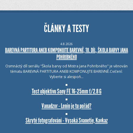
ČLÁNKY A TESTY
4.8.2026
BAREVNÁ PARTITURA ANEB KOMPONUJTE BAREVNĚ, 18. DÍL, ŠKOLA BARVY JANA
POHRIBNÉHO
Osmnáctý díl seriálu "Škola barvy od Mistra Jana Pohribného" je věnován
tématu BAREVNÁ PARTITURA ANEB KOMPONUJTE BAREVNĚ.Cvičení:
Vyberte si alespoň…
Test objektivu Sony FE 16-25mm f/2.8 G
Vanadzor - Lenin je tu pořád?
Skryté fotografování - Vysoká Svanetie, Kavkaz