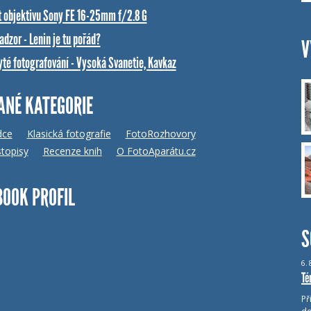
t objektivu Sony FE 16-25mm f/2.8 G
dzor - Lenin je tu pořád?
V
yté fotografování - Vysoká Svanetie, Kavkaz
ANÉ KATEGORIE
dce
Klasická fotografie
FotoRozhovory
topisy
Recenze knih
O FotoAparátu.cz
BOOK PROFIL
S
6.
Té
Př