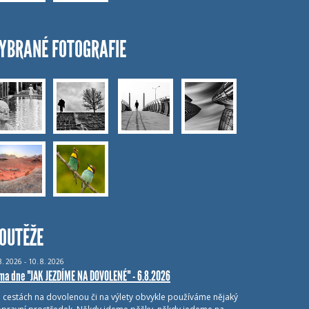
YBRANÉ FOTOGRAFIE
OUTĚŽE
8.
2026 - 10.
8.
2026
ma dne "JAK JEZDÍME NA DOVOLENÉ" - 6.8.2026
i cestách na dovolenou či na výlety obvykle používáme nějaký