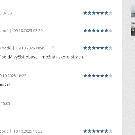
5 07:38
|
 bodů
09.10.2025 08:20
|
|
9 bodů
09.10.2025 08:45
 se dá vyčíst obava... možná i skoro strach.
9.10.2025 18:22
držel.
 15:05
|
 bodů
10.10.2025 18:53