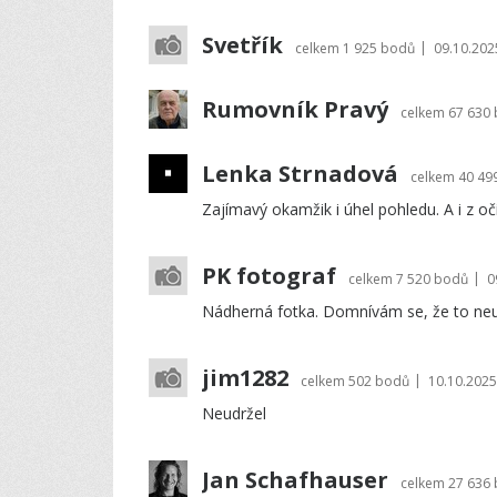
Svetřík
|
celkem
1 925 bodů
09.10.202
Rumovník Pravý
celkem
67 630
Lenka Strnadová
celkem
40 49
Zajímavý okamžik i úhel pohledu. A i z očí
PK fotograf
|
celkem
7 520 bodů
0
Nádherná fotka. Domnívám se, že to neu
jim1282
|
celkem
502 bodů
10.10.2025
Neudržel
Jan Schafhauser
celkem
27 636