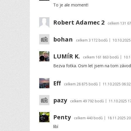
To je ale moment!
Robert Adamec 2
celkem
131 6
bohan
|
celkem
3 172 bodů
10.10.2025
LUMÍR K.
|
celkem
161 863 bodů
10.1
Bezva fotka. Osm let jsem na tom závodil.
Eff
|
celkem
28 875 bodů
11.10.2025 06:32
pazy
|
celkem
49 792 bodů
11.10.2025 1
Penty
|
celkem
440 bodů
18.11.2025 20
líbí