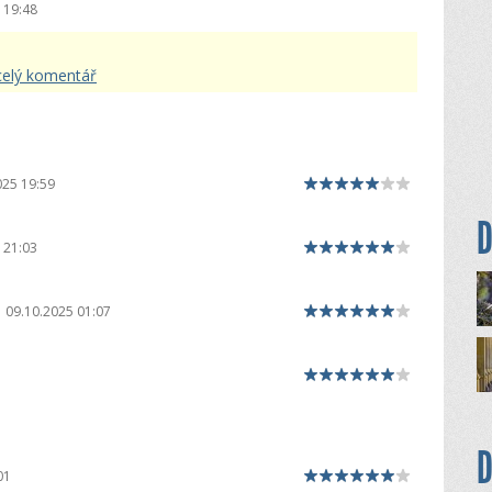
 19:48
celý komentář
025 19:59
D
 21:03
09.10.2025 01:07
D
01