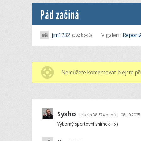
Pád začíná
jim1282
V galerii:
Report
(502 bodů)
Nemůžete komentovat. Nejste při
Sysho
|
celkem
38 674 bodů
08.10.2025
Výborný sportovní snímek... ;-)