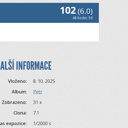
102
(6.0)
48 hodin: 59
ALŠÍ INFORMACE
Vloženo:
8. 10. 2025
Album:
Petr
Zobrazeno:
31 x
Clona:
7.1
as expozice:
1/2000 s