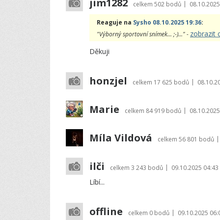
jim1282
|
celkem
502 bodů
08.10.2025
Reaguje na
Sysho 08.10.2025 19:36
:
zobrazit 
"Výborný sportovní snímek... ;-)..." -
Děkuji
honzjel
|
celkem
17 625 bodů
08.10.2
Marie
|
celkem
84 919 bodů
08.10.2025
Míla Vildová
|
celkem
56 801 bodů
ilči
|
celkem
3 243 bodů
09.10.2025 04:43
Líbí...
offline
|
celkem
0 bodů
09.10.2025 06: