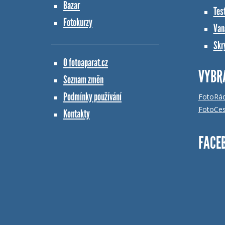
Bazar
Tes
Fotokurzy
Vana
Skr
O fotoaparat.cz
VYBR
Seznam změn
Podmínky používání
FotoRá
FotoCes
Kontakty
FACE