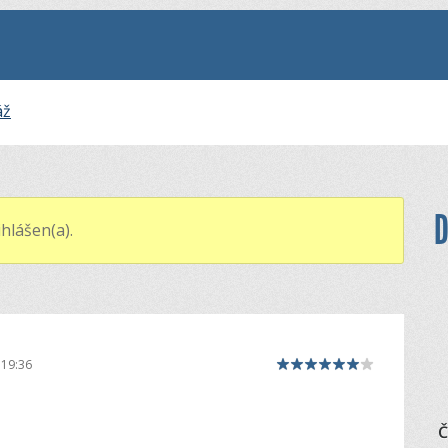
áž
D
hlášen(a).
 19:36
Č