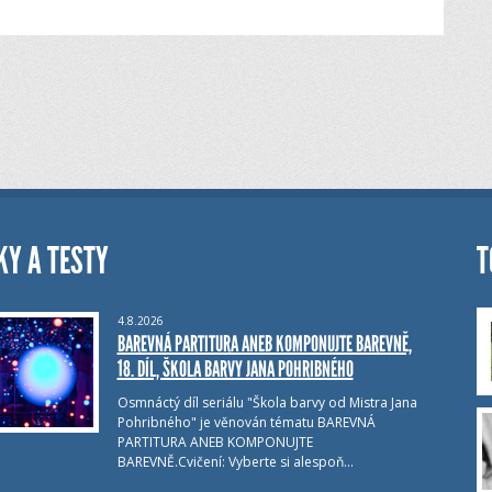
KY A TESTY
T
4.8.2026
BAREVNÁ PARTITURA ANEB KOMPONUJTE BAREVNĚ,
18. DÍL, ŠKOLA BARVY JANA POHRIBNÉHO
Osmnáctý díl seriálu "Škola barvy od Mistra Jana
Pohribného" je věnován tématu BAREVNÁ
PARTITURA ANEB KOMPONUJTE
BAREVNĚ.Cvičení: Vyberte si alespoň…